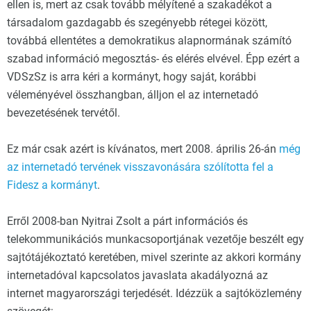
ellen is, mert az csak tovább mélyítené a szakadékot a
társadalom gazdagabb és szegényebb rétegei között,
továbbá ellentétes a demokratikus alapnormának számító
szabad információ megosztás- és elérés elvével. Épp ezért a
VDSzSz is arra kéri a kormányt, hogy saját, korábbi
véleményével összhangban, álljon el az internetadó
bevezetésének tervétől.
Ez már csak azért is kívánatos, mert 2008. április 26-án
még
az internetadó tervének visszavonására szólította fel a
Fidesz a kormányt
.
Erről 2008-ban Nyitrai Zsolt a párt információs és
telekommunikációs munkacsoportjának vezetője beszélt egy
sajtótájékoztató keretében, mivel szerinte az akkori kormány
internetadóval kapcsolatos javaslata akadályozná az
internet magyarországi terjedését. Idézzük a sajtóközlemény