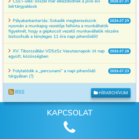
CSÉT-ülés: ősszel már elkezdődnek a jövő évi
2026.07.31
bértárgyalások
Pályakarbantartás: Sokadik megkeresésünk
2026.07.29
nyomán a munkajog vezetője felhívta a munkáltatók
figyelmét, hogy a gépkocsit vezető munkavállalók részére
biztosítsák a tényleges 11 óra napi pihenőidőt!
XV. Tiborszállási VDSzSz Vasutasnapok: öt nap
2026.07.28
együtt, közösségben
Folytatódik a „percunami” a napi pihenőidő
2026.07.23
tárgyában (?)
RSS
HÍRARCHÍVUM
KAPCSOLAT