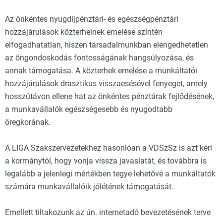
Az önkéntes nyugdíjpénztári- és egészségpénztári
hozzájárulások közterheinek emelése szintén
elfogadhatatlan, hiszen társadalmunkban elengedhetetlen
az öngondoskodás fontosságának hangsúlyozása, és
annak támogatása. A közterhek emelése a munkáltatói
hozzájárulások drasztikus visszaesésével fenyeget, amely
hosszútávon ellene hat az önkéntes pénztárak fejlődésének,
a munkavállalók egészségesebb és nyugodtabb
öregkorának.
A LIGA Szakszervezetekhez hasonlóan a VDSzSz is azt kéri
a kormánytól, hogy vonja vissza javaslatát, és továbbra is
legalább a jelenlegi mértékben tegye lehetővé a munkáltatók
számára munkavállalóik jólétének támogatását.
Emellett tiltakozunk az ún. internetadó bevezetésének terve