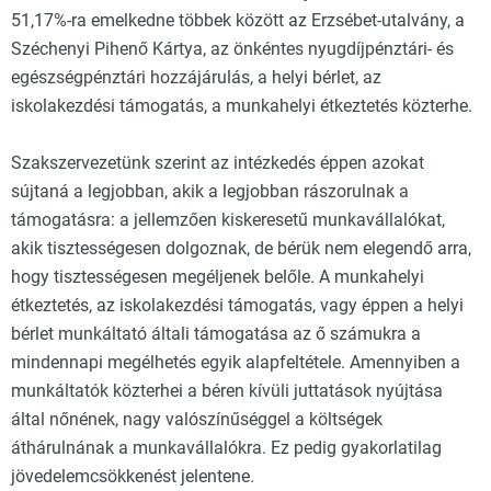
51,17%-ra emelkedne többek között az Erzsébet-utalvány, a
Széchenyi Pihenő Kártya, az önkéntes nyugdíjpénztári- és
egészségpénztári hozzájárulás, a helyi bérlet, az
iskolakezdési támogatás, a munkahelyi étkeztetés közterhe.
Szakszervezetünk szerint az intézkedés éppen azokat
sújtaná a legjobban, akik a legjobban rászorulnak a
támogatásra: a jellemzően kiskeresetű munkavállalókat,
akik tisztességesen dolgoznak, de bérük nem elegendő arra,
hogy tisztességesen megéljenek belőle. A munkahelyi
étkeztetés, az iskolakezdési támogatás, vagy éppen a helyi
bérlet munkáltató általi támogatása az ő számukra a
mindennapi megélhetés egyik alapfeltétele. Amennyiben a
munkáltatók közterhei a béren kívüli juttatások nyújtása
által nőnének, nagy valószínűséggel a költségek
áthárulnának a munkavállalókra. Ez pedig gyakorlatilag
jövedelemcsökkenést jelentene.