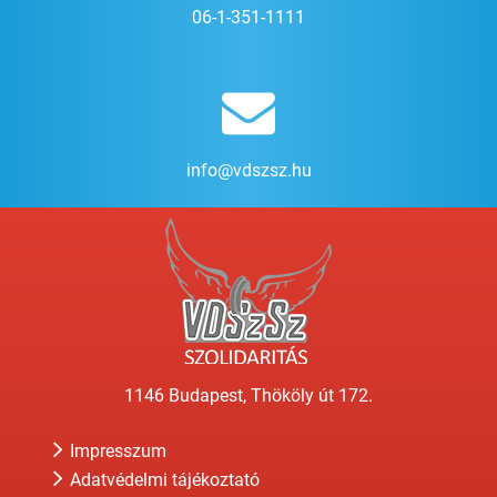
06-1-351-1111
info@vdszsz.hu
1146 Budapest, Thököly út 172.
Impresszum
Adatvédelmi tájékoztató