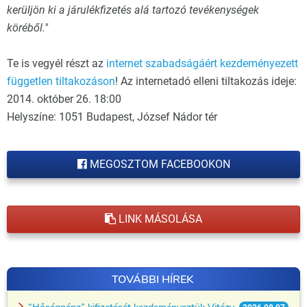
kerüljön ki a járulékfizetés alá tartozó tevékenységek
köréből."
Te is vegyél részt az
internet szabadságáért kezdeményezett
független tiltakozáson
! Az internetadó elleni tiltakozás ideje:
2014. október 26. 18:00
Helyszíne: 1051 Budapest, József Nádor tér
MEGOSZTOM FACEBOOKON
LINK MÁSOLÁSA
TOVÁBBI HÍREK
“Hőségpénz” kifizetését kezdeményeztük Vitézy