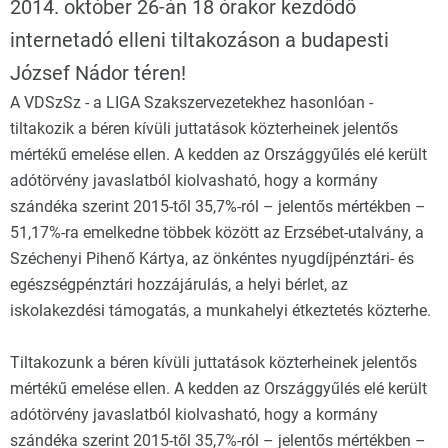
2014. október 26-án 18 órakor kezdődő
internetadó elleni tiltakozáson a budapesti
József Nádor téren!
A VDSzSz - a LIGA Szakszervezetekhez hasonlóan -
tiltakozik a béren kívüli juttatások közterheinek jelentős
mértékű emelése ellen. A kedden az Országgyűlés elé került
adótörvény javaslatból kiolvasható, hogy a kormány
szándéka szerint 2015-től 35,7%-ról – jelentős mértékben –
51,17%-ra emelkedne többek között az Erzsébet-utalvány, a
Széchenyi Pihenő Kártya, az önkéntes nyugdíjpénztári- és
egészségpénztári hozzájárulás, a helyi bérlet, az
iskolakezdési támogatás, a munkahelyi étkeztetés közterhe.
Tiltakozunk a béren kívüli juttatások közterheinek jelentős
mértékű emelése ellen. A kedden az Országgyűlés elé került
adótörvény javaslatból kiolvasható, hogy a kormány
szándéka szerint 2015-től 35,7%-ról – jelentős mértékben –