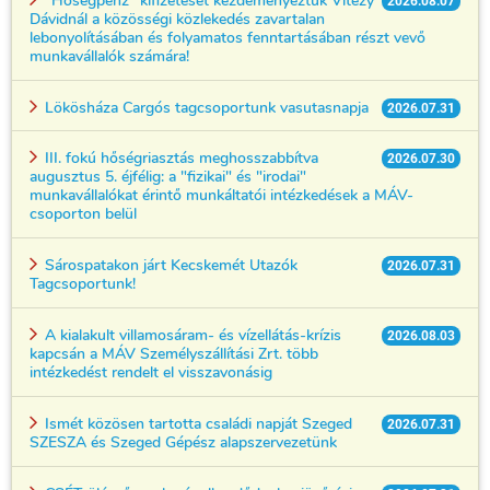
2026.08.07
Dávidnál a közösségi közlekedés zavartalan
lebonyolításában és folyamatos fenntartásában részt vevő
munkavállalók számára!
Lökösháza Cargós tagcsoportunk vasutasnapja
2026.07.31
III. fokú hőségriasztás meghosszabbítva
2026.07.30
augusztus 5. éjfélig: a "fizikai" és "irodai"
munkavállalókat érintő munkáltatói intézkedések a MÁV-
csoporton belül
Sárospatakon járt Kecskemét Utazók
2026.07.31
Tagcsoportunk!
A kialakult villamosáram- és vízellátás-krízis
2026.08.03
kapcsán a MÁV Személyszállítási Zrt. több
intézkedést rendelt el visszavonásig
Ismét közösen tartotta családi napját Szeged
2026.07.31
SZESZA és Szeged Gépész alapszervezetünk