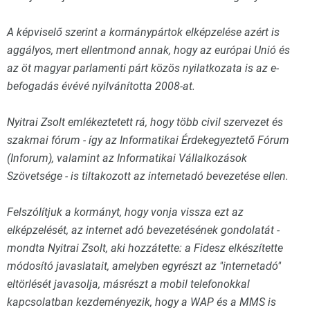
A képviselő szerint a kormánypártok elképzelése azért is
aggályos, mert ellentmond annak, hogy az európai Unió és
az öt magyar parlamenti párt közös nyilatkozata is az e-
befogadás évévé nyilvánította 2008-at.
Nyitrai Zsolt emlékeztetett rá, hogy több civil szervezet és
szakmai fórum - így az Informatikai Érdekegyeztető Fórum
(Inforum), valamint az Informatikai Vállalkozások
Szövetsége - is tiltakozott az internetadó bevezetése ellen.
Felszólítjuk a kormányt, hogy vonja vissza ezt az
elképzelését, az internet adó bevezetésének gondolatát -
mondta Nyitrai Zsolt, aki hozzátette: a Fidesz elkészítette
módosító javaslatait, amelyben egyrészt az "internetadó"
eltörlését javasolja, másrészt a mobil telefonokkal
kapcsolatban kezdeményezik, hogy a WAP és a MMS is