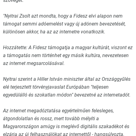
szövegét:
"Nyitrai Zsolt azt mondta, hogy a Fidesz elvi alapon nem
támogat semmi adóemelést vagy új adónem bevezetését,
különösen akkor, ha az az internetre vonatkozik.
Hozzátette: A Fidesz támogatja a magyar kultúrát, viszont ez
a támogatás nem történhet egy másik kultúra, nevezetesen
az internet megsarcolásával.
Nyitrai szerint a Hiller István miniszter által az Országgyűlés
elé terjesztett törvényjavaslat Európában "teljesen
egyedülálló és szokatlan módon" bevezetné az internetadót.
Az internet megadóztatása egyértelműen felesleges,
átgondolatlan és rossz, mert tovább mélyíti a
Magyarországon amúgy is meglévő digitális szakadékot és
elzárja az új felhasználókat az internettől - hangsúlyozta.