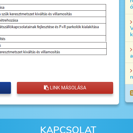
r
ó
V
k
a
n
LINK MÁSOLÁSA
KAPCSOLAT