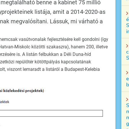
megtalálható benne a kabinet 75 millió
gyprojekteinek listája, amit a 2014-2020-as
é
nnak megvalósítani. Lássuk, mi várható a
S
i
 nemcsak vasútvonalak fejlesztésére kell gondolni (így
 Hatvan-Miskolc közötti szakaszra), hanem 200, illetve
c
ésére is. A listán felbukkan a Déli Duna-híd
S
emzetközi repülőtér kötöttpályás kapcsolatának
olt, viszont lemaradt a listáról a Budapest-Kelebia
e
b
S
m
m
g