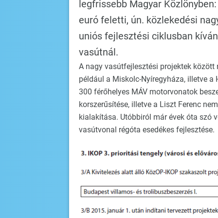
legfrissebb Magyar Közlönyben: 
euró feletti, ún. közlekedési na
uniós fejlesztési ciklusban kívá
vasútnál.
A nagy vasútfejlesztési projektek között
például a Miskolc-Nyíregyháza, illetve a
300 férőhelyes MÁV motorvonatok beszerz
korszerűsítése, illetve a Liszt Ferenc n
kialakítása. Utóbbiról már évek óta szó v
vasútvonal régóta esedékes fejlesztése.