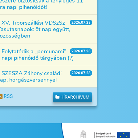
észére biztosítsák a tényleges 11
ra napi pihenőidőt!
XV. Tiborszállási VDSzSz
2026.07.28
asutasnapok: öt nap együtt,
özösségben
Folytatódik a „percunami”
2026.07.23
 napi pihenőidő tárgyában (?)
SZESZA Záhony családi
2026.07.23
ap, horgászversennyel
RSS
HÍRARCHÍVUM