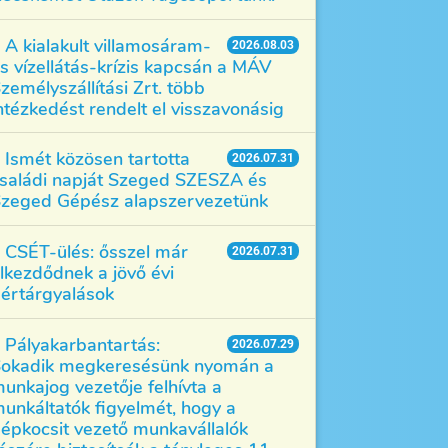
A kialakult villamosáram-
2026.08.03
s vízellátás-krízis kapcsán a MÁV
zemélyszállítási Zrt. több
ntézkedést rendelt el visszavonásig
Ismét közösen tartotta
2026.07.31
saládi napját Szeged SZESZA és
zeged Gépész alapszervezetünk
CSÉT-ülés: ősszel már
2026.07.31
lkezdődnek a jövő évi
értárgyalások
Pályakarbantartás:
2026.07.29
okadik megkeresésünk nyomán a
unkajog vezetője felhívta a
unkáltatók figyelmét, hogy a
épkocsit vezető munkavállalók