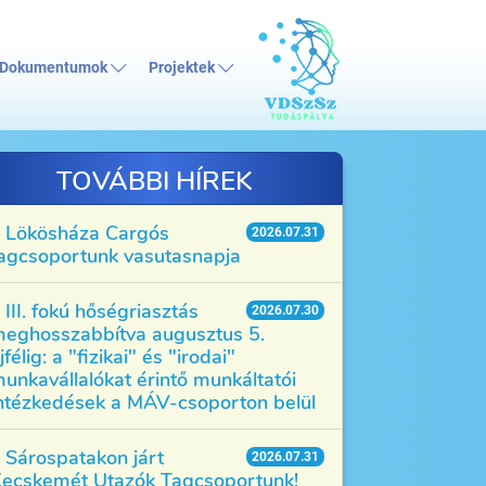
Dokumentumok
Projektek
TOVÁBBI HÍREK
Lökösháza Cargós
2026.07.31
agcsoportunk vasutasnapja
III. fokú hőségriasztás
2026.07.30
eghosszabbítva augusztus 5.
jfélig: a "fizikai" és "irodai"
unkavállalókat érintő munkáltatói
ntézkedések a MÁV-csoporton belül
Sárospatakon járt
2026.07.31
ecskemét Utazók Tagcsoportunk!