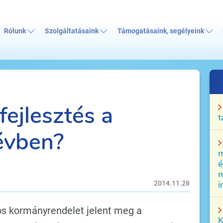
Rólunk
Szolgáltatásaink
Támogatásaink, segélyeink
fejlesztés a
t
évben?
m
é
m
i
2014.11.28
s kormányrendelet jelent meg a
K