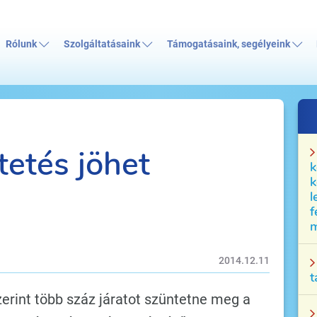
Rólunk
Szolgáltatásaink
Támogatásaink, segélyeink
etés jöhet
k
k
l
f
m
2014.12.11
t
erint több száz járatot szüntetne meg a