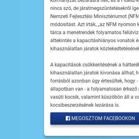
kormányzat bezárásra ítélt, és a Fidesz
nincs szó, de járatmegszüntetésekről ig
Nemzeti Fejlesztési Minisztériumot (NFM
módosítást. Azt írták, „az NFM nyomon k
tárca a menetrendek folyamatos felülvizs
áttekintés a kapacitáshiányos vonatok é
kihasználatlan járatok közlekedtetésének 
A kapacitások csökkentésének a hátteré
kihasználatlan járatok kivonása állhat,
forrásból azonban úgy értesültek, hogy 
állapotban van - a folyamatosan érkez
vasúti kocsik, valamint küszöbön áll a 
kocsibeszerzésének lezárása is.
MEGOSZTOM FACEBOOKON