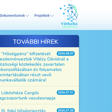
Dokumentumok
Projektek
TOVÁBBI HÍREK
“Hőségpénz” kifizetését
2026.08.07
ezdeményeztük Vitézy Dávidnál a
özösségi közlekedés zavartalan
ebonyolításában és folyamatos
enntartásában részt vevő
unkavállalók számára!
Lökösháza Cargós
2026.07.31
agcsoportunk vasutasnapja
III. fokú hőségriasztás
2026.07.30