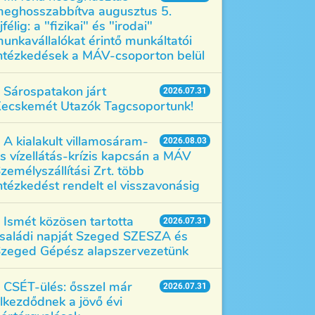
eghosszabbítva augusztus 5.
jfélig: a "fizikai" és "irodai"
unkavállalókat érintő munkáltatói
ntézkedések a MÁV-csoporton belül
Sárospatakon járt
2026.07.31
ecskemét Utazók Tagcsoportunk!
A kialakult villamosáram-
2026.08.03
s vízellátás-krízis kapcsán a MÁV
zemélyszállítási Zrt. több
ntézkedést rendelt el visszavonásig
Ismét közösen tartotta
2026.07.31
saládi napját Szeged SZESZA és
zeged Gépész alapszervezetünk
CSÉT-ülés: ősszel már
2026.07.31
lkezdődnek a jövő évi