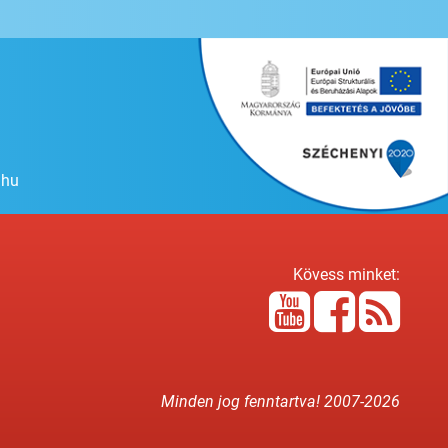
.hu
Kövess minket:
Minden jog fenntartva! 2007-
2026