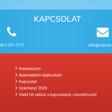
KAPCSOLAT
06-1-351-1111
info@vdszsz
Impresszum
Adatvédelmi tájékoztató
Kapcsolat
Széchenyi 2020
Vedd fel velünk a kapcsolatot, visszahívunk!