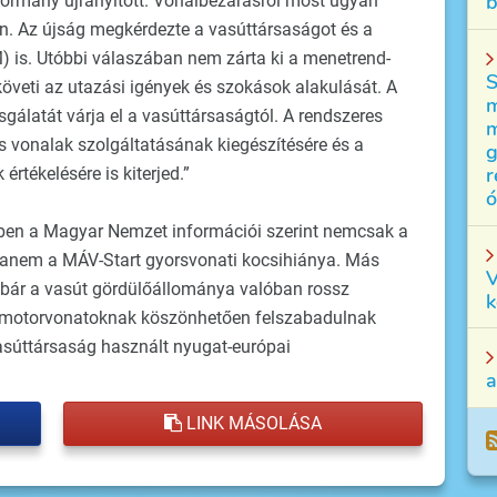
b
-kormány újranyitott. Vonalbezárásról most ugyan
en. Az újság megkérdezte a vasúttársaságot és a
) is. Utóbbi válaszában nem zárta ki a menetrend-
S
öveti az utazási igények és szokások alakulását. A
m
gálatát várja el a vasúttársaságtól. A rendszeres
m
s vonalak szolgáltatásának kiegészítésére és a
g
r
értékelésére is kiterjed.”
ó
ben a Magyar Nemzet információi szerint nemcsak a
 hanem a MÁV-Start gyorsvonati kocsihiánya. Más
V
- bár a vasút gördülőállománya valóban rossz
k
ő motorvonatoknak köszönhetően felszabadulnak
vasúttársaság használt nyugat-európai
a
LINK MÁSOLÁSA