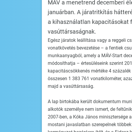
MÁV a menetrend decemberi élet
januárban. A járatritkítás hátte
a kihasználatlan kapacitásokat f
vasúttársaságnak.
Egész járatok leállítása vagy a reggeli 
vonatkövetés bevezetése – a fentiek csup
munkaanyagból, amely a MÁV-Start decem
módosíthatja – értesüléseink szerint 2015
kapacitáscsökkenés mértéke 4 százalék l
összesen 1 383 761 vonatkilométer, azaz
majd a vasúttársaság.
A lap birtokába került dokumentum munk
alkotók személye nem ismert, de feltűni
2007-ben, a Kóka János minisztersége al
mostani javaslatban szerepelnek többek 