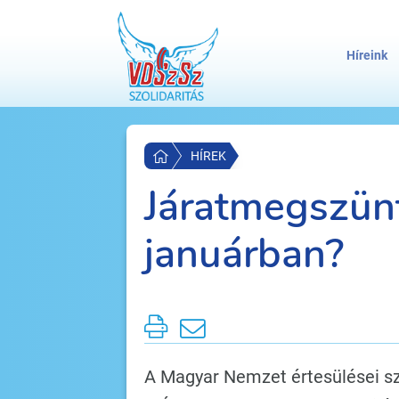
Híreink
HÍREK
Járatmegszünt
januárban?
A Magyar Nemzet értesülései sz