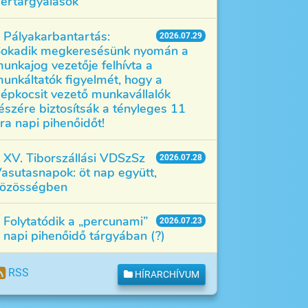
értárgyalások
Pályakarbantartás:
2026.07.29
okadik megkeresésünk nyomán a
unkajog vezetője felhívta a
unkáltatók figyelmét, hogy a
épkocsit vezető munkavállalók
észére biztosítsák a tényleges 11
ra napi pihenőidőt!
XV. Tiborszállási VDSzSz
2026.07.28
asutasnapok: öt nap együtt,
özösségben
Folytatódik a „percunami”
2026.07.23
 napi pihenőidő tárgyában (?)
RSS
HÍRARCHÍVUM