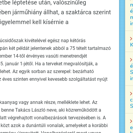
be léptetése után, valószínűleg
m
é
rében járműhiány állhat, a szaktárca szerint
m
igyelemmel kell kísérnie a
i
csúcsidőszak kivételével egész nap kétórás
K
án két példát jelentenek abból a 75 tételt tartalmazó
ber 14-től érvényes vasúti menetrendjét
. január 1-jétől. Ha a terveket megvalósítják, a
é
ehet. Az egyik sorban az szerepel: bezárható
S
i
 éves szinten ennyivel kevesebb szolgáltatást nyújt
c
aanyag vagy annak része, melléklete lehet. Az
S
k benne Takács László neve, aki közreműködött a
att végrehajtott vonalbezárások tervezésében is. A
közt azok a dunántúli vonalak, amelyeket a korábbi
e