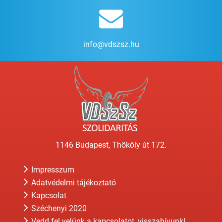
info@vdszsz.hu
1146 Budapest, Thököly út 172.
Impresszum
Adatvédelmi tájékoztató
Kapcsolat
Széchenyi 2020
Vedd fel velünk a kapcsolatot, visszahívunk!