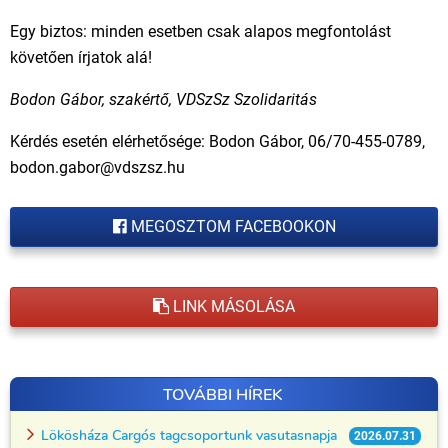
Egy biztos: minden esetben csak alapos megfontolást
követően írjatok alá!
Bodon Gábor, szakértő, VDSzSz Szolidaritás
Kérdés esetén elérhetősége: Bodon Gábor, 06/70-455-0789,
bodon.gabor@vdszsz.hu
MEGOSZTOM FACEBOOKON
LINK MÁSOLÁSA
TOVÁBBI HÍREK
Lökösháza Cargós tagcsoportunk vasutasnapja
2026.07.31