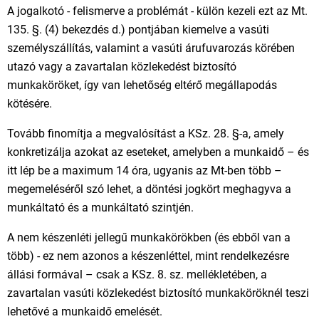
A jogalkotó - felismerve a problémát - külön kezeli ezt az Mt.
135. §. (4) bekezdés d.) pontjában kiemelve a vasúti
személyszállítás, valamint a vasúti árufuvarozás körében
utazó vagy a zavartalan közlekedést biztosító
munkaköröket, így van lehetőség eltérő megállapodás
kötésére.
Tovább finomítja a megvalósítást a KSz. 28. §-a, amely
konkretizálja azokat az eseteket, amelyben a munkaidő – és
itt lép be a maximum 14 óra, ugyanis az Mt-ben több –
megemeléséről szó lehet, a döntési jogkört meghagyva a
munkáltató és a munkáltató szintjén.
A nem készenléti jellegű munkakörökben (és ebből van a
több) - ez nem azonos a készenléttel, mint rendelkezésre
állási formával – csak a KSz. 8. sz. mellékletében, a
zavartalan vasúti közlekedést biztosító munkaköröknél teszi
lehetővé a munkaidő emelését.