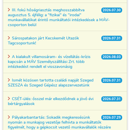
III. fokú hőségriasztás meghosszabbítva
2026.07.30
augusztus 5. éjfélig: a "fizikai" és "irodai"
munkavállalókat érintő munkáltatói intézkedések a MÁV-
csoporton belül
Sárospatakon járt Kecskemét Utazók
2026.07.31
Tagcsoportunk!
A kialakult villamosáram- és vízellátás-krízis
2026.08.03
kapcsán a MÁV Személyszállítási Zrt. több
intézkedést rendelt el visszavonásig
Ismét közösen tartotta családi napját Szeged
2026.07.31
SZESZA és Szeged Gépész alapszervezetünk
CSÉT-ülés: ősszel már elkezdődnek a jövő évi
2026.07.31
bértárgyalások
Pályakarbantartás: Sokadik megkeresésünk
2026.07.29
nyomán a munkajog vezetője felhívta a munkáltatók
figyelmét, hogy a gépkocsit vezető munkavállalók részére