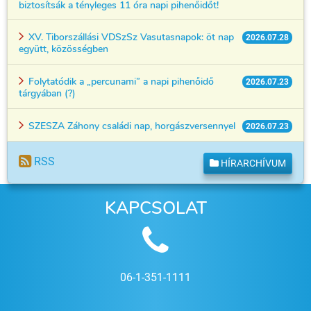
biztosítsák a tényleges 11 óra napi pihenőidőt!
XV. Tiborszállási VDSzSz Vasutasnapok: öt nap
2026.07.28
együtt, közösségben
Folytatódik a „percunami” a napi pihenőidő
2026.07.23
tárgyában (?)
SZESZA Záhony családi nap, horgászversennyel
2026.07.23
RSS
HÍRARCHÍVUM
KAPCSOLAT
06-1-351-1111