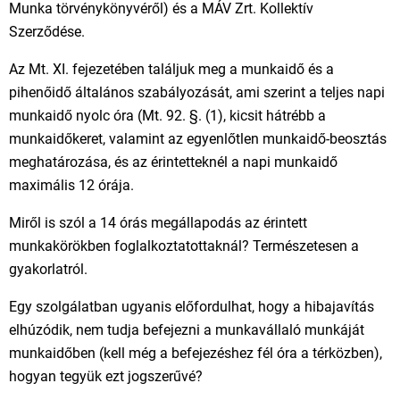
Munka törvénykönyvéről) és a MÁV Zrt. Kollektív
Szerződése.
Az Mt. XI. fejezetében találjuk meg a munkaidő és a
pihenőidő általános szabályozását, ami szerint a teljes napi
munkaidő nyolc óra (Mt. 92. §. (1), kicsit hátrébb a
munkaidőkeret, valamint az egyenlőtlen munkaidő-beosztás
meghatározása, és az érintetteknél a napi munkaidő
maximális 12 órája.
Miről is szól a 14 órás megállapodás az érintett
munkakörökben foglalkoztatottaknál? Természetesen a
gyakorlatról.
Egy szolgálatban ugyanis előfordulhat, hogy a hibajavítás
elhúzódik, nem tudja befejezni a munkavállaló munkáját
munkaidőben (kell még a befejezéshez fél óra a térközben),
hogyan tegyük ezt jogszerűvé?