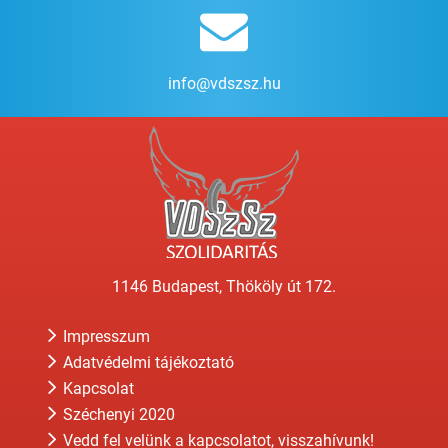
info@vdszsz.hu
1146 Budapest, Thököly út 172.
Impresszum
Adatvédelmi tájékoztató
Kapcsolat
Széchenyi 2020
Vedd fel velünk a kapcsolatot, visszahívunk!