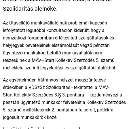
Szolidaritás alelnöke.
Az Utasellátó munkavállalóinak problémái kapcsán
lefolytatott legutóbbi konzultáción kiderült, hogy a
nemzetközi forgalomban értékesített szolgáltatások és
helyjegyek bevételeinek elszámolását végző pénztári
ügyintéző munkakört betöltő munkavállalók nem
részesülnek a MÁV–Start Kollektív Szerződés 5. számú
melléklete szerinti jegyeladási és szolgáltatói jutalékból.
Az egyértelműen hátrányos helyzet megszűntetése
érdekében a VDSzSz Szolidaritás - tekintettel a MÁV-
Start Kollektív Szerződés 3.§ 3. pontjára – kezdeményezi a
pénztári ügyintéző munkakör felvételét a Kollektív Szerződés
5. számú mellékletének 2. pontjában felsorolt, pótlékra
jogosult munkakörök közé.