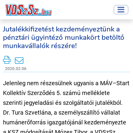
Jutalékkifizetést kezdeményeztünk a
pénztári ügyintéző munkakört betöltő
munkavállalók részére!
2020.02.06
Jelenleg nem részesülnek ugyanis a MÁV–Start
Kollektív Szerződés 5. számú melléklete
szerinti jegyeladási és szolgáltatói jutalékból.
Dr. Tura Szvetlána, a személyszállító vállalat
humánerőforrás igazgatójánál kezdeményezte
a KSZ módosítását Mózes Tibor, a VDSzSz