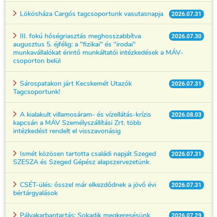
Lökösháza Cargós tagcsoportunk vasutasnapja
2026.07.31
III. fokú hőségriasztás meghosszabbítva
2026.07.30
augusztus 5. éjfélig: a "fizikai" és "irodai"
munkavállalókat érintő munkáltatói intézkedések a MÁV-
csoporton belül
Sárospatakon járt Kecskemét Utazók
2026.07.31
Tagcsoportunk!
A kialakult villamosáram- és vízellátás-krízis
2026.08.03
kapcsán a MÁV Személyszállítási Zrt. több
intézkedést rendelt el visszavonásig
Ismét közösen tartotta családi napját Szeged
2026.07.31
SZESZA és Szeged Gépész alapszervezetünk
CSÉT-ülés: ősszel már elkezdődnek a jövő évi
2026.07.31
bértárgyalások
Pályakarbantartás: Sokadik megkeresésünk
2026.07.29