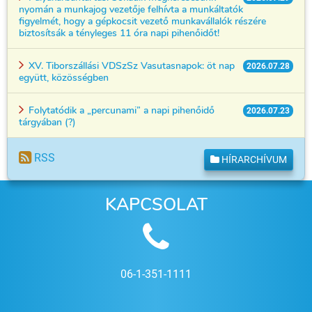
nyomán a munkajog vezetője felhívta a munkáltatók
figyelmét, hogy a gépkocsit vezető munkavállalók részére
biztosítsák a tényleges 11 óra napi pihenőidőt!
XV. Tiborszállási VDSzSz Vasutasnapok: öt nap
2026.07.28
együtt, közösségben
Folytatódik a „percunami” a napi pihenőidő
2026.07.23
tárgyában (?)
RSS
HÍRARCHÍVUM
KAPCSOLAT
06-1-351-1111