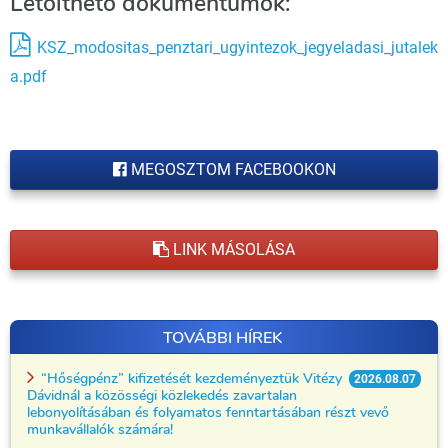
Letölthető dokumentumok:
KSZ_modositas_penztari_ugyintezok_jegyeladasi_jutalek
a.pdf
MEGOSZTOM FACEBOOKON
LINK MÁSOLÁSA
TOVÁBBI HÍREK
“Hőségpénz” kifizetését kezdeményeztük Vitézy
2026.08.07
Dávidnál a közösségi közlekedés zavartalan
lebonyolításában és folyamatos fenntartásában részt vevő
munkavállalók számára!