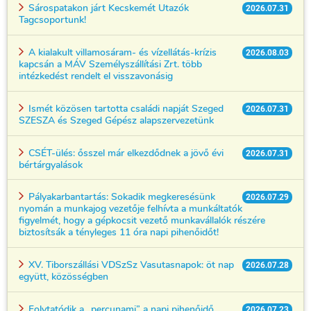
Sárospatakon járt Kecskemét Utazók
2026.07.31
Tagcsoportunk!
A kialakult villamosáram- és vízellátás-krízis
2026.08.03
kapcsán a MÁV Személyszállítási Zrt. több
intézkedést rendelt el visszavonásig
Ismét közösen tartotta családi napját Szeged
2026.07.31
SZESZA és Szeged Gépész alapszervezetünk
CSÉT-ülés: ősszel már elkezdődnek a jövő évi
2026.07.31
bértárgyalások
Pályakarbantartás: Sokadik megkeresésünk
2026.07.29
nyomán a munkajog vezetője felhívta a munkáltatók
figyelmét, hogy a gépkocsit vezető munkavállalók részére
biztosítsák a tényleges 11 óra napi pihenőidőt!
XV. Tiborszállási VDSzSz Vasutasnapok: öt nap
2026.07.28
együtt, közösségben
Folytatódik a „percunami” a napi pihenőidő
2026.07.23