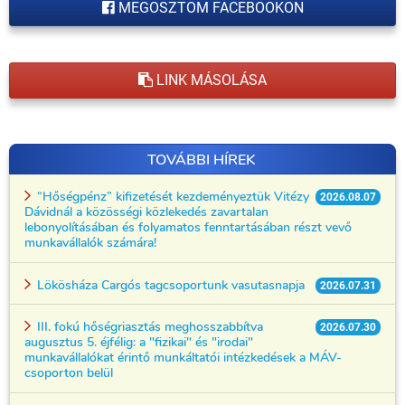
MEGOSZTOM FACEBOOKON
LINK MÁSOLÁSA
TOVÁBBI HÍREK
“Hőségpénz” kifizetését kezdeményeztük Vitézy
2026.08.07
Dávidnál a közösségi közlekedés zavartalan
lebonyolításában és folyamatos fenntartásában részt vevő
munkavállalók számára!
Lökösháza Cargós tagcsoportunk vasutasnapja
2026.07.31
III. fokú hőségriasztás meghosszabbítva
2026.07.30
augusztus 5. éjfélig: a "fizikai" és "irodai"
munkavállalókat érintő munkáltatói intézkedések a MÁV-
csoporton belül