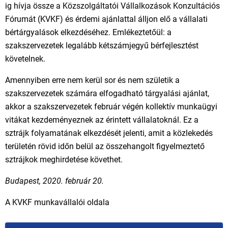
ig hívja össze a Közszolgáltatói Vállalkozások Konzultációs
Fórumát (KVKF) és érdemi ajánlattal álljon elő a vállalati
bértárgyalások elkezdéséhez. Emlékeztetőül: a
szakszervezetek legalább kétszámjegyű bérfejlesztést
követelnek.
Amennyiben erre nem kerül sor és nem születik a
szakszervezetek számára elfogadható tárgyalási ajánlat,
akkor a szakszervezetek február végén kollektív munkaügyi
vitákat kezdeményeznek az érintett vállalatoknál. Ez a
sztrájk folyamatának elkezdését jelenti, amit a közlekedés
területén rövid időn belül az összehangolt figyelmeztető
sztrájkok meghirdetése követhet.
Budapest, 2020. február 20.
A KVKF munkavállalói oldala