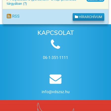
tárgyában (?)
RSS
HÍRARCHÍVUM
KAPCSOLAT
06-1-351-1111
info@vdszsz.hu