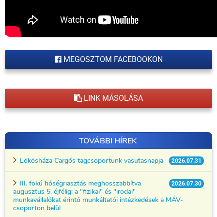
MEGOSZTOM FACEBOOKON
LINK MÁSOLÁSA
TOVÁBBI HÍREK
Lökösháza Cargós tagcsoportunk vasutasnapja
2026.07.31
III. fokú hőségriasztás meghosszabbítva
2026.07.30
augusztus 5. éjfélig: a "fizikai" és "irodai"
munkavállalókat érintő munkáltatói intézkedések a MÁV-
csoporton belül