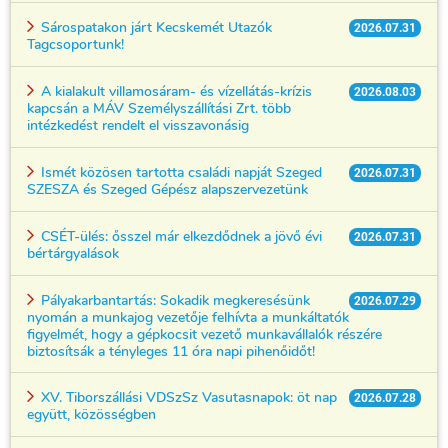
Sárospatakon járt Kecskemét Utazók
2026.07.31
Tagcsoportunk!
A kialakult villamosáram- és vízellátás-krízis
2026.08.03
kapcsán a MÁV Személyszállítási Zrt. több
intézkedést rendelt el visszavonásig
Ismét közösen tartotta családi napját Szeged
2026.07.31
SZESZA és Szeged Gépész alapszervezetünk
CSÉT-ülés: ősszel már elkezdődnek a jövő évi
2026.07.31
bértárgyalások
Pályakarbantartás: Sokadik megkeresésünk
2026.07.29
nyomán a munkajog vezetője felhívta a munkáltatók
figyelmét, hogy a gépkocsit vezető munkavállalók részére
biztosítsák a tényleges 11 óra napi pihenőidőt!
XV. Tiborszállási VDSzSz Vasutasnapok: öt nap
2026.07.28
együtt, közösségben