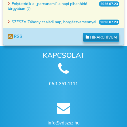
Folytatódik a „percunami” a napi pihenőidő
2026.07.23
tárgyában (?)
SZESZA Záhony családi nap, horgászversennyel
2026.07.23
RSS
HÍRARCHÍVUM
KAPCSOLAT
06-1-351-1111
info@vdszsz.hu