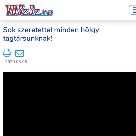
Sok szeretettel minden hölgy
tagtársunknak!
2020.03.08