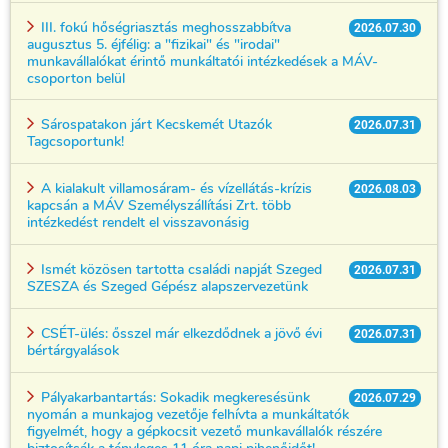
III. fokú hőségriasztás meghosszabbítva
2026.07.30
augusztus 5. éjfélig: a "fizikai" és "irodai"
munkavállalókat érintő munkáltatói intézkedések a MÁV-
csoporton belül
Sárospatakon járt Kecskemét Utazók
2026.07.31
Tagcsoportunk!
A kialakult villamosáram- és vízellátás-krízis
2026.08.03
kapcsán a MÁV Személyszállítási Zrt. több
intézkedést rendelt el visszavonásig
Ismét közösen tartotta családi napját Szeged
2026.07.31
SZESZA és Szeged Gépész alapszervezetünk
CSÉT-ülés: ősszel már elkezdődnek a jövő évi
2026.07.31
bértárgyalások
Pályakarbantartás: Sokadik megkeresésünk
2026.07.29
nyomán a munkajog vezetője felhívta a munkáltatók
figyelmét, hogy a gépkocsit vezető munkavállalók részére
biztosítsák a tényleges 11 óra napi pihenőidőt!