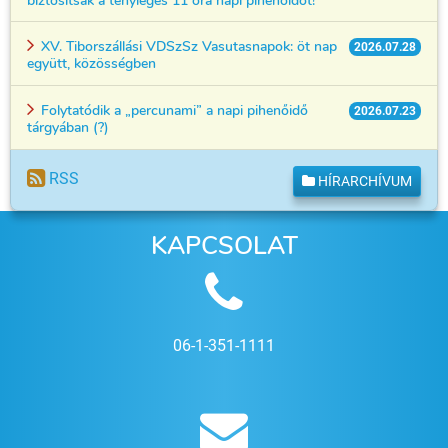
XV. Tiborszállási VDSzSz Vasutasnapok: öt nap
2026.07.28
együtt, közösségben
Folytatódik a „percunami” a napi pihenőidő
2026.07.23
tárgyában (?)
RSS
HÍRARCHÍVUM
KAPCSOLAT
06-1-351-1111