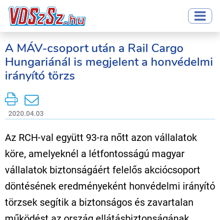
A MÁV-csoport után a Rail Cargo
Hungariánál is megjelent a honvédelmi
irányító törzs
2020.04.03
Az RCH-val együtt 93-ra nőtt azon vállalatok
köre, amelyeknél a létfontosságú magyar
vállalatok biztonságáért felelős akciócsoport
döntésének eredményeként honvédelmi irányító
törzsek segítik a biztonságos és zavartalan
működést az ország ellátásbiztonságának