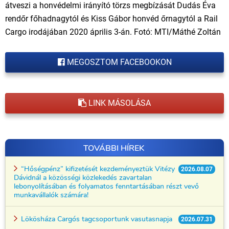
átveszi a honvédelmi irányító törzs megbízását Dudás Éva
rendőr főhadnagytól és Kiss Gábor honvéd őrnagytól a Rail
Cargo irodájában 2020 április 3-án. Fotó: MTI/Máthé Zoltán
MEGOSZTOM FACEBOOKON
LINK MÁSOLÁSA
TOVÁBBI HÍREK
“Hőségpénz” kifizetését kezdeményeztük Vitézy
2026.08.07
Dávidnál a közösségi közlekedés zavartalan
lebonyolításában és folyamatos fenntartásában részt vevő
munkavállalók számára!
Lökösháza Cargós tagcsoportunk vasutasnapja
2026.07.31