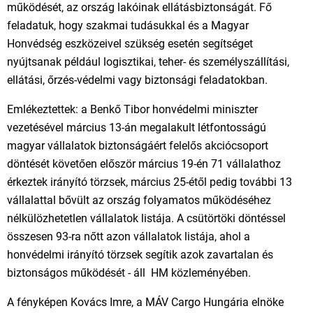
működését, az ország lakóinak ellátásbiztonságát. Fő
feladatuk, hogy szakmai tudásukkal és a Magyar
Honvédség eszközeivel szükség esetén segítséget
nyújtsanak például logisztikai, teher- és személyszállítási,
ellátási, őrzés-védelmi vagy biztonsági feladatokban.
Emlékeztettek: a Benkő Tibor honvédelmi miniszter
vezetésével március 13-án megalakult létfontosságú
magyar vállalatok biztonságáért felelős akciócsoport
döntését követően először március 19-én 71 vállalathoz
érkeztek irányító törzsek, március 25-étől pedig további 13
vállalattal bővült az ország folyamatos működéséhez
nélkülözhetetlen vállalatok listája. A csütörtöki döntéssel
összesen 93-ra nőtt azon vállalatok listája, ahol a
honvédelmi irányító törzsek segítik azok zavartalan és
biztonságos működését - áll HM közleményében.
A fényképen Kovács Imre, a MÁV Cargo Hungária elnöke