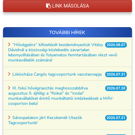
LINK MÁSOLÁSA
TOVÁBBI HÍREK
“Hőségpénz” kifizetését kezdeményeztük Vitézy
2026.08.07
Dávidnál a közösségi közlekedés zavartalan
lebonyolításában és folyamatos fenntartásában részt vevő
munkavállalók számára!
Lökösháza Cargós tagcsoportunk vasutasnapja
2026.07.31
III. fokú hőségriasztás meghosszabbítva
2026.07.30
augusztus 5. éjfélig: a "fizikai" és "irodai"
munkavállalókat érintő munkáltatói intézkedések a MÁV-
csoporton belül
Sárospatakon járt Kecskemét Utazók
2026.07.31
Tagcsoportunk!