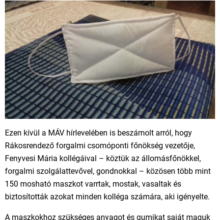
Ezen kívül a MÁV hírlevelében is beszámolt arról, hogy
Rákosrendező forgalmi csomóponti főnökség vezetője,
Fenyvesi Mária kollégáival – köztük az állomásfőnökkel,
forgalmi szolgálattevővel, gondnokkal – közösen több mint
150 mosható maszkot varrtak, mostak, vasaltak és
biztosították azokat minden kolléga számára, aki igényelte.
A maszkokhoz szükséges anyagot és gumikat saját maguk