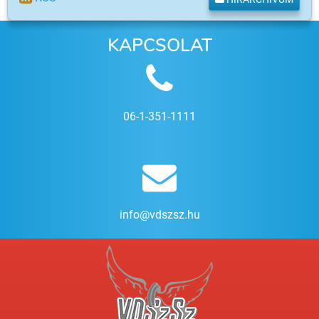
KAPCSOLAT
06-1-351-1111
info@vdszsz.hu