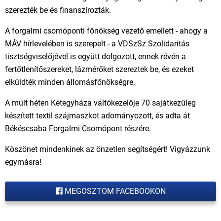
szerezték be és finanszírozták.
A forgalmi csomóponti főnökség vezető emellett - ahogy a
MÁV hírlevelében is szerepelt - a VDSzSz Szolidaritás
tisztségviselőjével is együtt dolgozott, ennek révén a
fertőtlenítőszereket, lázmérőket szereztek be, és ezeket
elküldték minden állomásfőnökségre.
A múlt héten Kétegyháza váltókezelője 70 sajátkezűleg
készített textil szájmaszkot adományozott, és adta át
Békéscsaba Forgalmi Csomópont részére.
Köszönet mindenkinek az önzetlen segítségért! Vigyázzunk
egymásra!
MEGOSZTOM FACEBOOKON