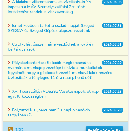
A kialakult villamosáram- és vízellátás-krízis
2026.08.03
kapcsán a MÁV Személyszállítási Zrt. több
intézkedést rendelt el visszavonásig
Ismét közösen tartotta családi napját Szeged
2026.07.31
SZESZA és Szeged Gépész alapszervezetünk
CSÉT-ülés: ősszel már elkezdődnek a jövő évi
2026.07.31
bértárgyalások
Pályakarbantartás: Sokadik megkeresésünk
2026.07.29
nyomán a munkajog vezetője felhívta a munkáltatók
figyelmét, hogy a gépkocsit vezető munkavállalók részére
biztosítsák a tényleges 11 óra napi pihenőidőt!
XV. Tiborszállási VDSzSz Vasutasnapok: öt nap
2026.07.28
együtt, közösségben
Folytatódik a „percunami” a napi pihenőidő
2026.07.23
tárgyában (?)
RSS
HÍRARCHÍVUM