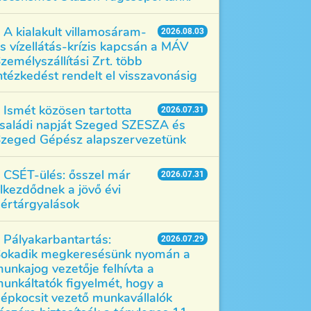
A kialakult villamosáram-
2026.08.03
s vízellátás-krízis kapcsán a MÁV
zemélyszállítási Zrt. több
ntézkedést rendelt el visszavonásig
Ismét közösen tartotta
2026.07.31
saládi napját Szeged SZESZA és
zeged Gépész alapszervezetünk
CSÉT-ülés: ősszel már
2026.07.31
lkezdődnek a jövő évi
értárgyalások
Pályakarbantartás:
2026.07.29
okadik megkeresésünk nyomán a
unkajog vezetője felhívta a
unkáltatók figyelmét, hogy a
épkocsit vezető munkavállalók