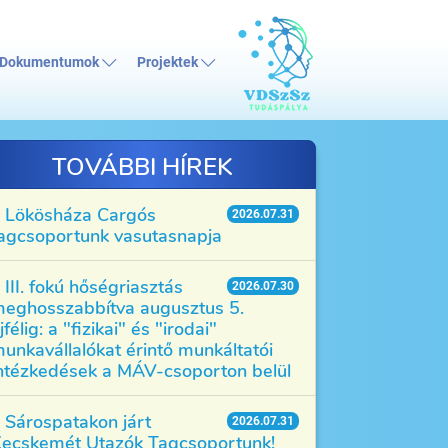
Dokumentumok
Projektek
TOVÁBBI HÍREK
Lökösháza Cargós
2026.07.31
agcsoportunk vasutasnapja
III. fokú hőségriasztás
2026.07.30
eghosszabbítva augusztus 5.
jfélig: a "fizikai" és "irodai"
unkavállalókat érintő munkáltatói
ntézkedések a MÁV-csoporton belül
Sárospatakon járt
2026.07.31
ecskemét Utazók Tagcsoportunk!