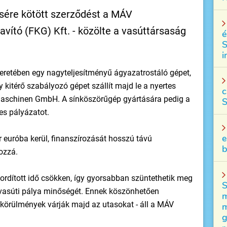
sére kötött szerződést a MÁV
vító (FKG) Kft. - közölte a vasúttársaság
é
S
i
eretében egy nagyteljesítményű ágyazatrostáló gépet,
 kitérő szabályozó gépet szállít majd le a nyertes
c
maschinen GmbH. A sínköszörűgép gyártására pedig a
S
es pályázatot.
e
 euróba kerül, finanszírozását hosszú távú
b
hozzá.
fordított idő csökken, így gyorsabban szüntethetik meg
S
 vasúti pálya minőségét. Ennek köszönhetően
m
örülmények várják majd az utasokat - áll a MÁV
m
g