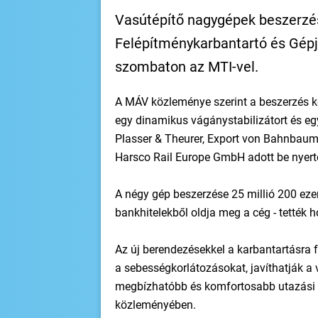
Vasútépítő nagygépek beszerzé
Felépítménykarbantartó és Gépja
szombaton az MTI-vel.
A MÁV közleménye szerint a beszerzés k
egy dinamikus vágánystabilizátort és egy
Plasser & Theurer, Export von Bahnbau
Harsco Rail Europe GmbH adott be nyert
A négy gép beszerzése 25 millió 200 ezer
bankhitelekből oldja meg a cég - tették 
Az új berendezésekkel a karbantartásra 
a sebességkorlátozásokat, javíthatják a
megbízhatóbb és komfortosabb utazási k
közleményében.