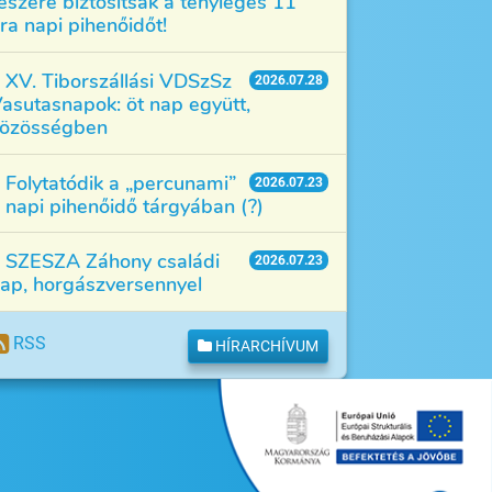
észére biztosítsák a tényleges 11
ra napi pihenőidőt!
XV. Tiborszállási VDSzSz
2026.07.28
asutasnapok: öt nap együtt,
özösségben
Folytatódik a „percunami”
2026.07.23
 napi pihenőidő tárgyában (?)
SZESZA Záhony családi
2026.07.23
ap, horgászversennyel
RSS
HÍRARCHÍVUM