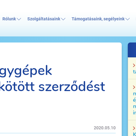
Rólunk
Szolgáltatásaink
Támogatásaink, segélyeink
agygépek
t
kötött szerződést
m
é
m
i
2020.05.10
K