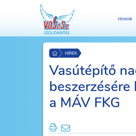
Híreink
HÍREK
Vasútépítő n
beszerzésére 
a MÁV FKG