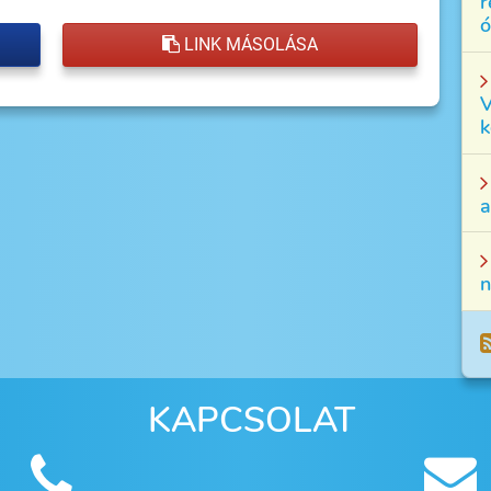
r
ó
LINK MÁSOLÁSA
V
k
a
n
KAPCSOLAT