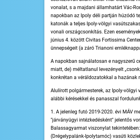
vonalat, s a majdani államhatárt Vác-Ro
napokban az Ipoly déli partján húzódó te
katonák a teljes Ipoly-völgyi vasútszaka
vonali országcsonkítás. Ezen események
június 4. között Civitas Fortissima Cent
ünnepségeit (a záró Trianoni emléknappa
A napokban sajnálatosan e nagyszerű ce
miatt, de) méltatlanul levezényelt „cson
konkrétan a véráldozatokkal a hazának me
Alulírott polgármesterek, az Ipoly-völgyi
alábbi kérésekkel és panasszal fordulun
1. A jelenleg futó 2019-2020. évi MÁV m
"járványügyi intézkedésként" jelentős von
Balassagyarmat viszonylat tekintetében
(Drégelypalánk-Ipolytarnóc) vasúti közle