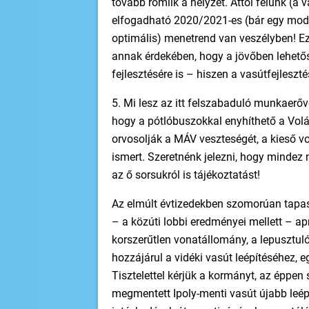
tovább romlik a helyzet. Attól félünk (a
elfogadható 2020/2021-es (bár egy mod
optimális) menetrend van veszélyben! Ez
annak érdekében, hogy a jövőben lehető
fejlesztésére is – hiszen a vasútfejlesz
5. Mi lesz az itt felszabaduló munkaerőv
hogy a pótlóbuszokkal enyhíthető a Volá
orvosolják a MÁV veszteségét, a kieső 
ismert. Szeretnénk jelezni, hogy mindez
az ő sorsukról is tájékoztatást!
Az elmúlt évtizedekben szomorúan tapasz
– a közúti lobbi eredményei mellett – apr
korszerűtlen vonatállomány, a lepusztul
hozzájárul a vidéki vasút leépítéséhez, e
Tisztelettel kérjük a kormányt, az éppen
megmentett Ipoly-menti vasút újabb leé