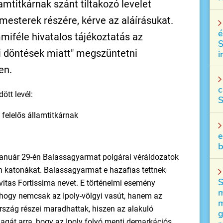
lamtitkárnak szánt tiltakozó levelet
ármesterek részére, kérve az aláírásukat.
é
mmiféle hivatalos tájékoztatás az
S
yi döntések miatt" megszüntetni
i
en.
c
ött levél:
S
 felelős államtitkárnak
e
b
. január 29-én Balassagyarmat polgárai véráldozatok
h katonákat. Balassagyarmat e hazafias tettnek
S
vitas Fortissima nevet. E történelmi esemény
m
 hogy nemcsak az Ipoly-völgyi vasút, hanem az
m
ország részei maradhattak, hiszen az alakuló
g
agát arra, hogy az Ipoly folyó menti demarkációs