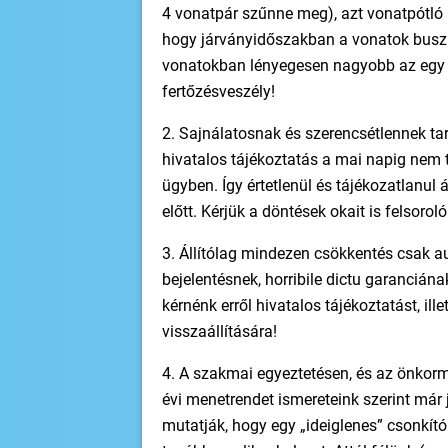
4 vonatpár szűnne meg), azt vonatpótló b
hogy járványidőszakban a vonatok buszra
vonatokban lényegesen nagyobb az egy ut
fertőzésveszély!
2. Sajnálatosnak és szerencsétlennek ta
hivatalos tájékoztatás a mai napig nem tö
ügyben. Így értetlenül és tájékozatlanul á
előtt. Kérjük a döntések okait is felsorol
3. Állítólag mindezen csökkentés csak au
bejelentésnek, horribile dictu garancián
kérnénk erről hivatalos tájékoztatást, i
visszaállítására!
4. A szakmai egyeztetésen, és az önkor
évi menetrendet ismereteink szerint már
mutatják, hogy egy „ideiglenes” csonkít