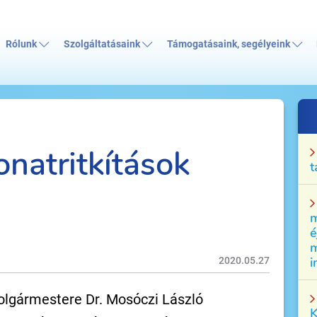
Rólunk
Szolgáltatásaink
Támogatásaink, segélyeink
onatritkítások
t
m
é
m
i
2020.05.27
olgármestere Dr. Mosóczi László
K