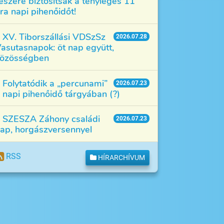
észére biztosítsák a tényleges 11
ra napi pihenőidőt!
XV. Tiborszállási VDSzSz
2026.07.28
asutasnapok: öt nap együtt,
özösségben
Folytatódik a „percunami”
2026.07.23
 napi pihenőidő tárgyában (?)
SZESZA Záhony családi
2026.07.23
ap, horgászversennyel
RSS
HÍRARCHÍVUM