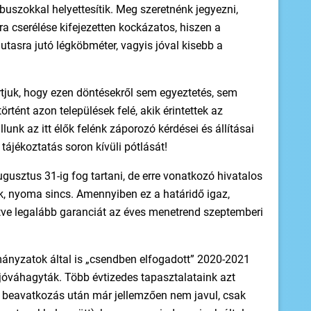
uszokkal helyettesítik. Meg szeretnénk jegyezni,
 cserélése kifejezetten kockázatos, hiszen a
asra jutó légköbméter, vagyis jóval kisebb a
rtjuk, hogy ezen döntésekről sem egyeztetés, sem
rtént azon települések felé, akik érintettek az
llunk az itt élők felénk záporozó kérdései és állításai
ó tájékoztatás soron kívüli pótlását!
gusztus 31-ig fog tartani, de erre vonatkozó hivatalos
ak, nyoma sincs. Amennyiben ez a határidő igaz,
lletve legalább garanciát az éves menetrend szeptemberi
mányzatok által is „csendben elfogadott” 2020-2021
 jóváhagyták. Több évtizedes tapasztalataink azt
ó beavatkozás után már jellemzően nem javul, csak