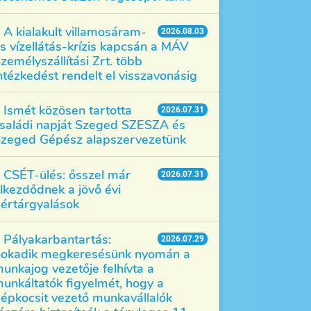
A kialakult villamosáram-
2026.08.03
s vízellátás-krízis kapcsán a MÁV
zemélyszállítási Zrt. több
ntézkedést rendelt el visszavonásig
Ismét közösen tartotta
2026.07.31
saládi napját Szeged SZESZA és
zeged Gépész alapszervezetünk
CSÉT-ülés: ősszel már
2026.07.31
lkezdődnek a jövő évi
értárgyalások
Pályakarbantartás:
2026.07.29
okadik megkeresésünk nyomán a
unkajog vezetője felhívta a
unkáltatók figyelmét, hogy a
épkocsit vezető munkavállalók