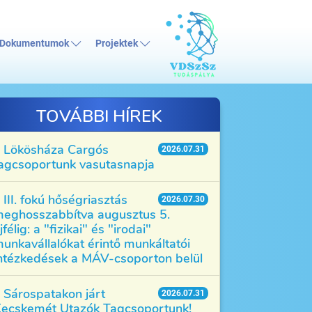
Dokumentumok
Projektek
TOVÁBBI HÍREK
Lökösháza Cargós
2026.07.31
agcsoportunk vasutasnapja
III. fokú hőségriasztás
2026.07.30
eghosszabbítva augusztus 5.
jfélig: a "fizikai" és "irodai"
unkavállalókat érintő munkáltatói
ntézkedések a MÁV-csoporton belül
Sárospatakon járt
2026.07.31
ecskemét Utazók Tagcsoportunk!