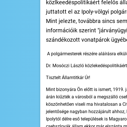
közlkeedéspolitikáért felelős ál
juttatott el az Ipoly-völgyi polg
Mint jelezte, továbbra sincs se
információik szerint "járványüg
szándékozott vonatpárok ügyéb
A polgármesterek részére aláírásra elküld
Dr. Mosóczi László közlekedéspolitikáért
Tisztelt Államtitkár Úr!
Mint bizonyára Ön előtt is ismert, 1919
árán kiűzték a városból a megszálló cse
köszönhetően viseli ma hivatalosan a Ci
jelentősége nagyban hozzájárult ahhoz,
Ipolytól délre eső települések is Magyar
csehszlovák állam ekkor már elszánta m