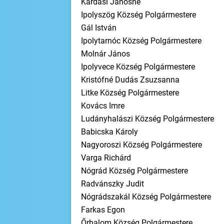
Kárdási Jánosné
Ipolyszög Község Polgármestere
Gál István
Ipolytarnóc Község Polgármestere
Molnár János
Ipolyvece Község Polgármestere
Kristófné Dudás Zsuzsanna
Litke Község Polgármestere
Kovács Imre
Ludányhalászi Község Polgármestere
Babicska Károly
Nagyoroszi Község Polgármestere
Varga Richárd
Nógrád Község Polgármestere
Radvánszky Judit
Nógrádszakál Község Polgármestere
Farkas Egon
Őrhalom Község Polgármestere