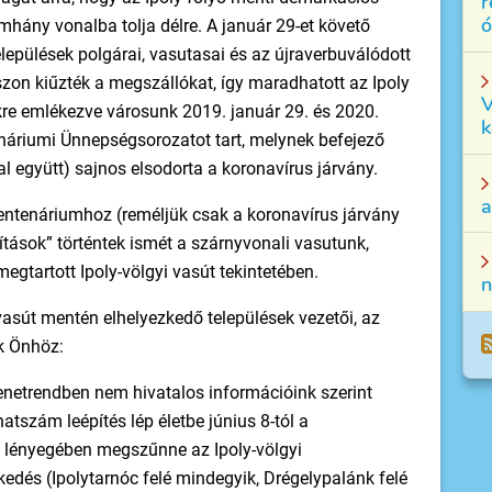
r
ó
mhány vonalba tolja délre. A január 29-et követő
lepülések polgárai, vasutasai és az újraverbuválódott
szon kiűzték a megszállókat, így maradhatott az Ipoly
V
re emlékezve városunk 2019. január 29. és 2020.
k
enáriumi Ünnepségsorozatot tart, melynek befejező
l együtt) sajnos elsodorta a koronavírus járvány.
a
ntenáriumhoz (reméljük csak a koronavírus járvány
kítások” történtek ismét a szárnyvonali vasutunk,
gtartott Ipoly-völgyi vasút tekintetében.
n
 vasút mentén elhelyezkedő települések vezetői, az
k Önhöz:
enetrendben nem hivatalos információink szerint
atszám leépítés lép életbe június 8-tól a
: lényegében megszűnne az Ipoly-völgyi
kedés (Ipolytarnóc felé mindegyik, Drégelypalánk felé