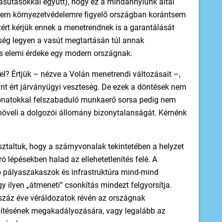
 vasutasokkal együtt), hogy ez a mindannyiunk által
ern környezetvédelemre figyelő országban korántsem
ért kérjük ennek a menetrendnek is a garantálását
ség legyen a vasút megtartásán túl annak
tés elemi érdeke egy modern országnak.
el? Értjük – nézve a Volán menetrendi változásait –,
nt ért járványügyi veszteség. De ezek a döntések nem
vonatokkal felszabaduló munkaerő sorsa pedig nem
 növeli a dolgozói állomány bizonytalanságát. Kérnénk
taltuk, hogy a szárnyvonalak tekintetében a helyzet
ó lépésekben halad az ellehetetlenítés felé. A
ó pályaszakaszok és infrastruktúra mind-mind
gy ilyen „átmeneti” csonkítás mindezt felgyorsítja.
 száz éve véráldozatok révén az országnak
pítésének megakadályozására, vagy legalább az