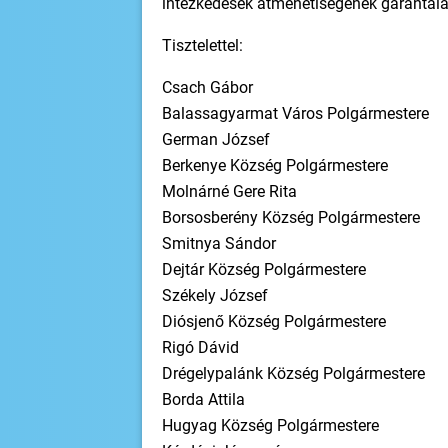
intézkedések átmenetiségének garantálá
Tisztelettel:
Csach Gábor
Balassagyarmat Város Polgármestere
German József
Berkenye Község Polgármestere
Molnárné Gere Rita
Borsosberény Község Polgármestere
Smitnya Sándor
Dejtár Község Polgármestere
Székely József
Diósjenő Község Polgármestere
Rigó Dávid
Drégelypalánk Község Polgármestere
Borda Attila
Hugyag Község Polgármestere