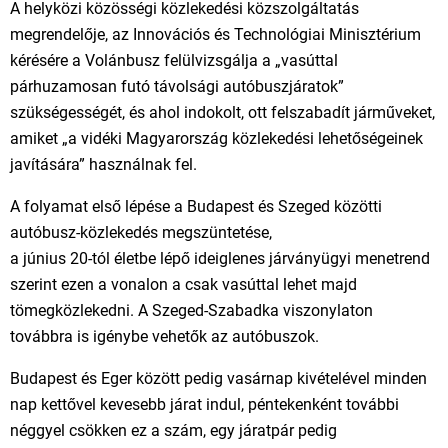
A helyközi közösségi közlekedési közszolgáltatás
megrendelője, az Innovációs és Technológiai Minisztérium
kérésére a Volánbusz felülvizsgálja a „vasúttal
párhuzamosan futó távolsági autóbuszjáratok”
szükségességét, és ahol indokolt, ott felszabadít járműveket,
amiket „a vidéki Magyarország közlekedési lehetőségeinek
javítására” használnak fel.
A folyamat első lépése a Budapest és Szeged közötti
autóbusz-közlekedés megszüntetése,
a június 20-tól életbe lépő ideiglenes járványügyi menetrend
szerint ezen a vonalon a csak vasúttal lehet majd
tömegközlekedni. A Szeged-Szabadka viszonylaton
továbbra is igénybe vehetők az autóbuszok.
Budapest és Eger között pedig vasárnap kivételével minden
nap kettővel kevesebb járat indul, péntekenként további
néggyel csökken ez a szám, egy járatpár pedig