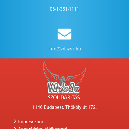
06-1-351-1111
info@vdszsz.hu
1146 Budapest, Thököly út 172.
Impresszum