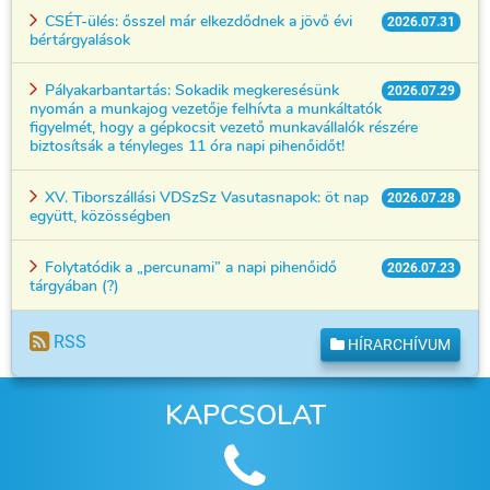
CSÉT-ülés: ősszel már elkezdődnek a jövő évi
2026.07.31
bértárgyalások
Pályakarbantartás: Sokadik megkeresésünk
2026.07.29
nyomán a munkajog vezetője felhívta a munkáltatók
figyelmét, hogy a gépkocsit vezető munkavállalók részére
biztosítsák a tényleges 11 óra napi pihenőidőt!
XV. Tiborszállási VDSzSz Vasutasnapok: öt nap
2026.07.28
együtt, közösségben
Folytatódik a „percunami” a napi pihenőidő
2026.07.23
tárgyában (?)
RSS
HÍRARCHÍVUM
KAPCSOLAT