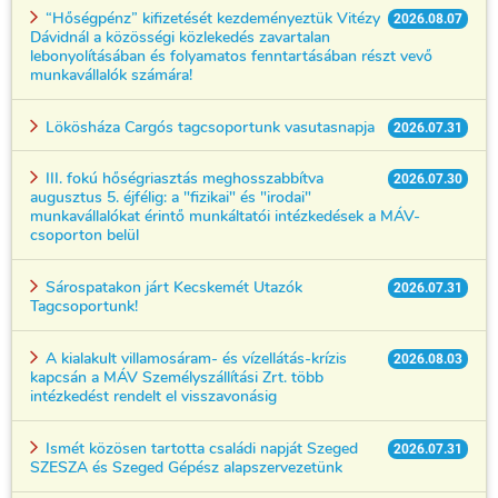
“Hőségpénz” kifizetését kezdeményeztük Vitézy
2026.08.07
Dávidnál a közösségi közlekedés zavartalan
lebonyolításában és folyamatos fenntartásában részt vevő
munkavállalók számára!
Lökösháza Cargós tagcsoportunk vasutasnapja
2026.07.31
III. fokú hőségriasztás meghosszabbítva
2026.07.30
augusztus 5. éjfélig: a "fizikai" és "irodai"
munkavállalókat érintő munkáltatói intézkedések a MÁV-
csoporton belül
Sárospatakon járt Kecskemét Utazók
2026.07.31
Tagcsoportunk!
A kialakult villamosáram- és vízellátás-krízis
2026.08.03
kapcsán a MÁV Személyszállítási Zrt. több
intézkedést rendelt el visszavonásig
Ismét közösen tartotta családi napját Szeged
2026.07.31
SZESZA és Szeged Gépész alapszervezetünk