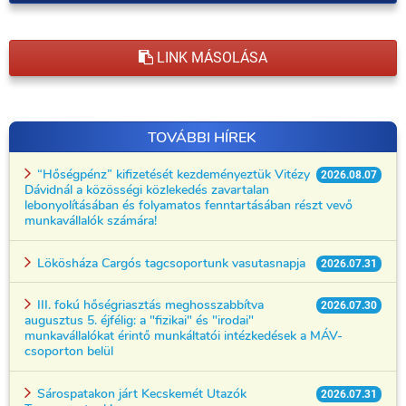
LINK MÁSOLÁSA
TOVÁBBI HÍREK
“Hőségpénz” kifizetését kezdeményeztük Vitézy
2026.08.07
Dávidnál a közösségi közlekedés zavartalan
lebonyolításában és folyamatos fenntartásában részt vevő
munkavállalók számára!
Lökösháza Cargós tagcsoportunk vasutasnapja
2026.07.31
III. fokú hőségriasztás meghosszabbítva
2026.07.30
augusztus 5. éjfélig: a "fizikai" és "irodai"
munkavállalókat érintő munkáltatói intézkedések a MÁV-
csoporton belül
Sárospatakon járt Kecskemét Utazók
2026.07.31