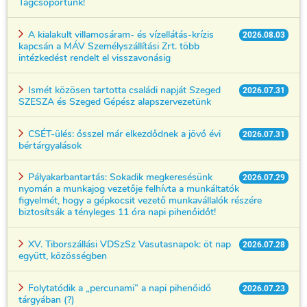
Tagcsoportunk!
A kialakult villamosáram- és vízellátás-krízis
2026.08.03
kapcsán a MÁV Személyszállítási Zrt. több
intézkedést rendelt el visszavonásig
Ismét közösen tartotta családi napját Szeged
2026.07.31
SZESZA és Szeged Gépész alapszervezetünk
CSÉT-ülés: ősszel már elkezdődnek a jövő évi
2026.07.31
bértárgyalások
Pályakarbantartás: Sokadik megkeresésünk
2026.07.29
nyomán a munkajog vezetője felhívta a munkáltatók
figyelmét, hogy a gépkocsit vezető munkavállalók részére
biztosítsák a tényleges 11 óra napi pihenőidőt!
XV. Tiborszállási VDSzSz Vasutasnapok: öt nap
2026.07.28
együtt, közösségben
Folytatódik a „percunami” a napi pihenőidő
2026.07.23
tárgyában (?)