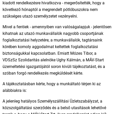
kiadott rendelkezésre hivatkozva - megerősítették, hogy a
következő hónaptól a megrendelt pótlóbuszokra nem
szükséges utazó személyzetet vezényelni.
Mivel a fentiek - amennyiben van valóságalapjuk - jelentősen
kihatnak az utazó munkavállalók nagyobb csoportjának
foglalkoztatási helyzetére, a munkavállalók, tagtársaink
körében komoly aggodalmat keltettek foglalkoztatási
biztonságukkal kapcsolatban. Emiatt Mózes Tibor, a
VDSzSz Szolidaritás alelnöke Ughy Kálmán, a MÁV-Start
üzemeltetési igazgatójától soron kívüli tájékoztatást, és a
szóban forgó rendelkezés megküldését kérte.
A tájékoztatásban kérte, hogy a munkáltató térjen ki az
alábbiakra is:
A jelenleg hatályos Személyszállítási Üzletszabályzat, a
közszolgáltatási szerződés és a belső utasítások lehetővé