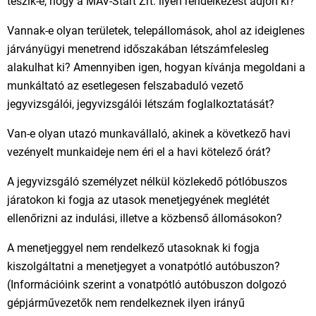
teszik-e, hogy a MÁV-Start Zrt. ilyen rendelkezést adjon ki?
Vannak-e olyan területek, telepállomások, ahol az ideiglenes
járványügyi menetrend időszakában létszámfelesleg
alakulhat ki? Amennyiben igen, hogyan kívánja megoldani a
munkáltató az esetlegesen felszabaduló vezető
jegyvizsgálói, jegyvizsgálói létszám foglalkoztatását?
Van-e olyan utazó munkavállaló, akinek a következő havi
vezényelt munkaideje nem éri el a havi kötelező órát?
A jegyvizsgáló személyzet nélkül közlekedő pótlóbuszos
járatokon ki fogja az utasok menetjegyének meglétét
ellenőrizni az indulási, illetve a közbenső állomásokon?
A menetjeggyel nem rendelkező utasoknak ki fogja
kiszolgáltatni a menetjegyet a vonatpótló autóbuszon?
(Információink szerint a vonatpótló autóbuszon dolgozó
gépjárművezetők nem rendelkeznek ilyen irányű