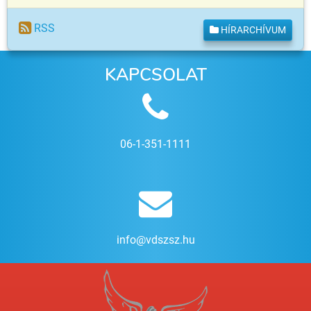
RSS
HÍRARCHÍVUM
KAPCSOLAT
06-1-351-1111
info@vdszsz.hu