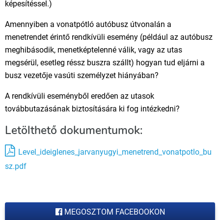
képesítéssel.)
Amennyiben a vonatpótló autóbusz útvonalán a
menetrendet érintő rendkívüli esemény (például az autóbusz
meghibásodik, menetképtelenné válik, vagy az utas
megsérül, esetleg réssz buszra szállt) hogyan tud eljárni a
busz vezetője vasúti személyzet hiányában?
A rendkívüli eseményből eredően az utasok
továbbutazásának biztosítására ki fog intézkedni?
Letölthető dokumentumok:
Level_ideiglenes_jarvanyugyi_menetrend_vonatpotlo_bu
sz.pdf
MEGOSZTOM FACEBOOKON