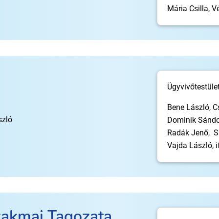
Mária Csilla, V
Ügyvivőtestület
Bene László, C
szló
Dominik Sándor
Radák Jenő, Si
Vajda László, i
zakmai Tagozata