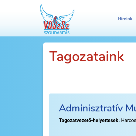
Híreink
Tagozataink
Adminisztratív M
Tagozatvezető-helyettesek:
Harcos