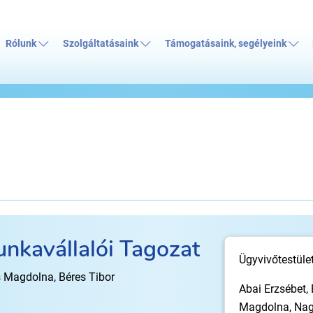
Rólunk
Szolgáltatásaink
Támogatásaink, segélyeink
unkavállalói Tagozat
Ügyvivőtestület
 Magdolna, Béres Tibor
Abai Erzsébet,
Magdolna, Nag