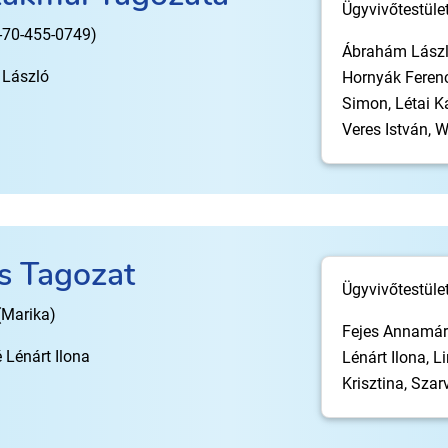
Ügyvivőtestület
-70-455-0749)
Ábrahám László
László
Hornyák Feren
Simon, Létai Ká
Veres István, W
s Tagozat
Ügyvivőtestület
(Marika)
Fejes Annamár
Lénárt Ilona
Lénárt Ilona, L
Krisztina, Sza