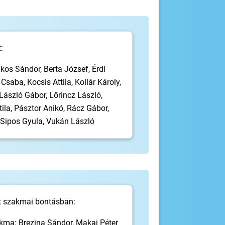
:
kos Sándor, Berta József, Érdi
saba, Kocsis Attila, Kollár Károly,
László Gábor, Lőrincz László,
ila, Pásztor Anikó, Rácz Gábor,
Sipos Gyula, Vukán László
t szakmai bontásban:
kma: Brezina Sándor, Makai Péter