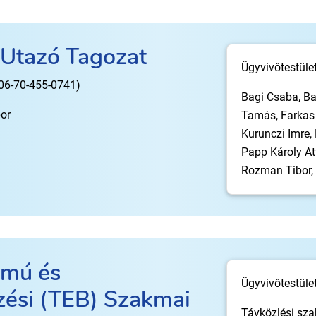
 Utazó Tagozat
Ügyvivőtestület
(06-70-455-0741)
Bagi Csaba, Ba
or
Tamás, Farkas C
Kurunczi Imre, 
Papp Károly Att
Rozman Tibor, 
amú és
Ügyvivőtestüle
zési (TEB) Szakmai
Távközlési sza