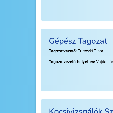
Gépész Tagozat
Tagozatvezető:
Tureczki Tibor
Tagozatvezető-helyettes:
Vajda Lá
Kocsivizsgálók S