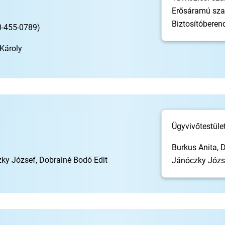
Erősáramú sza
Biztosítóberen
0-455-0789)
Károly
Ügyvivőtestület
Burkus Anita, D
ky József, Dobrainé Bodó Edit
Jánóczky Józse