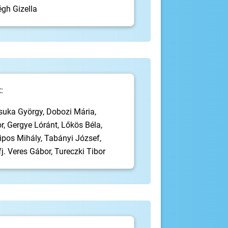
égh Gizella
:
suka György, Dobozi Mária,
, Gergye Lóránt, Lőkös Béla,
pos Mihály, Tabányi József,
fj. Veres Gábor, Tureczki Tibor