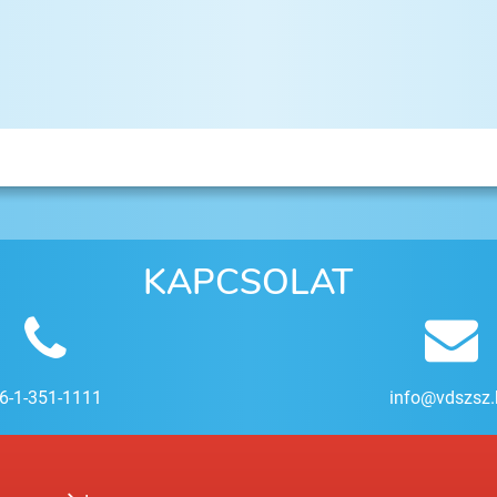
KAPCSOLAT
6-1-351-1111
info@vdszsz.