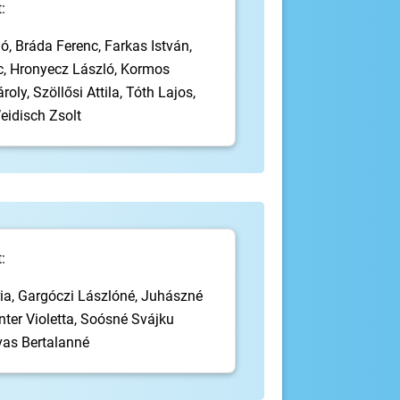
:
, Bráda Ferenc, Farkas István,
c, Hronyecz László, Kormos
roly, Szöllősi Attila, Tóth Lajos,
eidisch Zsolt
:
ia, Gargóczi Lászlóné, Juhászné
inter Violetta, Soósné Svájku
rvas Bertalanné