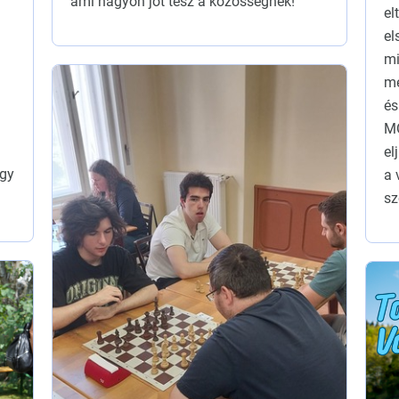
ami nagyon jót tesz a közösségnek!
el
el
mi
me
és
MO
el
ügy
a 
sz