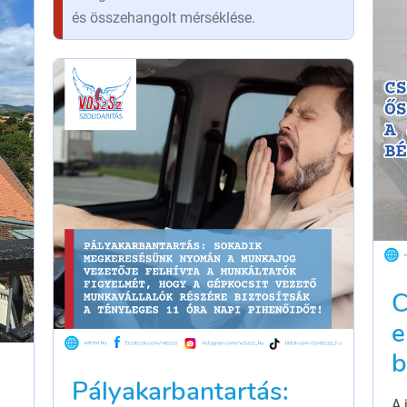
és összehangolt mérséklése.
C
e
b
Pályakarbantartás:
A 