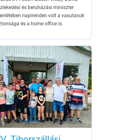
zlekedési és beruházási miniszter
lenlétében napirenden volt a vasutasok
ztonsága és a home office is.
V. Tiborszállási