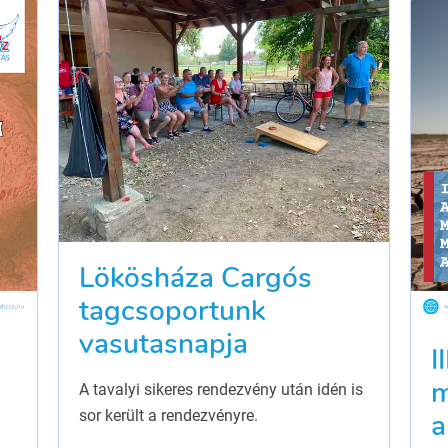
Lökösháza Cargós
tagcsoportunk
vasutasnapja
I
m
A tavalyi sikeres rendezvény után idén is
sor került a rendezvényre.
a