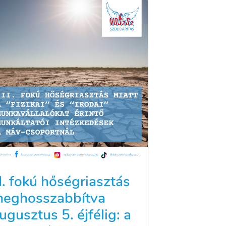
II. fokú hőségriasztás
eghosszabbítva
ugusztus 5. éjfélig: a