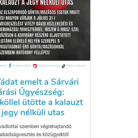
ádat emelt a Sárvári
árási Ügyészség:
köllel ütötte a kalauzt
 jegy nélküli utas
vádlottal szemben végrehajtandó
abadságvesztés és közügyektől