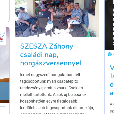
SZESZA Záhony
családi nap,
horgászversennyel
V
J
Ismét nagyszerű hangulatban telt
tagcsoportunk nyári csapatépítő
ö
rendezvénye, amit a zsurki Csoki-tó
a
mellett tartottunk. A sok új belépőnek
köszönhetően egyre fiatalosabb,
A 
lendületesebb tagcsoportunk dinamikája,
sz