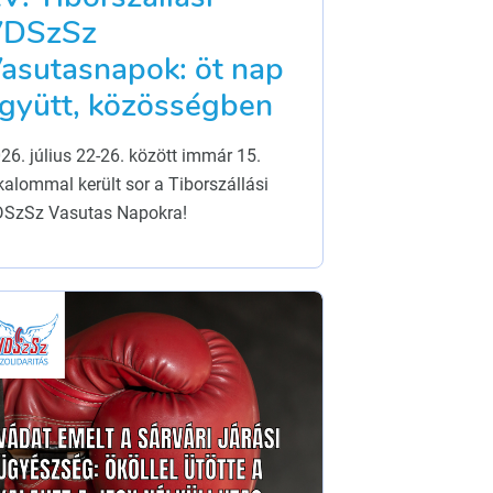
VDSzSz
asutasnapok: öt nap
gyütt, közösségben
26. július 22-26. között immár 15.
kalommal került sor a Tiborszállási
SzSz Vasutas Napokra!