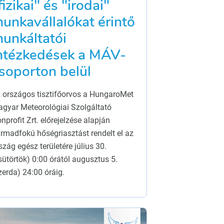
fizikai" és "irodai"
unkavállalókat érintő
unkáltatói
ntézkedések a MÁV-
soporton belül
 országos tisztifőorvos a HungaroMet
gyar Meteorológiai Szolgáltató
nprofit Zrt. előrejelzése alapján
rmadfokú hőségriasztást rendelt el az
szág egész területére július 30.
sütörtök) 0:00 órától augusztus 5.
zerda) 24:00 óráig.