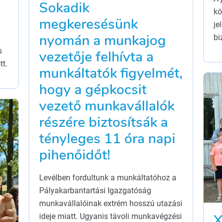
Sokadik
kö
megkeresésünk
je
nyomán a munkajog
bi
s
vezetője felhívta a
tt.
munkáltatók figyelmét,
hogy a gépkocsit
vezető munkavállalók
részére biztosítsák a
tényleges 11 óra napi
pihenőidőt!
Levélben fordultunk a munkáltatóhoz a
Pályakarbantartási Igazgatóság
munkavállalóinak extrém hosszú utazási
X
ideje miatt. Ugyanis távoli munkavégzési