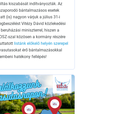
tiltás kiszabását indítványozták. Az
szaporodó bántalmazásos esetek
att (is) nagyon várjuk a július 31-i
gbeszélést Vitézy Dávid közlekedési
 beruházási miniszterrel, hiszen a
SZ-szal közösen a kormány részére
juttatott
listánk előkelő helyén szerepel
vasutasokat érő bántalmazásokkal
embeni hatékony fellépés!