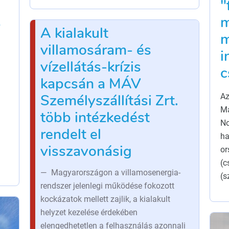
"
s
m
A kialakult
m
villamosáram- és
i
vízellátás-krízis
c
kapcsán a MÁV
Személyszállítási Zrt.
Az
Ma
több intézkedést
No
rendelt el
ha
visszavonásig
or
(c
Magyarországon a villamosenergia-
(s
rendszer jelenlegi működése fokozott
kockázatok mellett zajlik, a kialakult
helyzet kezelése érdekében
elengedhetetlen a felhasználás azonnali