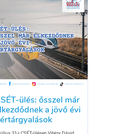
SÉT-ülés: ősszel már
lkezdődnek a jövő évi
értárgyalások
július 31-i CSÉT-ülésen Vitézy Dávid