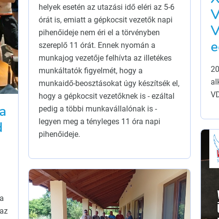
helyek esetén az utazási idő eléri az 5-6
órát is, emiatt a gépkocsit vezetők napi
V
pihenőideje nem éri el a törvényben
e
szereplő 11 órát. Ennek nyomán a
munkajog vezetője felhívta az illetékes
20
munkáltatók figyelmét, hogy a
al
munkaidő-beosztásokat úgy készítsék el,
VD
hogy a gépkocsit vezetőknek is - ezáltal
a
pedig a többi munkavállalónak is -
legyen meg a tényleges 11 óra napi
d
pihenőideje.
 a
 az