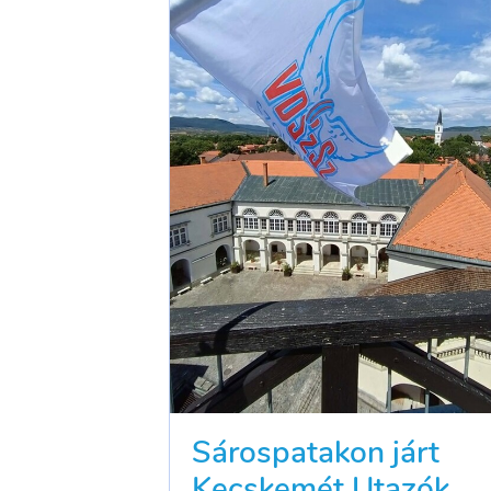
Sárospatakon járt
Kecskemét Utazók