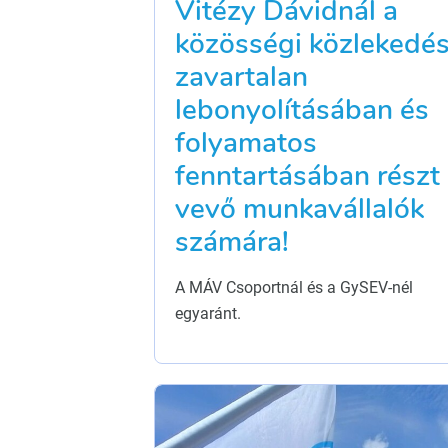
Vitézy Dávidnál a
közösségi közlekedé
zavartalan
lebonyolításában és
folyamatos
fenntartásában részt
vevő munkavállalók
számára!
A MÁV Csoportnál és a GySEV-nél
egyaránt.