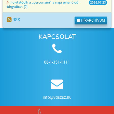
Folytatódik a „percunami” a napi pihenőidő
2026.07.23
tárgyában (?)
RSS
HÍRARCHÍVUM
KAPCSOLAT
06-1-351-1111
info@vdszsz.hu