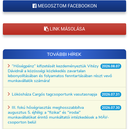
MEGOSZTOM FACEBOOKON
LINK MÁSOLÁSA
TOVÁBBI HÍREK
“Hőségpénz” kifizetését kezdeményeztük Vitézy
2026.08.07
Dávidnál a közösségi közlekedés zavartalan
lebonyolításában és folyamatos fenntartásában részt vevő
munkavállalók számára!
Lökösháza Cargós tagcsoportunk vasutasnapja
2026.07.31
III. fokú hőségriasztás meghosszabbítva
2026.07.30
augusztus 5. éjfélig: a "fizikai" és "irodai"
munkavállalókat érintő munkáltatói intézkedések a MÁV-
csoporton belül