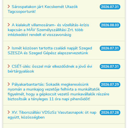
Sárospatakon járt Kecskemét Utazók
2026.07.31
Tagcsoportunk!
A kialakult villamosáram- és vízellátás-krízis
2026.08.03
kapcsán a MÁV Személyszállítási Zrt. több
intézkedést rendelt el visszavonásig
Ismét közösen tartotta családi napját Szeged
2026.07.31
SZESZA és Szeged Gépész alapszervezetünk
CSÉT-ülés: ősszel már elkezdődnek a jövő évi
2026.07.31
bértárgyalások
Pályakarbantartás: Sokadik megkeresésünk
2026.07.29
nyomán a munkajog vezetője felhívta a munkáltatók
figyelmét, hogy a gépkocsit vezető munkavállalók részére
biztosítsák a tényleges 11 óra napi pihenőidőt!
XV. Tiborszállási VDSzSz Vasutasnapok: öt nap
2026.07.28
együtt, közösségben