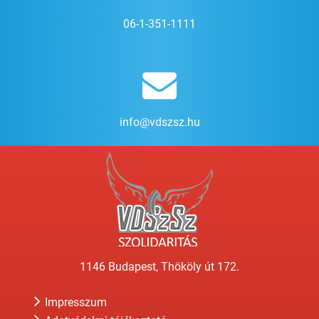
06-1-351-1111
info@vdszsz.hu
1146 Budapest, Thököly út 172.
Impresszum