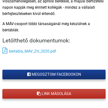
visszamenőlegesen, az áprilisi bérekkel, a májusi bérfizetési
napon kapják meg érintett kollégák - mindez a vállalati
bérfejlesztéseken kívül értendő.
A MÁV-csoport többi társaságánál még készülnek a
bértáblák.
Letölthető dokumentumok:
bertabla_MAV_Zrt_2020.pdf
MEGOSZTOM FACEBOOKON
LINK MÁSOLÁSA