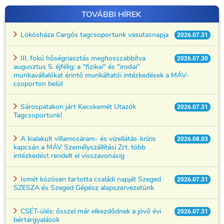
TOVÁBBI HÍREK
Lökösháza Cargós tagcsoportunk vasutasnapja
2026.07.31
III. fokú hőségriasztás meghosszabbítva
2026.07.30
augusztus 5. éjfélig: a "fizikai" és "irodai"
munkavállalókat érintő munkáltatói intézkedések a MÁV-
csoporton belül
Sárospatakon járt Kecskemét Utazók
2026.07.31
Tagcsoportunk!
A kialakult villamosáram- és vízellátás-krízis
2026.08.03
kapcsán a MÁV Személyszállítási Zrt. több
intézkedést rendelt el visszavonásig
Ismét közösen tartotta családi napját Szeged
2026.07.31
SZESZA és Szeged Gépész alapszervezetünk
CSÉT-ülés: ősszel már elkezdődnek a jövő évi
2026.07.31
bértárgyalások