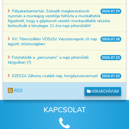
Pályakarbantartás: Sokadik megkeresésünk
2026.07.29
nyomán a munkajog vezetője felhívta a munkáltatók
figyelmét, hogy a gépkocsit vezető munkavállalók részére
biztosítsák a tényleges 11 óra napi pihenőidőt!
XV. Tiborszállási VDSzSz Vasutasnapok: öt nap
2026.07.28
együtt, közösségben
Folytatódik a „percunami” a napi pihenőidő
2026.07.23
tárgyában (?)
SZESZA Záhony családi nap, horgászversennyel
2026.07.23
RSS
HÍRARCHÍVUM
KAPCSOLAT