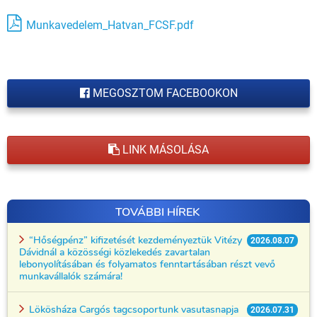
Munkavedelem_Hatvan_FCSF.pdf
MEGOSZTOM FACEBOOKON
LINK MÁSOLÁSA
TOVÁBBI HÍREK
“Hőségpénz” kifizetését kezdeményeztük Vitézy
2026.08.07
Dávidnál a közösségi közlekedés zavartalan
lebonyolításában és folyamatos fenntartásában részt vevő
munkavállalók számára!
Lökösháza Cargós tagcsoportunk vasutasnapja
2026.07.31