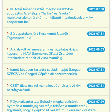
III. fokú hőségriasztás meghosszabbítva
2026.07.30
augusztus 5. éjfélig: a "fizikai" és "irodai"
munkavállalókat érintő munkáltatói intézkedések a MÁV-
csoporton belül
Sárospatakon járt Kecskemét Utazók
2026.07.31
Tagcsoportunk!
A kialakult villamosáram- és vízellátás-krízis
2026.08.03
kapcsán a MÁV Személyszállítási Zrt. több
intézkedést rendelt el visszavonásig
Ismét közösen tartotta családi napját Szeged
2026.07.31
SZESZA és Szeged Gépész alapszervezetünk
CSÉT-ülés: ősszel már elkezdődnek a jövő évi
2026.07.31
bértárgyalások
Pályakarbantartás: Sokadik megkeresésünk
2026.07.29
nyomán a munkajog vezetője felhívta a munkáltatók
figyelmét, hogy a gépkocsit vezető munkavállalók részére