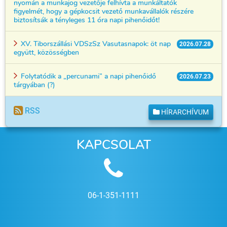
nyomán a munkajog vezetője felhívta a munkáltatók
figyelmét, hogy a gépkocsit vezető munkavállalók részére
biztosítsák a tényleges 11 óra napi pihenőidőt!
XV. Tiborszállási VDSzSz Vasutasnapok: öt nap
2026.07.28
együtt, közösségben
Folytatódik a „percunami” a napi pihenőidő
2026.07.23
tárgyában (?)
RSS
HÍRARCHÍVUM
KAPCSOLAT
06-1-351-1111