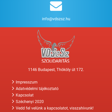
info@vdszsz.hu
1146 Budapest, Thököly út 172.
Impresszum
Adatvédelmi tájékoztató
Kapcsolat
Széchenyi 2020
Vedd fel velünk a kapcsolatot, visszahívunk!