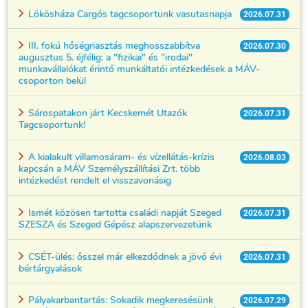
Lökösháza Cargós tagcsoportunk vasutasnapja
2026.07.31
III. fokú hőségriasztás meghosszabbítva
2026.07.30
augusztus 5. éjfélig: a "fizikai" és "irodai"
munkavállalókat érintő munkáltatói intézkedések a MÁV-
csoporton belül
Sárospatakon járt Kecskemét Utazók
2026.07.31
Tagcsoportunk!
A kialakult villamosáram- és vízellátás-krízis
2026.08.03
kapcsán a MÁV Személyszállítási Zrt. több
intézkedést rendelt el visszavonásig
Ismét közösen tartotta családi napját Szeged
2026.07.31
SZESZA és Szeged Gépész alapszervezetünk
CSÉT-ülés: ősszel már elkezdődnek a jövő évi
2026.07.31
bértárgyalások
Pályakarbantartás: Sokadik megkeresésünk
2026.07.29