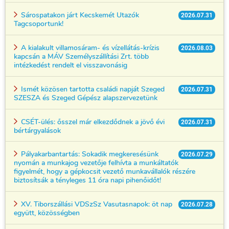
Sárospatakon járt Kecskemét Utazók
2026.07.31
Tagcsoportunk!
A kialakult villamosáram- és vízellátás-krízis
2026.08.03
kapcsán a MÁV Személyszállítási Zrt. több
intézkedést rendelt el visszavonásig
Ismét közösen tartotta családi napját Szeged
2026.07.31
SZESZA és Szeged Gépész alapszervezetünk
CSÉT-ülés: ősszel már elkezdődnek a jövő évi
2026.07.31
bértárgyalások
Pályakarbantartás: Sokadik megkeresésünk
2026.07.29
nyomán a munkajog vezetője felhívta a munkáltatók
figyelmét, hogy a gépkocsit vezető munkavállalók részére
biztosítsák a tényleges 11 óra napi pihenőidőt!
XV. Tiborszállási VDSzSz Vasutasnapok: öt nap
2026.07.28
együtt, közösségben