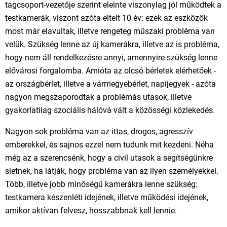
tagcsoport-vezetője szerint eleinte viszonylag jól működtek a
testkamerák, viszont azóta eltelt 10 év: ezek az eszközök
most már elavultak, illetve rengeteg műszaki probléma van
velük. Szükség lenne az új kamerákra, illetve az is probléma,
hogy nem áll rendelkezésre annyi, amennyire szükség lenne
elővárosi forgalomba. Amióta az olcsó bérletek elérhetőek -
az országbérlet, illetve a vármegyebérlet, napijegyek - azóta
nagyon megszaporodtak a problémás utasok, illetve
gyakorlatilag szociális hálóvá vált a közösségi közlekedés.
Nagyon sok probléma van az ittas, drogos, agresszív
emberekkel, és sajnos ezzel nem tudunk mit kezdeni. Néha
még az a szerencsénk, hogy a civil utasok a segítségünkre
sietnek, ha látják, hogy probléma van az ilyen személyekkel.
Több, illetve jobb minőségű kamerákra lenne szükség:
testkamera készenléti idejének, illetve működési idejének,
amikor aktívan felvesz, hosszabbnak kell lennie.