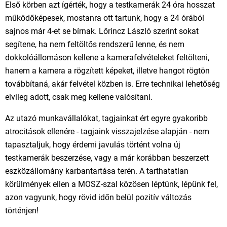
Első körben azt ígérték, hogy a testkamerák 24 óra hosszat
működőképesek, mostanra ott tartunk, hogy a 24 órából
sajnos már 4-et se bírnak. Lőrincz László szerint sokat
segítene, ha nem feltöltős rendszerű lenne, és nem
dokkolóállomáson kellene a kamerafelvételeket feltölteni,
hanem a kamera a rögzített képeket, illetve hangot rögtön
továbbítaná, akár felvétel közben is. Erre technikai lehetőség
elvileg adott, csak meg kellene valósítani.
Az utazó munkavállalókat, tagjainkat ért egyre gyakoribb
atrocitások ellenére - tagjaink visszajelzése alapján - nem
tapasztaljuk, hogy érdemi javulás történt volna új
testkamerák beszerzése, vagy a már korábban beszerzett
eszközállomány karbantartása terén. A tarthatatlan
körülmények ellen a MOSZ-szal közösen léptünk, lépünk fel,
azon vagyunk, hogy rövid időn belül pozitív változás
történjen!