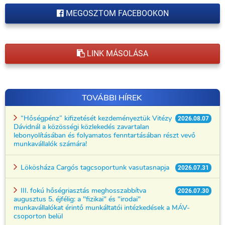
MEGOSZTOM FACEBOOKON
LINK MÁSOLÁSA
TOVÁBBI HÍREK
“Hőségpénz” kifizetését kezdeményeztük Vitézy
2026.08.07
Dávidnál a közösségi közlekedés zavartalan
lebonyolításában és folyamatos fenntartásában részt vevő
munkavállalók számára!
Lökösháza Cargós tagcsoportunk vasutasnapja
2026.07.31
III. fokú hőségriasztás meghosszabbítva
2026.07.30
augusztus 5. éjfélig: a "fizikai" és "irodai"
munkavállalókat érintő munkáltatói intézkedések a MÁV-
csoporton belül