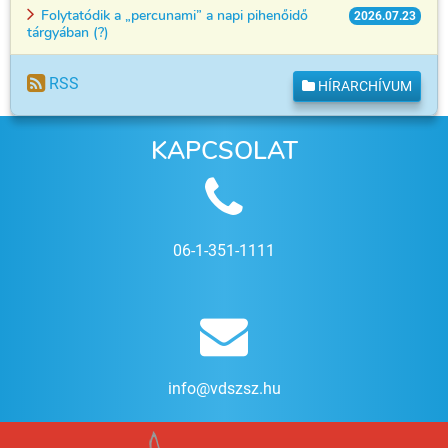
Folytatódik a „percunami” a napi pihenőidő
2026.07.23
tárgyában (?)
RSS
HÍRARCHÍVUM
KAPCSOLAT
06-1-351-1111
info@vdszsz.hu