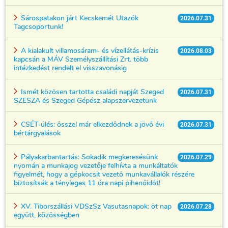
Sárospatakon járt Kecskemét Utazók
2026.07.31
Tagcsoportunk!
A kialakult villamosáram- és vízellátás-krízis
2026.08.03
kapcsán a MÁV Személyszállítási Zrt. több
intézkedést rendelt el visszavonásig
Ismét közösen tartotta családi napját Szeged
2026.07.31
SZESZA és Szeged Gépész alapszervezetünk
CSÉT-ülés: ősszel már elkezdődnek a jövő évi
2026.07.31
bértárgyalások
Pályakarbantartás: Sokadik megkeresésünk
2026.07.29
nyomán a munkajog vezetője felhívta a munkáltatók
figyelmét, hogy a gépkocsit vezető munkavállalók részére
biztosítsák a tényleges 11 óra napi pihenőidőt!
XV. Tiborszállási VDSzSz Vasutasnapok: öt nap
2026.07.28
együtt, közösségben