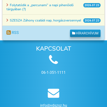
Folytatódik a „percunami” a napi pihenőidő
2026.07.23
tárgyában (?)
SZESZA Záhony családi nap, horgászversennyel
2026.07.23
RSS
HÍRARCHÍVUM
KAPCSOLAT
06-1-351-1111
info@vdszsz.hu