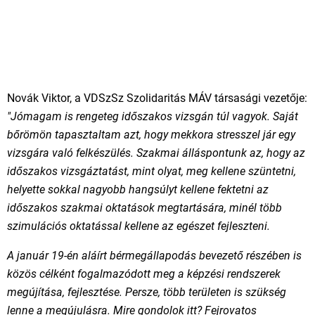
Novák Viktor, a VDSzSz Szolidaritás MÁV társasági vezetője:
"Jómagam is rengeteg időszakos vizsgán túl vagyok. Saját
bőrömön tapasztaltam azt, hogy mekkora stresszel jár egy
vizsgára való felkészülés. Szakmai álláspontunk az, hogy az
időszakos vizsgáztatást, mint olyat, meg kellene szüntetni,
helyette sokkal nagyobb hangsúlyt kellene fektetni az
időszakos szakmai oktatások megtartására, minél több
szimulációs oktatással kellene az egészet fejleszteni.
A január 19-én aláírt bérmegállapodás bevezető részében is
közös célként fogalmazódott meg a képzési rendszerek
megújítása, fejlesztése. Persze, több területen is szükség
lenne a megújulásra. Mire gondolok itt? Fejrovatos