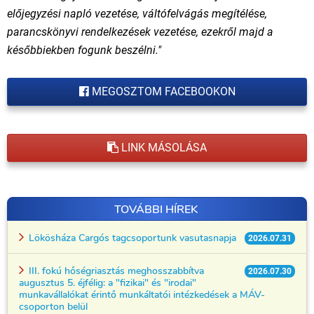
előjegyzési napló vezetése, váltófelvágás megítélése,
parancskönyvi rendelkezések vezetése, ezekről majd a
későbbiekben fogunk beszélni."
MEGOSZTOM FACEBOOKON
LINK MÁSOLÁSA
TOVÁBBI HÍREK
Lökösháza Cargós tagcsoportunk vasutasnapja
2026.07.31
III. fokú hőségriasztás meghosszabbítva
2026.07.30
augusztus 5. éjfélig: a "fizikai" és "irodai"
munkavállalókat érintő munkáltatói intézkedések a MÁV-
csoporton belül