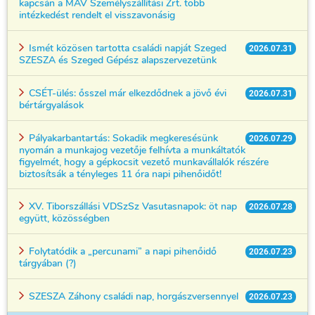
kapcsán a MÁV Személyszállítási Zrt. több
intézkedést rendelt el visszavonásig
Ismét közösen tartotta családi napját Szeged
2026.07.31
SZESZA és Szeged Gépész alapszervezetünk
CSÉT-ülés: ősszel már elkezdődnek a jövő évi
2026.07.31
bértárgyalások
Pályakarbantartás: Sokadik megkeresésünk
2026.07.29
nyomán a munkajog vezetője felhívta a munkáltatók
figyelmét, hogy a gépkocsit vezető munkavállalók részére
biztosítsák a tényleges 11 óra napi pihenőidőt!
XV. Tiborszállási VDSzSz Vasutasnapok: öt nap
2026.07.28
együtt, közösségben
Folytatódik a „percunami” a napi pihenőidő
2026.07.23
tárgyában (?)
SZESZA Záhony családi nap, horgászversennyel
2026.07.23