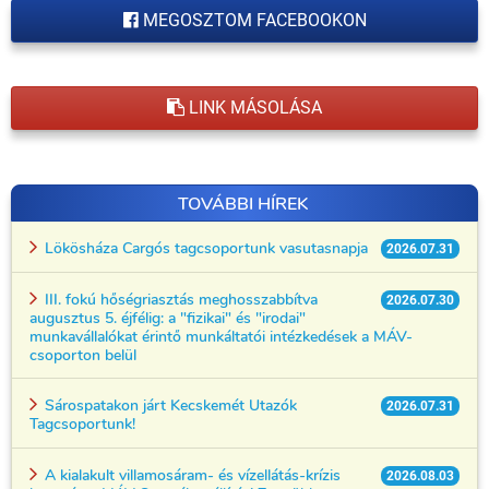
MEGOSZTOM FACEBOOKON
LINK MÁSOLÁSA
TOVÁBBI HÍREK
Lökösháza Cargós tagcsoportunk vasutasnapja
2026.07.31
III. fokú hőségriasztás meghosszabbítva
2026.07.30
augusztus 5. éjfélig: a "fizikai" és "irodai"
munkavállalókat érintő munkáltatói intézkedések a MÁV-
csoporton belül
Sárospatakon járt Kecskemét Utazók
2026.07.31
Tagcsoportunk!
A kialakult villamosáram- és vízellátás-krízis
2026.08.03