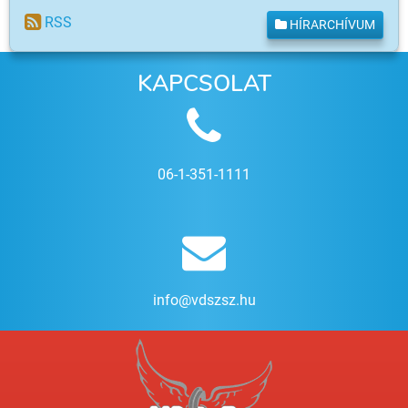
RSS
HÍRARCHÍVUM
KAPCSOLAT
06-1-351-1111
info@vdszsz.hu