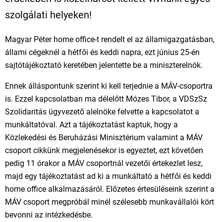
szolgálati helyeken!
Magyar Péter home office-t rendelt el az államigazgatásban,
állami cégeknél a hétfői és keddi napra, ezt június 25-én
sajtótájékoztató keretében jelentette be a miniszterelnök.
Ennek álláspontunk szerint ki kell terjednie a MÁV-csoportra
is. Ezzel kapcsolatban ma délelőtt Mózes Tibor, a VDSzSz
Szolidaritás ügyvezető alelnöke felvette a kapcsolatot a
munkáltatóval. Azt a tájékoztatást kaptuk, hogy a
Közlekedési és Beruházási Minisztérium valamint a MÁV
csoport cikkünk megjelenésekor is egyeztet, ezt követően
pedig 11 órakor a MÁV csoportnál vezetői értekezlet lesz,
majd egy tájékoztatást ad ki a munkáltató a hétfői és keddi
home office alkalmazásáról. Előzetes értesüléseink szerint a
MÁV csoport megpróbál minél szélesebb munkavállalói kört
bevonni az intézkedésbe.