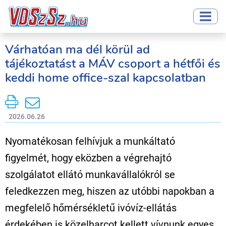
Várhatóan ma dél körül ad
tájékoztatást a MÁV csoport a hétfői és
keddi home office-szal kapcsolatban
2026.06.26
Nyomatékosan felhívjuk a munkáltató
figyelmét, hogy eközben a végrehajtó
szolgálatot ellátó munkavállalókról se
feledkezzen meg, hiszen az utóbbi napokban a
megfelelő hőmérsékletű ivóvíz-ellátás
érdekében is közelharcot kellett vívnunk egyes