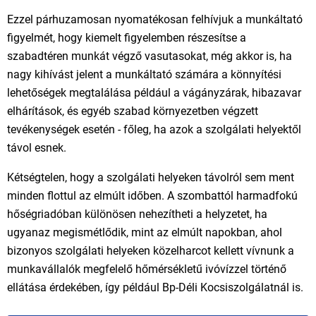
Ezzel párhuzamosan nyomatékosan felhívjuk a munkáltató
figyelmét, hogy kiemelt figyelemben részesítse a
szabadtéren munkát végző vasutasokat, még akkor is, ha
nagy kihívást jelent a munkáltató számára a könnyítési
lehetőségek megtalálása például a vágányzárak, hibazavar
elhárítások, és egyéb szabad környezetben végzett
tevékenységek esetén - főleg, ha azok a szolgálati helyektől
távol esnek.
Kétségtelen, hogy a szolgálati helyeken távolról sem ment
minden flottul az elmúlt időben. A szombattól harmadfokú
hőségriadóban különösen nehezítheti a helyzetet, ha
ugyanaz megismétlődik, mint az elmúlt napokban, ahol
bizonyos szolgálati helyeken közelharcot kellett vívnunk a
munkavállalók megfelelő hőmérsékletű ivóvízzel történő
ellátása érdekében, így például Bp-Déli Kocsiszolgálatnál is.