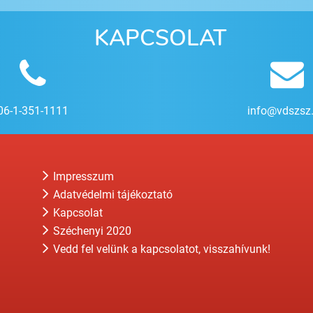
KAPCSOLAT
06-1-351-1111
info@vdszsz
Impresszum
Adatvédelmi tájékoztató
Kapcsolat
Széchenyi 2020
Vedd fel velünk a kapcsolatot, visszahívunk!