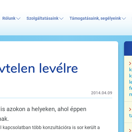
Rólunk
Szolgáltatásaink
Támogatásaink, segélyeink
telen levélre
k
k
l
f
2014.04.09
m
is azokon a helyeken, ahol éppen
t
nak.
 kapcsolatban több konzultációra is sor került a