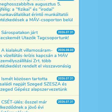
eghosszabbítva augusztus 5.
jfélig: a "fizikai" és "irodai"
unkavállalókat érintő munkáltatói
ntézkedések a MÁV-csoporton belül
Sárospatakon járt
2026.07.31
ecskemét Utazók Tagcsoportunk!
A kialakult villamosáram-
2026.08.03
s vízellátás-krízis kapcsán a MÁV
zemélyszállítási Zrt. több
ntézkedést rendelt el visszavonásig
Ismét közösen tartotta
2026.07.31
saládi napját Szeged SZESZA és
zeged Gépész alapszervezetünk
CSÉT-ülés: ősszel már
2026.07.31
lkezdődnek a jövő évi