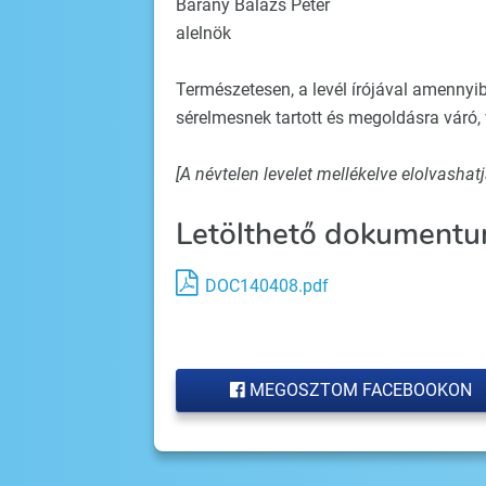
Bárány Balázs Péter
alelnök
Természetesen, a levél írójával amennyib
sérelmesnek tartott és megoldásra váró, 
[A névtelen levelet mellékelve elolvashatj
Letölthető dokumentu
DOC140408.pdf
MEGOSZTOM FACEBOOKON