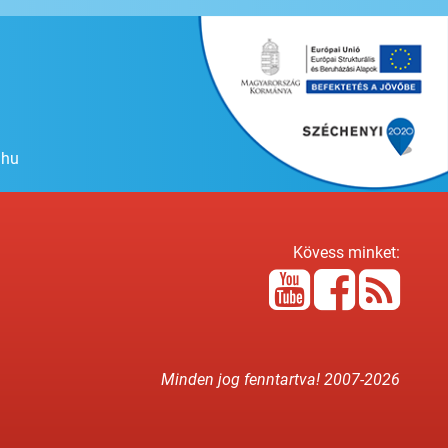
.hu
Kövess minket:
Minden jog fenntartva! 2007-
2026