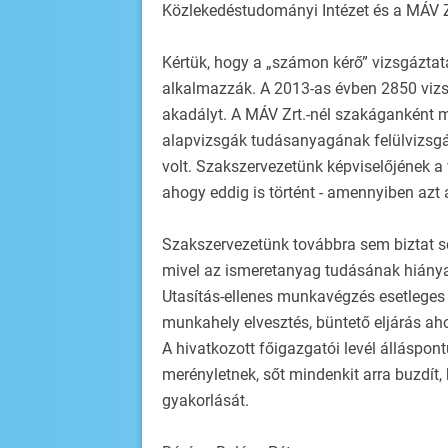
Közlekedéstudományi Intézet és a MÁV Zr
Kértük, hogy a „számon kérő” vizsgáztat
alkalmazzák. A 2013-as évben 2850 vizsg
akadályt. A MÁV Zrt.-nél szakáganként 
alapvizsgák tudásanyagának felülvizsgála
volt. Szakszervezetünk képviselőjének a 
ahogy eddig is történt - amennyiben azt 
Szakszervezetünk továbbra sem biztat sen
mivel az ismeretanyag tudásának hiány
Utasítás-ellenes munkavégzés esetleges 
munkahely elvesztés, büntető eljárás ah
A hivatkozott főigazgatói levél álláspont
merényletnek, sőt mindenkit arra buzdít
gyakorlását.