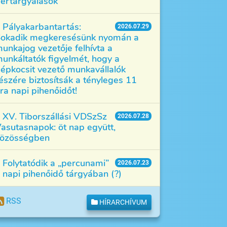
értárgyalások
Pályakarbantartás:
2026.07.29
okadik megkeresésünk nyomán a
unkajog vezetője felhívta a
unkáltatók figyelmét, hogy a
épkocsit vezető munkavállalók
észére biztosítsák a tényleges 11
ra napi pihenőidőt!
XV. Tiborszállási VDSzSz
2026.07.28
asutasnapok: öt nap együtt,
özösségben
Folytatódik a „percunami”
2026.07.23
 napi pihenőidő tárgyában (?)
RSS
HÍRARCHÍVUM