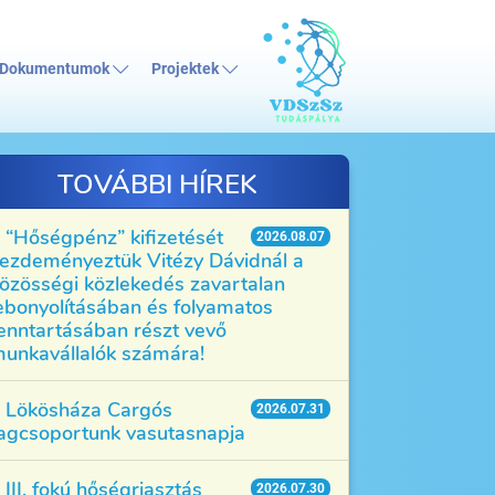
Dokumentumok
Projektek
TOVÁBBI HÍREK
“Hőségpénz” kifizetését
2026.08.07
ezdeményeztük Vitézy Dávidnál a
özösségi közlekedés zavartalan
ebonyolításában és folyamatos
enntartásában részt vevő
unkavállalók számára!
Lökösháza Cargós
2026.07.31
agcsoportunk vasutasnapja
III. fokú hőségriasztás
2026.07.30