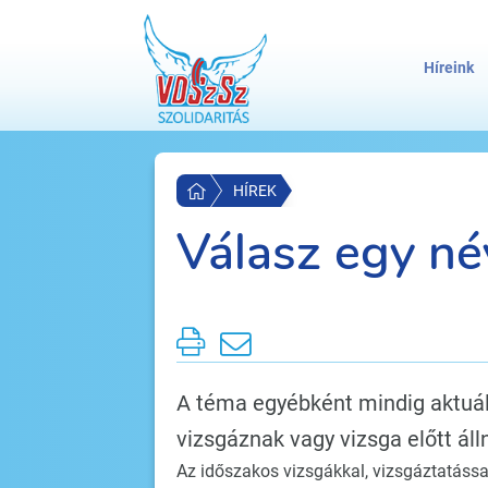
Híreink
HÍREK
Válasz egy név
A téma egyébként mindig aktuál
vizsgáznak vagy vizsga előtt áll
Az időszakos vizsgákkal, vizsgáztatással