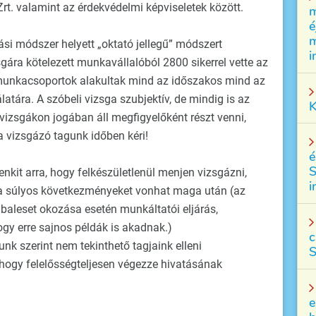
t. valamint az érdekvédelmi képviseletek között.
m
é
m
ási módszer helyett „oktató jellegű” módszert
i
ára kötelezett munkavállalóból 2800 sikerrel vette az
munkacsoportok alakultak mind az időszakos mind az
tára. A szóbeli vizsga szubjektív, de mindig is az
K
vizsgákon jogában áll megfigyelőként részt venni,
a vizsgázó tagunk időben kéri!
é
S
kit arra, hogy felkészületlenül menjen vizsgázni,
i
a súlyos következményeket vonhat maga után (az
baleset okozása esetén munkáltatói eljárás,
ogy erre sajnos példák is akadnak.)
c
unk szerint nem tekinthető tagjaink elleni
S
, hogy felelősségteljesen végezze hivatásának
e