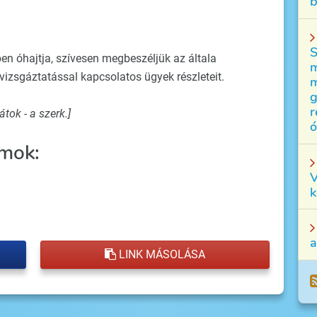
b
S
en óhajtja, szívesen megbeszéljük az általa
m
vizsgáztatással kapcsolatos ügyek részleteit.
m
g
r
átok - a szerk.]
ó
mok:
V
k
a
LINK MÁSOLÁSA