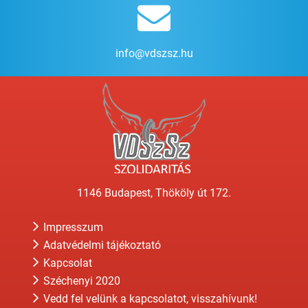
info@vdszsz.hu
1146 Budapest, Thököly út 172.
Impresszum
Adatvédelmi tájékoztató
Kapcsolat
Széchenyi 2020
Vedd fel velünk a kapcsolatot, visszahívunk!