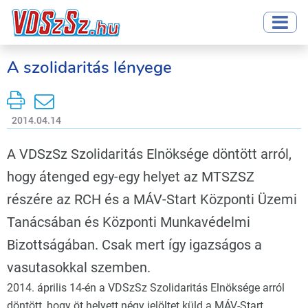
A szolidaritás lényege
2014.04.14
A VDSzSz Szolidaritás Elnöksége döntött arról,
hogy átenged egy-egy helyet az MTSZSZ
részére az RCH és a MÁV-Start Központi Üzemi
Tanácsában és Központi Munkavédelmi
Bizottságában. Csak mert így igazságos a
vasutasokkal szemben.
2014. április 14-én a VDSzSz Szolidaritás Elnöksége arról
döntött, hogy öt helyett négy jelöltet küld a MÁV-Start