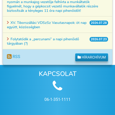
nyomán a munkajog vezetője felhívta a munkáltatók
figyelmét, hogy a gépkocsit vezető munkavállalók részére
biztosítsák a tényleges 11 óra napi pihenőidőt!
XV. Tiborszállási VDSzSz Vasutasnapok: öt nap
2026.07.28
együtt, közösségben
Folytatódik a „percunami” a napi pihenőidő
2026.07.23
tárgyában (?)
RSS
HÍRARCHÍVUM
KAPCSOLAT
06-1-351-1111