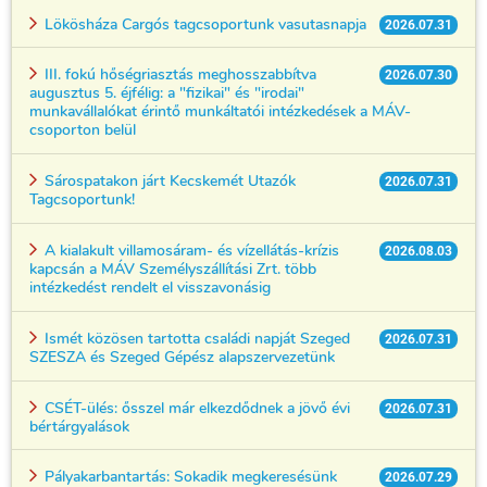
Lökösháza Cargós tagcsoportunk vasutasnapja
2026.07.31
III. fokú hőségriasztás meghosszabbítva
2026.07.30
augusztus 5. éjfélig: a "fizikai" és "irodai"
munkavállalókat érintő munkáltatói intézkedések a MÁV-
csoporton belül
Sárospatakon járt Kecskemét Utazók
2026.07.31
Tagcsoportunk!
A kialakult villamosáram- és vízellátás-krízis
2026.08.03
kapcsán a MÁV Személyszállítási Zrt. több
intézkedést rendelt el visszavonásig
Ismét közösen tartotta családi napját Szeged
2026.07.31
SZESZA és Szeged Gépész alapszervezetünk
CSÉT-ülés: ősszel már elkezdődnek a jövő évi
2026.07.31
bértárgyalások
Pályakarbantartás: Sokadik megkeresésünk
2026.07.29