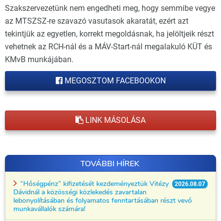
Szakszervezetünk nem engedheti meg, hogy semmibe vegye
az MTSZSZ-re szavazó vasutasok akaratát, ezért azt
tekintjük az egyetlen, korrekt megoldásnak, ha jelöltjeik részt
vehetnek az RCH-nál és a MÁV-Start-nál megalakuló KÜT és
KMvB munkájában.
MEGOSZTOM FACEBOOKON
LINK MÁSOLÁSA
TOVÁBBI HÍREK
“Hőségpénz” kifizetését kezdeményeztük Vitézy
2026.08.07
Dávidnál a közösségi közlekedés zavartalan
lebonyolításában és folyamatos fenntartásában részt vevő
munkavállalók számára!