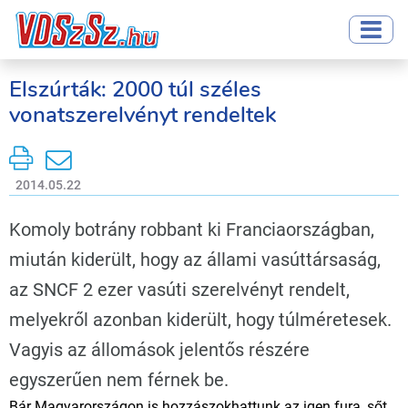
Elszúrták: 2000 túl széles
vonatszerelvényt rendeltek
2014.05.22
Komoly botrány robbant ki Franciaországban,
miután kiderült, hogy az állami vasúttársaság,
az SNCF 2 ezer vasúti szerelvényt rendelt,
melyekről azonban kiderült, hogy túlméretesek.
Vagyis az állomások jelentős részére
egyszerűen nem férnek be.
Bár Magyarországon is hozzászokhattunk az igen fura, sőt,