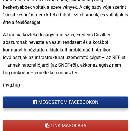
keskenyebbek voltak a szerelvények. A cég szóvivője szerint
"kicsit későn" ismerték fel a hibát, ezt elismerik, és vállalják is
érte a felelősséget.
A francia közlekedésügyi miniszter, Frederic Cuvillier
abszurdnak nevezte a vasúti rendszert és a korábbi
kormányt hibáztatta a kialakult problémáért. Amikor
leválasztják az infrastruktúrát üzemeltető céget – az RFF-et
– annak használójáról (az SNCF-ről), akkor az egész nem
fog működni – emelte ki a miniszter.
(hvg.hu)
MEGOSZTOM FACEBOOKON
LINK MÁSOLÁSA