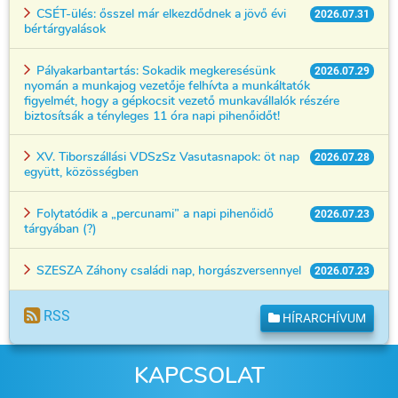
CSÉT-ülés: ősszel már elkezdődnek a jövő évi
2026.07.31
bértárgyalások
Pályakarbantartás: Sokadik megkeresésünk
2026.07.29
nyomán a munkajog vezetője felhívta a munkáltatók
figyelmét, hogy a gépkocsit vezető munkavállalók részére
biztosítsák a tényleges 11 óra napi pihenőidőt!
XV. Tiborszállási VDSzSz Vasutasnapok: öt nap
2026.07.28
együtt, közösségben
Folytatódik a „percunami” a napi pihenőidő
2026.07.23
tárgyában (?)
SZESZA Záhony családi nap, horgászversennyel
2026.07.23
RSS
HÍRARCHÍVUM
KAPCSOLAT