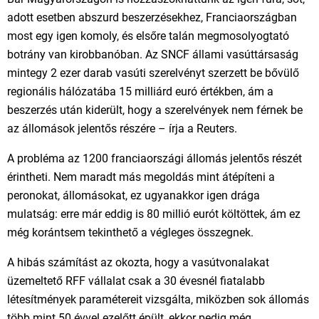
adott esetben abszurd beszerzésekhez, Franciaországban
most egy igen komoly, és elsőre talán megmosolyogtató
botrány van kirobbanóban. Az SNCF állami vasúttársaság
mintegy 2 ezer darab vasúti szerelvényt szerzett be bővülő
regionális hálózatába 15 milliárd euró értékben, ám a
beszerzés után kiderült, hogy a szerelvények nem férnek be
az állomások jelentős részére – írja a Reuters.
A probléma az 1200 franciaországi állomás jelentős részét
érintheti. Nem maradt más megoldás mint átépíteni a
peronokat, állomásokat, ez ugyanakkor igen drága
mulatság: erre már eddig is 80 millió eurót költöttek, ám ez
még korántsem tekinthető a végleges összegnek.
A hibás számítást az okozta, hogy a vasútvonalakat
üzemeltető RFF vállalat csak a 30 évesnél fiatalabb
létesítmények paramétereit vizsgálta, miközben sok állomás
több mint 50 évvel ezelőtt épült, ekkor pedig még