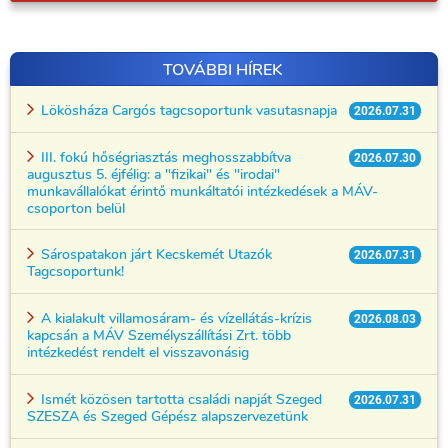
TOVÁBBI HÍREK
Lökösháza Cargós tagcsoportunk vasutasnapja
2026.07.31
III. fokú hőségriasztás meghosszabbítva
2026.07.30
augusztus 5. éjfélig: a "fizikai" és "irodai"
munkavállalókat érintő munkáltatói intézkedések a MÁV-
csoporton belül
Sárospatakon járt Kecskemét Utazók
2026.07.31
Tagcsoportunk!
A kialakult villamosáram- és vízellátás-krízis
2026.08.03
kapcsán a MÁV Személyszállítási Zrt. több
intézkedést rendelt el visszavonásig
Ismét közösen tartotta családi napját Szeged
2026.07.31
SZESZA és Szeged Gépész alapszervezetünk