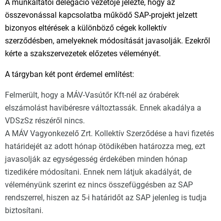
A munkáltatói delegáció vezetője jelezte, hogy az
összevonással kapcsolatba működő SAP-projekt jelzett
bizonyos eltérések a különböző cégek kollektív
szerződésben, amelyeknek módosítását javasolják. Ezekről
kérte a szakszervezetek előzetes véleményét.
A tárgyban két pont érdemel említést:
Felmerült, hogy a MÁV-Vasútőr Kft-nél az órabérek
elszámolást havibéresre változtassák. Ennek akadálya a
VDSzSz részéről nincs.
A MÁV Vagyonkezelő Zrt. Kollektív Szerződése a havi fizetés
határidejét az adott hónap ötödikében határozza meg, ezt
javasolják az egységesség érdekében minden hónap
tizedikére módosítani. Ennek nem látjuk akadályát, de
véleményünk szerint ez nincs összefüggésben az SAP
rendszerrel, hiszen az 5-i határidőt az SAP jelenleg is tudja
biztosítani.