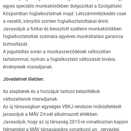
egyes speciális munkakörökben dolgozókat a Szolgáltató
Központban foglalkoztatnak majd. Létszámintézkedés csak
a vezetői, irányítói szinten foglalkoztatottakat érinti.
Javasoljuk a fizikai és beosztott szellemi munkakörökben
foglalkoztatottak számára egyéves munkáltatási garancia
biztosítását.
A jogutódlás során a munkaszerződések változatlan
tartalommal, nyilván a foglalkoztató változását kivéve,
érvényesek maradjanak.
Jövedelmet illetően:
Az alapbérek és a hozzájuk tartozó bérpótlékok
változatlanok maradjanak.
Az új társaságban egységes VBKJ rendszer működtetését
javasoljuk a MÁV Zrt-nél alkalmazott értékben.
Javasoljuk, hogy az új társaság 2015-re vonatkozóan kapjon
felmentést a MÁV társaságokra vonatkozó un. „tervezési