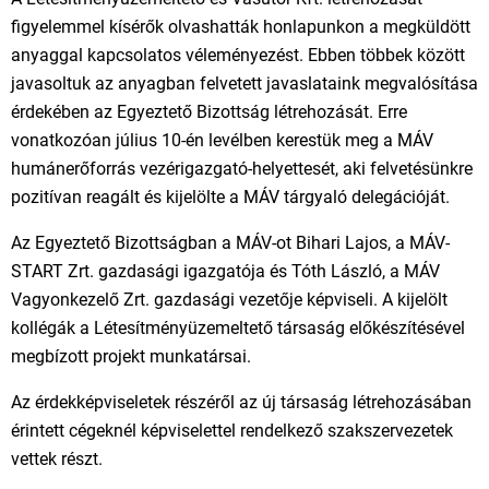
figyelemmel kísérők olvashatták honlapunkon a megküldött
anyaggal kapcsolatos véleményezést. Ebben többek között
javasoltuk az anyagban felvetett javaslataink megvalósítása
érdekében az Egyeztető Bizottság létrehozását. Erre
vonatkozóan július 10-én levélben kerestük meg a MÁV
humánerőforrás vezérigazgató-helyettesét, aki felvetésünkre
pozitívan reagált és kijelölte a MÁV tárgyaló delegációját.
Az Egyeztető Bizottságban a MÁV-ot Bihari Lajos, a MÁV-
START Zrt. gazdasági igazgatója és Tóth László, a MÁV
Vagyonkezelő Zrt. gazdasági vezetője képviseli. A kijelölt
kollégák a Létesítményüzemeltető társaság előkészítésével
megbízott projekt munkatársai.
Az érdekképviseletek részéről az új társaság létrehozásában
érintett cégeknél képviselettel rendelkező szakszervezetek
vettek részt.