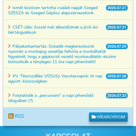
Ismét közösen tartotta családi napját Szeged
2026.07.31
SZESZA és Szeged Gépész alapszervezetünk
CSÉT-ülés: ősszel már elkezdődnek a jövő évi
2026.07.31
bértárgyalások
Pályakarbantartás: Sokadik megkeresésünk
2026.07.29
nyomán a munkajog vezetője felhívta a munkáltatók
figyelmét, hogy a gépkocsit vezető munkavállalók részére
biztosítsák a tényleges 11 óra napi pihenőidőt!
XV. Tiborszállási VDSzSz Vasutasnapok: öt nap
2026.07.28
együtt, közösségben
Folytatódik a „percunami” a napi pihenőidő
2026.07.23
tárgyában (?)
RSS
HÍRARCHÍVUM