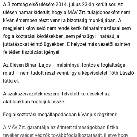
A Bizottság első ülésére 2014. július 23-án került sor. Az
ülésen hamar kiderült, hogy a MÁV Zrt. tulajdonosként nem
kíván érdemben részt venni a bizottság munkájában. A
megjelent képviselő nem rendelkezik felhatalmazással sem
foglalkoztatási kérdésekben, sem pénzügyi hatású, a
juttatásokat érintő ügyekben. E helyzet más vezetői szinten
feltétlen tisztázást igényel.
Az ülésen Bihari Lajos – másirányú, fontos elfoglaltsága
miatt – nem tudott részt venni, így a képviseletet Tóth László
látta el.
A szakszervezetek részéről felvetett kérdéseket az
alábbiakban foglaljuk össze:
Foglalkoztatási megállapodásban kívánjuk rögzíteni:
A MÁV Zrt. garantálja az érintett társaságokban fizikai
tevékenységet végzők továbbfoglalkoztatását, illetve hogy