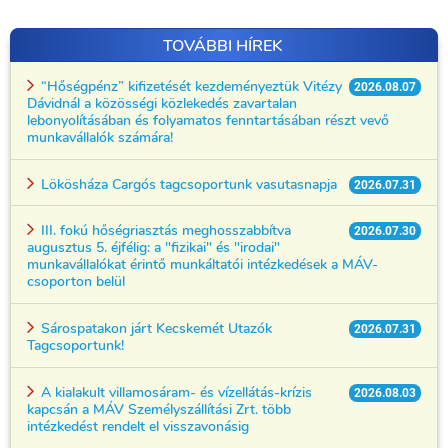
TOVÁBBI HÍREK
“Hőségpénz” kifizetését kezdeményeztük Vitézy
2026.08.07
Dávidnál a közösségi közlekedés zavartalan
lebonyolításában és folyamatos fenntartásában részt vevő
munkavállalók számára!
Lökösháza Cargós tagcsoportunk vasutasnapja
2026.07.31
III. fokú hőségriasztás meghosszabbítva
2026.07.30
augusztus 5. éjfélig: a "fizikai" és "irodai"
munkavállalókat érintő munkáltatói intézkedések a MÁV-
csoporton belül
Sárospatakon járt Kecskemét Utazók
2026.07.31
Tagcsoportunk!
A kialakult villamosáram- és vízellátás-krízis
2026.08.03
kapcsán a MÁV Személyszállítási Zrt. több
intézkedést rendelt el visszavonásig