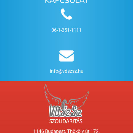
KAPCSOLAT
06-1-351-1111
info@vdszsz.hu
1146 Budapest, Thököly út 172.