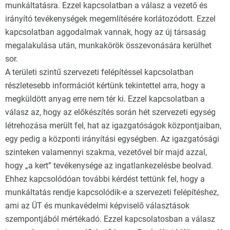
munkáltatásra. Ezzel kapcsolatban a válasz a vezető és
irányító tevékenységek megemlítésére korlátozódott. Ezzel
kapcsolatban aggodalmak vannak, hogy az új társaság
megalakulása után, munkakörök összevonására kerülhet
sor.
A területi szintű szervezeti felépítéssel kapcsolatban
részletesebb információt kértünk tekintettel arra, hogy a
megküldött anyag erre nem tér ki. Ezzel kapcsolatban a
válasz az, hogy az előkészítés során hét szervezeti egység
létrehozása merült fel, hat az igazgatóságok központjaiban,
egy pedig a központi irányítási egységben. Az igazgatósági
szinteken valamennyi szakma, vezetővel bír majd azzal,
hogy „a kert” tevékenysége az ingatlankezelésbe beolvad.
Ehhez kapcsolódóan további kérdést tettünk fel, hogy a
munkáltatás rendje kapcsolódik-e a szervezeti felépítéshez,
ami az ÜT és munkavédelmi képviselő választások
szempontjából mértékadó. Ezzel kapcsolatosban a válasz