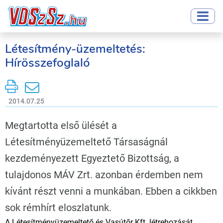
Létesítmény-üzemeltetés:
Hírösszefoglaló
2014.07.25
Megtartotta első ülését a
Létesítményüzemeltető Társaságnál
kezdeményezett Egyeztető Bizottság, a
tulajdonos MÁV Zrt. azonban érdemben nem
kívánt részt venni a munkában. Ebben a cikkben
sok rémhírt eloszlatunk.
A Létesítményüzemeltető és Vasútőr Kft. létrehozását