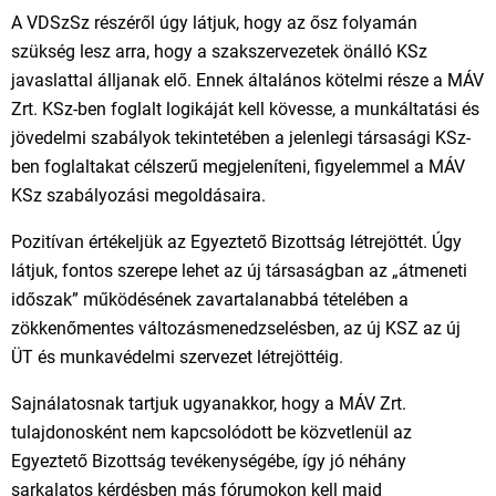
A VDSzSz részéről úgy látjuk, hogy az ősz folyamán
szükség lesz arra, hogy a szakszervezetek önálló KSz
javaslattal álljanak elő. Ennek általános kötelmi része a MÁV
Zrt. KSz-ben foglalt logikáját kell kövesse, a munkáltatási és
jövedelmi szabályok tekintetében a jelenlegi társasági KSz-
ben foglaltakat célszerű megjeleníteni, figyelemmel a MÁV
KSz szabályozási megoldásaira.
Pozitívan értékeljük az Egyeztető Bizottság létrejöttét. Úgy
látjuk, fontos szerepe lehet az új társaságban az „átmeneti
időszak” működésének zavartalanabbá tételében a
zökkenőmentes változásmenedzselésben, az új KSZ az új
ÜT és munkavédelmi szervezet létrejöttéig.
Sajnálatosnak tartjuk ugyanakkor, hogy a MÁV Zrt.
tulajdonosként nem kapcsolódott be közvetlenül az
Egyeztető Bizottság tevékenységébe, így jó néhány
sarkalatos kérdésben más fórumokon kell majd