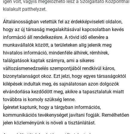
igen volt, vagyis megelőzhető lesz a Szolgáltató Központnál
kialakult patthelyzet.
Általánosságban vetettük fel az érdekképviseleti oldalon,
hogy az új társaság megalakításával kapcsolatban kevés
információ áll rendelkezésre. A rövid idő ellenére a
munkavállalók között, a területeken alig jelenik meg
hivatalos információ, mindenféle álhírek, rémhírek,
találgatások kaptak szárnyra, ami a sikeres
változásmenedzselés szempontjából rendkívül káros,
bizonytalanságot okoz. Ezt jelzi, hogy egyes társaságoktól
kilépések indultak meg, és sajnálatosan azon dolgozók
elvándorlása kezdődött meg, akikre a tapasztalatuk miatt
továbbra is komoly szükség lenne.
Ígéretet kaptunk, hogy a tárgyban információs,
kommunikációs tevékenységet javítani fogják. Remélhetően
jelen közleményünk is növeli a tisztánlátást.