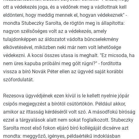
ott a védekezés joga, és a védőnek meg a vádlottnak kell
eldönteni, hogy meddig mennek el, hogyan védekeznek" -
mondta Stubeczky Sarolta, de rögtön meg is állapította:
nagyon szélsőséges volt az a védekezés, amely
tulajdonképpen az áldozatot vádolta bűncselekmény
elkövetésével, miközben neki már nem volt lehetősége
védekezni. A kocsi összes utasa is meghalt. "Ez micsoda, ha
nem üres kapuba próbálni meg gólt rúgni?" - fordította
vissza a bíró Novák Péter ellen az ügyvéd saját korábbi
szófordulatát.
Rezesova ügyvédjének ezen kívül is le kellett nyelnie jópár
csípős megjegyzést a bírótól csütörtökön. Például akkor,
amikor az ittasság kérdéséről volt szó. A másodfokú bíróság
ezzel a tárgyalások alatt nem sokat foglalkozott. Stubeczky
Sarolta most első fokon eljáró bíró kollégáját dicsérve azt
mondta: meggyőző, igényes, példaértékű indoklásban