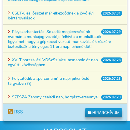
CSÉT-ülés: ősszel már elkezdődnek a jövő évi
2026.07.31
bértárgyalások
Pályakarbantartás: Sokadik megkeresésünk
2026.07.29
nyomán a munkajog vezetője felhívta a munkáltatók
figyelmét, hogy a gépkocsit vezető munkavállalók részére
biztosítsák a tényleges 11 óra napi pihenőidőt!
XV. Tiborszállási VDSzSz Vasutasnapok: öt nap
2026.07.28
együtt, közösségben
Folytatódik a „percunami” a napi pihenőidő
2026.07.23
tárgyában (?)
SZESZA Záhony családi nap, horgászversennyel
2026.07.23
RSS
HÍRARCHÍVUM