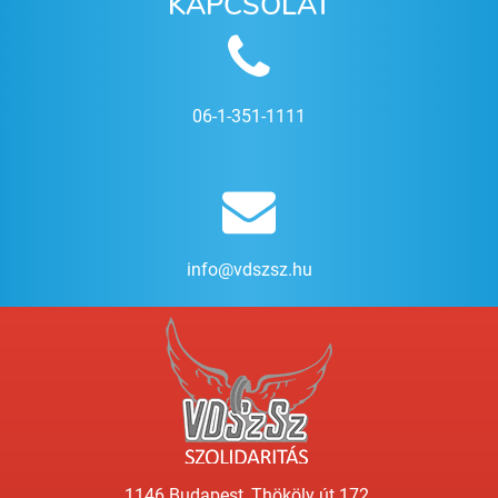
KAPCSOLAT
06-1-351-1111
info@vdszsz.hu
1146 Budapest, Thököly út 172.