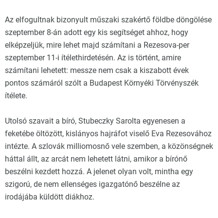
Az elfogultnak bizonyult műszaki szakértő földbe döngölése
szeptember 8-án adott egy kis segítséget ahhoz, hogy
elképzeljük, mire lehet majd számítani a Rezesova-per
szeptember 11-i ítélethirdetésén. Az is történt, amire
számítani lehetett: messze nem csak a kiszabott évek
pontos számáról szólt a Budapest Környéki Törvényszék
ítélete.
Utolsó szavait a bíró, Stubeczky Sarolta egyenesen a
feketébe öltözött, kislányos hajráfot viselő Eva Rezesovához
intézte. A szlovák milliomosnő vele szemben, a közönségnek
háttal állt, az arcát nem lehetett látni, amikor a bírónő
beszélni kezdett hozzá. A jelenet olyan volt, mintha egy
szigorú, de nem ellenséges igazgatónő beszélne az
irodájába küldött diákhoz.