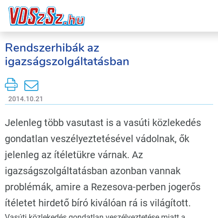
Rendszerhibák az
igazságszolgáltatásban
2014.10.21
Jelenleg több vasutast is a vasúti közlekedés
gondatlan veszélyeztetésével vádolnak, ők
jelenleg az ítéletükre várnak. Az
igazságszolgáltatásban azonban vannak
problémák, amire a Rezesova-perben jogerős
ítéletet hirdető bíró kiválóan rá is világított.
Vasúti közlekedés gondatlan veszélyeztetése miatt a