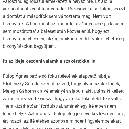
valószínűleg rosszul emlékezett a helyszínre. Ez alól a
vádpont alól végül felmentették Rezesovát első fokon, és ezt
a döntést a másodfok sem változtatta meg. Nem volt
bizonyíték. A bíró most azt mondta: az "ügyészség a kisujját
sem mozdította" a baleset után közvetlenül, hogy ezt
bizonyítani lehessen, akkor, amikor még lett volna lehetőség
bizonyítékokat begyűjteni.
Itt az ideje kezdeni valamit a szakértőkkel is
Fülöp Ágnes bíró első fokú ítéletének alapvető hibája
Stubeczky Sarolta szerint az volt, hogy olyan szakértőnek,
Melegh Gábornak a véleményén alapult, akit utána ki kellett
zárni. Erre vezette vissza, hogy az első fokú ítélet tele volt a
"nem kizárhatóan" fordulattal, aminek egy ítéletben nem
lenne helye. Azt mondta: Fülöp elég jó nevű közlekedési bíró,
ért hozzá, az ítéletében azonban mindent figyelembe akart
venni, így Melegh szakvéleményét is, amely alapján