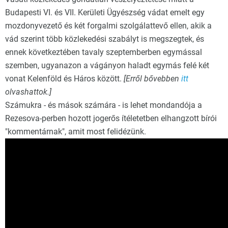
Budapesti VI. és VII. Kerületi Ügyészség vádat emelt egy
mozdonyvezető és két forgalmi szolgálattevő ellen, akik a
vád szerint több közlekedési szabályt is megszegtek, és
ennek következtében tavaly szeptemberben egymással
szemben, ugyanazon a vágányon haladt egymás felé két
vonat Kelenföld és Háros között.
[Erről bővebben
itt
olvashattok.]
Számukra - és mások számára - is lehet mondandója a
Rezesova-perben hozott jogerős ítéletetben elhangzott bírói
"kommentárnak", amit most felidézünk.