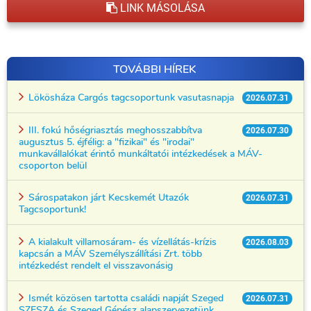
LINK MÁSOLÁSA
TOVÁBBI HÍREK
Lökösháza Cargós tagcsoportunk vasutasnapja
2026.07.31
III. fokú hőségriasztás meghosszabbítva
2026.07.30
augusztus 5. éjfélig: a "fizikai" és "irodai"
munkavállalókat érintő munkáltatói intézkedések a MÁV-
csoporton belül
Sárospatakon járt Kecskemét Utazók
2026.07.31
Tagcsoportunk!
A kialakult villamosáram- és vízellátás-krízis
2026.08.03
kapcsán a MÁV Személyszállítási Zrt. több
intézkedést rendelt el visszavonásig
Ismét közösen tartotta családi napját Szeged
2026.07.31
SZESZA és Szeged Gépész alapszervezetünk