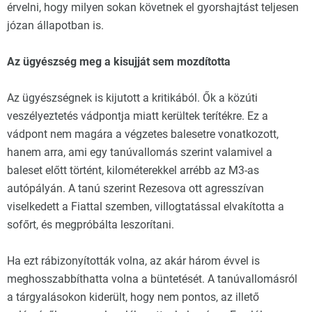
érvelni, hogy milyen sokan követnek el gyorshajtást teljesen
józan állapotban is.
Az ügyészség meg a kisujját sem mozdította
Az ügyészségnek is kijutott a kritikából. Ők a közúti
veszélyeztetés vádpontja miatt kerültek terítékre. Ez a
vádpont nem magára a végzetes balesetre vonatkozott,
hanem arra, ami egy tanúvallomás szerint valamivel a
baleset előtt történt, kilométerekkel arrébb az M3-as
autópályán. A tanú szerint Rezesova ott agresszívan
viselkedett a Fiattal szemben, villogtatással elvakította a
sofőrt, és megpróbálta leszorítani.
Ha ezt rábizonyították volna, az akár három évvel is
meghosszabbíthatta volna a büntetését. A tanúvallomásról
a tárgyalásokon kiderült, hogy nem pontos, az illető