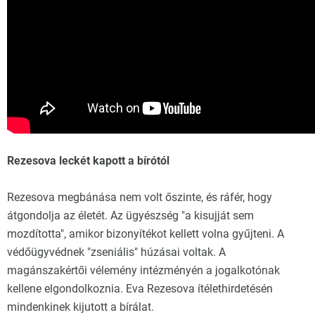
Rezesova leckét kapott a bírótól
Rezesova megbánása nem volt őszinte, és ráfér, hogy
átgondolja az életét. Az ügyészség "a kisujját sem
mozdította", amikor bizonyítékot kellett volna gyűjteni. A
védőügyvédnek "zseniális" húzásai voltak. A
magánszakértői vélemény intézményén a jogalkotónak
kellene elgondolkoznia. Eva Rezesova ítélethirdetésén
mindenkinek kijutott a bírálat.