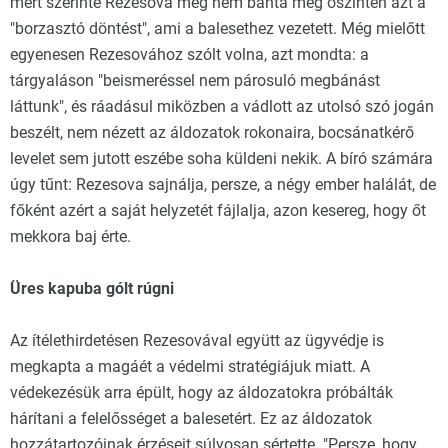
mert szerinte Rezesova még nem bánta meg őszintén azt a
"borzasztó döntést", ami a balesethez vezetett. Még mielőtt
egyenesen Rezesovához szólt volna, azt mondta: a
tárgyaláson "beismeréssel nem párosuló megbánást
láttunk", és ráadásul miközben a vádlott az utolsó szó jogán
beszélt, nem nézett az áldozatok rokonaira, bocsánatkérő
levelet sem jutott eszébe soha küldeni nekik. A bíró számára
úgy tűnt: Rezesova sajnálja, persze, a négy ember halálát, de
főként azért a saját helyzetét fájlalja, azon kesereg, hogy őt
mekkora baj érte.
Üres kapuba gólt rúgni
Az ítélethirdetésen Rezesovával együtt az ügyvédje is
megkapta a magáét a védelmi stratégiájuk miatt. A
védekezésük arra épült, hogy az áldozatokra próbálták
hárítani a felelősséget a balesetért. Ez az áldozatok
hozzátartozóinak érzéseit súlyosan sértette. "Persze, hogy