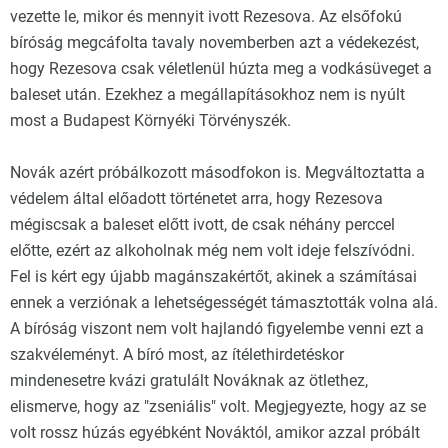
vezette le, mikor és mennyit ivott Rezesova. Az elsőfokú
bíróság megcáfolta tavaly novemberben azt a védekezést,
hogy Rezesova csak véletlenül húzta meg a vodkásüveget a
baleset után. Ezekhez a megállapításokhoz nem is nyúlt
most a Budapest Környéki Törvényszék.
Novák azért próbálkozott másodfokon is. Megváltoztatta a
védelem által előadott történetet arra, hogy Rezesova
mégiscsak a baleset előtt ivott, de csak néhány perccel
előtte, ezért az alkoholnak még nem volt ideje felszívódni.
Fel is kért egy újabb magánszakértőt, akinek a számításai
ennek a verziónak a lehetségességét támasztották volna alá.
A bíróság viszont nem volt hajlandó figyelembe venni ezt a
szakvéleményt. A bíró most, az ítélethirdetéskor
mindenesetre kvázi gratulált Nováknak az ötlethez,
elismerve, hogy az "zseniális" volt. Megjegyezte, hogy az se
volt rossz húzás egyébként Nováktól, amikor azzal próbált