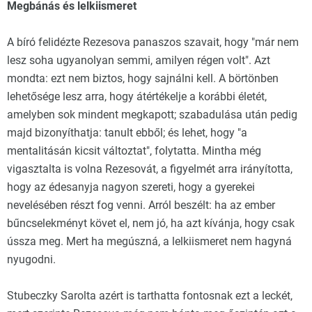
Megbánás és lelkiismeret
A bíró felidézte Rezesova panaszos szavait, hogy "már nem
lesz soha ugyanolyan semmi, amilyen régen volt". Azt
mondta: ezt nem biztos, hogy sajnálni kell. A börtönben
lehetősége lesz arra, hogy átértékelje a korábbi életét,
amelyben sok mindent megkapott; szabadulása után pedig
majd bizonyíthatja: tanult ebből; és lehet, hogy "a
mentalitásán kicsit változtat", folytatta. Mintha még
vigasztalta is volna Rezesovát, a figyelmét arra irányította,
hogy az édesanyja nagyon szereti, hogy a gyerekei
nevelésében részt fog venni. Arról beszélt: ha az ember
bűncselekményt követ el, nem jó, ha azt kívánja, hogy csak
ússza meg. Mert ha megúszná, a lelkiismeret nem hagyná
nyugodni.
Stubeczky Sarolta azért is tarthatta fontosnak ezt a leckét,