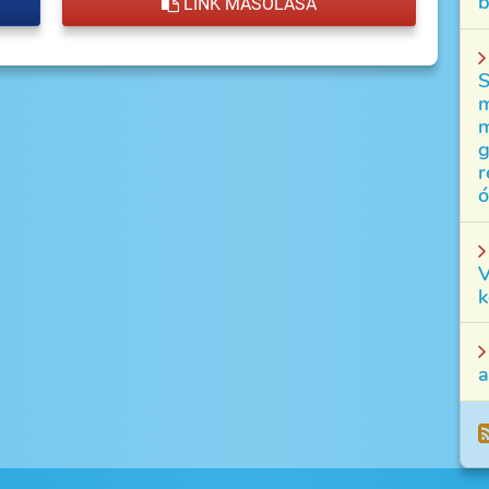
b
LINK MÁSOLÁSA
S
m
m
g
r
ó
V
k
a