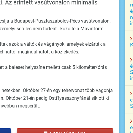
. Az érintett vasútvonalon minimális
m
é
m
ocsija a Budapest-Pusztaszabolcs-Pécs vasútvonalon,
i
emélyi sérülés nem történt - közölte a Mávinform.
K
ltak azok a váltók és vágányok, amelyek elzárták a
fél hattól megindulhatott a közlekedés.
é
rt a baleset helyszíne mellett csak 5 kilométer/órás
S
i
lt hetekben. Október 27-én egy tehervonat több vagonja
n. Október 21-én pedig Ostffyasszonyfánál siklott ki
c
S
nnyebben megsérült.
e