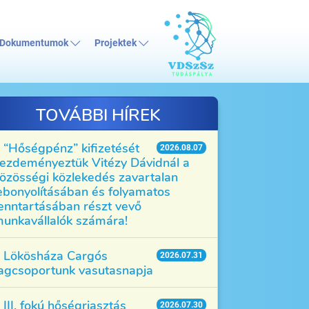
Dokumentumok
Projektek
TOVÁBBI HÍREK
“Hőségpénz” kifizetését
2026.08.07
ezdeményeztük Vitézy Dávidnál a
özösségi közlekedés zavartalan
ebonyolításában és folyamatos
enntartásában részt vevő
unkavállalók számára!
Lökösháza Cargós
2026.07.31
agcsoportunk vasutasnapja
III. fokú hőségriasztás
2026.07.30