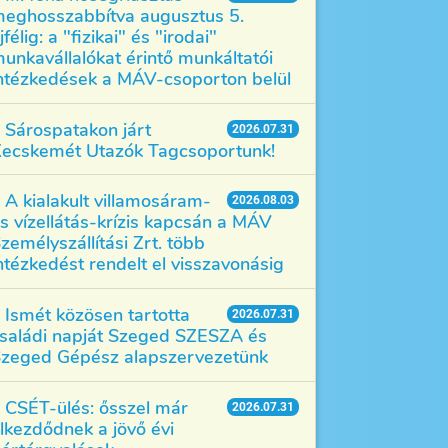
eghosszabbítva augusztus 5.
jfélig: a "fizikai" és "irodai"
unkavállalókat érintő munkáltatói
ntézkedések a MÁV-csoporton belül
Sárospatakon járt
2026.07.31
ecskemét Utazók Tagcsoportunk!
A kialakult villamosáram-
2026.08.03
s vízellátás-krízis kapcsán a MÁV
zemélyszállítási Zrt. több
ntézkedést rendelt el visszavonásig
Ismét közösen tartotta
2026.07.31
saládi napját Szeged SZESZA és
zeged Gépész alapszervezetünk
CSÉT-ülés: ősszel már
2026.07.31
lkezdődnek a jövő évi