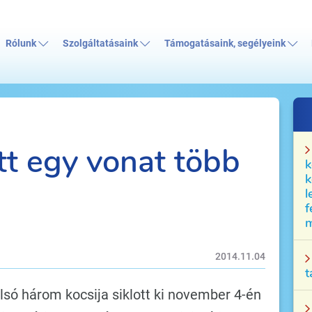
Rólunk
Szolgáltatásaink
Támogatásaink, segélyeink
tt egy vonat több
k
k
l
f
m
2014.11.04
t
só három kocsija siklott ki november 4-én