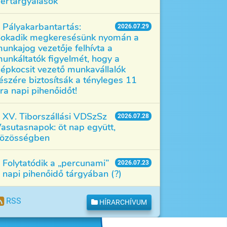
értárgyalások
Pályakarbantartás:
2026.07.29
okadik megkeresésünk nyomán a
unkajog vezetője felhívta a
unkáltatók figyelmét, hogy a
épkocsit vezető munkavállalók
észére biztosítsák a tényleges 11
ra napi pihenőidőt!
XV. Tiborszállási VDSzSz
2026.07.28
asutasnapok: öt nap együtt,
özösségben
Folytatódik a „percunami”
2026.07.23
 napi pihenőidő tárgyában (?)
RSS
HÍRARCHÍVUM