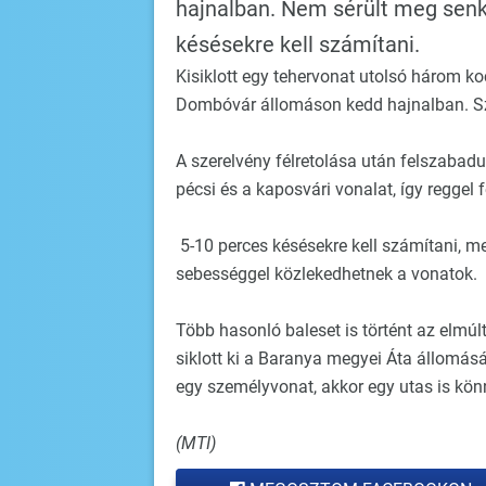
hajnalban. Nem sérült meg senki
késésekre kell számítani.
Kisiklott egy tehervonat utolsó három k
Dombóvár állomáson kedd hajnalban. Sz
A szerelvény félretolása után felszabadu
pécsi és a kaposvári vonalat, így reggel 
5-10 perces késésekre kell számítani, me
sebességgel közlekedhetnek a vonatok.
Több hasonló baleset is történt az elmú
siklott ki a Baranya megyei Áta állomásá
egy személyvonat, akkor egy utas is kö
(MTI)