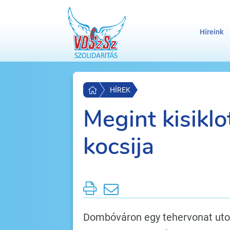
Híreink
HÍREK
Megint kisiklo
kocsija
Dombóváron egy tehervonat utol