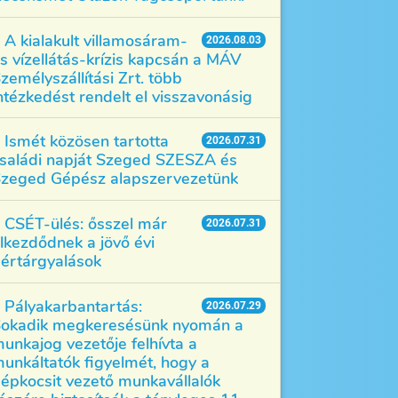
A kialakult villamosáram-
2026.08.03
s vízellátás-krízis kapcsán a MÁV
zemélyszállítási Zrt. több
ntézkedést rendelt el visszavonásig
Ismét közösen tartotta
2026.07.31
saládi napját Szeged SZESZA és
zeged Gépész alapszervezetünk
CSÉT-ülés: ősszel már
2026.07.31
lkezdődnek a jövő évi
értárgyalások
Pályakarbantartás:
2026.07.29
okadik megkeresésünk nyomán a
unkajog vezetője felhívta a
unkáltatók figyelmét, hogy a
épkocsit vezető munkavállalók