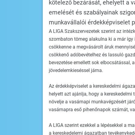
kötelező bezárását, ehelyett a v
emelését és szabályainak szigor
munkavállalói érdekképviselet p
A LIGA Szakszervezetek szerint az intézk
szombaton tömeg alakulna ki a már így 
csökkenne a megvásárolt áruk mennyisége
csökkenő adóbevételhez és lassuló gazda
bevezetése emellett sok elbocsátással
jövedelemkieséssel járna.
Az érdekképviselet a kereskedelmi ágaza
helyett azt ajánlja, hogy a kereskedelmi 
növelje a vasárnapi munkavégzésért járó 
vasárnapra eső pihenőnapok számát, vala
A LIGA szerint ezekkel a lépésekkel a m
a kereskedelemi ágazatban tevékenykedő