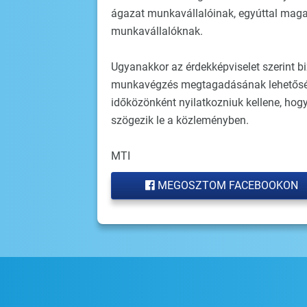
ágazat munkavállalóinak, egyúttal magasa
munkavállalóknak.
Ugyanakkor az érdekképviselet szerint b
munkavégzés megtagadásának lehetőség
időközönként nyilatkozniuk kellene, hog
szögezik le a közleményben.
MTI
MEGOSZTOM FACEBOOKON