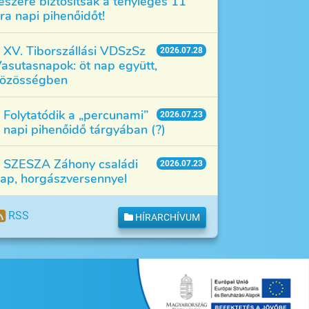
észére biztosítsák a tényleges 11
ra napi pihenőidőt!
XV. Tiborszállási VDSzSz
2026.07.28
asutasnapok: öt nap együtt,
özösségben
Folytatódik a „percunami”
2026.07.23
 napi pihenőidő tárgyában (?)
SZESZA Záhony családi
2026.07.23
ap, horgászversennyel
RSS
HÍRARCHÍVUM