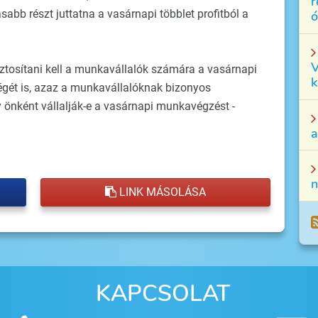
r
bb részt juttatna a vasárnapi többlet profitból a
ó
V
iztosítani kell a munkavállalók számára a vasárnapi
k
ét is, azaz a munkavállalóknak bizonyos
y önként vállalják-e a vasárnapi munkavégzést -
a
n
LINK MÁSOLÁSA
KAPCSOLAT