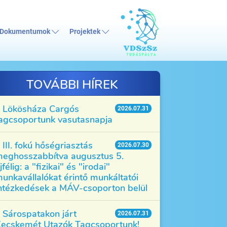
Dokumentumok
Projektek
TOVÁBBI HÍREK
Lökösháza Cargós
2026.07.31
agcsoportunk vasutasnapja
III. fokú hőségriasztás
2026.07.30
eghosszabbítva augusztus 5.
jfélig: a "fizikai" és "irodai"
unkavállalókat érintő munkáltatói
ntézkedések a MÁV-csoporton belül
Sárospatakon járt
2026.07.31
ecskemét Utazók Tagcsoportunk!