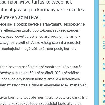
asárnapi nyitva tartás költségeinek
ítását javasolja a kormánynak - közölte a
é
énteken az MTI-vel.
S
edéssel a boltok bevétele aránytalanul lecsökkenne,
i
is jellemzően zsúfolt boltokban, szükségszerűen
, ezzel együtt a pénz- és áruforgalom is, amely
c
sághoz vezethet. A szövetség szerint a rendelet
S
, a munkájukat megőrzők számára pedig komoly
e
tban bevezetendő kötelező vasárnapi zárva tartás
b
törvény a jelenlegi 50 százalékról 200 százalékra
pótlékot, egy helyett kettőre emelje a kötelezően
mint szigorítsa a túlórák elrendelésének szabályait.
S
m
m
agyar kormány további munkaerő felvételére sarkallná
g
 vállalkozásokat, több szabadidőt biztosítana az