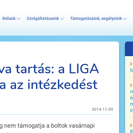
Rólunk
Szolgáltatásaink
Támogatásaink, segélyeink
va tartás: a LIGA
t
 az intézkedést
m
é
m
i
2014.11.09
g nem támogatja a boltok vasárnapi
K