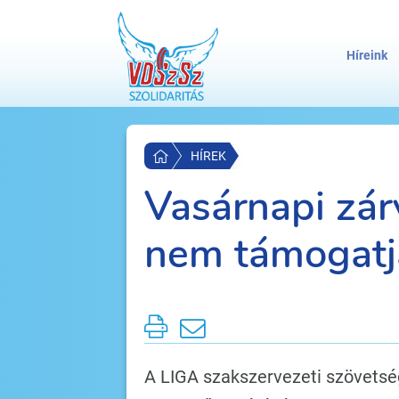
Híreink
HÍREK
Vasárnapi zár
nem támogatja
A LIGA szakszervezeti szövetsé