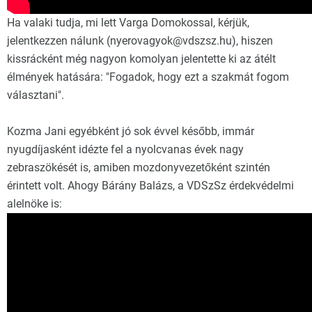
Ha valaki tudja, mi lett Varga Domokossal, kérjük,
jelentkezzen nálunk (nyerovagyok@vdszsz.hu), hiszen
kissrácként még nagyon komolyan jelentette ki az átélt
élmények hatására: "Fogadok, hogy ezt a szakmát fogom
választani".
Kozma Jani egyébként jó sok évvel később, immár
nyugdíjasként idézte fel a nyolcvanas évek nagy
zebraszökését is, amiben mozdonyvezetőként szintén
érintett volt. Ahogy Bárány Balázs, a VDSzSz érdekvédelmi
alelnöke is: