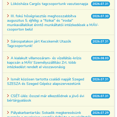
Lökösháza Cargós tagcsoportunk vasutasnapja
2026.07.31
III. fokú hőségriasztás meghosszabbítva
2026.07.30
augusztus 5. éjfélig: a "fizikai" és "irodai"
munkavállalókat érintő munkáltatói intézkedések a MÁV-
csoporton belül
Sárospatakon járt Kecskemét Utazók
2026.07.31
Tagcsoportunk!
A kialakult villamosáram- és vízellátás-krízis
2026.08.03
kapcsán a MÁV Személyszállítási Zrt. több
intézkedést rendelt el visszavonásig
Ismét közösen tartotta családi napját Szeged
2026.07.31
SZESZA és Szeged Gépész alapszervezetünk
CSÉT-ülés: ősszel már elkezdődnek a jövő évi
2026.07.31
bértárgyalások
Pályakarbantartás: Sokadik megkeresésünk
2026.07.29
nyomán a munkajog vezetője felhívta a munkáltatók