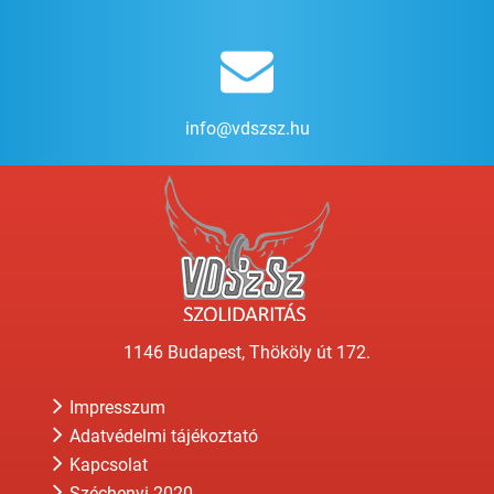
info@vdszsz.hu
1146 Budapest, Thököly út 172.
Impresszum
Adatvédelmi tájékoztató
Kapcsolat
Széchenyi 2020