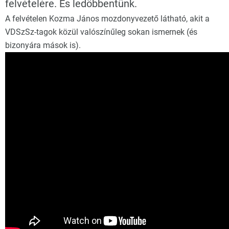
felvételére. És ledöbbentünk.
A felvételen Kozma János mozdonyvezető látható, akit a
VDSzSz-tagok közül valószínűleg sokan ismernek (és
bizonyára mások is).