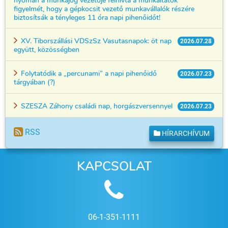
figyelmét, hogy a gépkocsit vezető munkavállalók részére
biztosítsák a tényleges 11 óra napi pihenőidőt!
XV. Tiborszállási VDSzSz Vasutasnapok: öt nap
2026.07.28
együtt, közösségben
Folytatódik a „percunami” a napi pihenőidő
2026.07.23
tárgyában (?)
SZESZA Záhony családi nap, horgászversennyel
2026.07.23
RSS
HÍRARCHÍVUM
KAPCSOLAT
06-1-351-1111