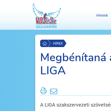
Híreink
HÍREK
Megbénítaná 
LIGA
A LIGA szakszervezeti szövetsé