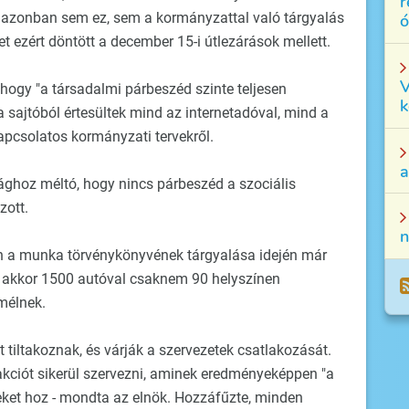
r
A, azonban sem ez, sem a kormányzattal való tárgyalás
ó
 ezért döntött a december 15-i útlezárások mellett.
V
, hogy "a társadalmi párbeszéd szinte teljesen
k
sajtóból értesültek mind az internetadóval, mind a
pcsolatos kormányzati tervekről.
a
ághoz méltó, hogy nincs párbeszéd a szociális
zott.
n
en a munka törvénykönyvének tárgyalása idején már
t, akkor 1500 autóval csaknem 90 helyszínen
mélnek.
 tiltakoznak, és várják a szervezetek csatlakozását.
akciót sikerül szervezni, aminek eredményeképpen "a
ket hoz - mondta az elnök. Hozzáfűzte, minden