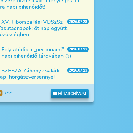
észére biztosítsák a tényleges 11
ra napi pihenőidőt!
XV. Tiborszállási VDSzSz
2026.07.28
asutasnapok: öt nap együtt,
özösségben
Folytatódik a „percunami”
2026.07.23
 napi pihenőidő tárgyában (?)
SZESZA Záhony családi
2026.07.23
ap, horgászversennyel
RSS
HÍRARCHÍVUM