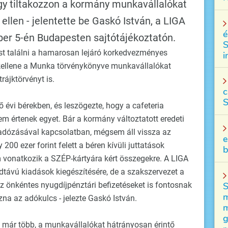
gy tiltakozzon a kormány munkavállalókat
ellen - jelentette be Gaskó István, a LIGA
é
er 5-én Budapesten sajtótájékoztatón.
S
ást találni a hamarosan lejáró korkedvezményes
i
 kellene a Munka törvénykönyve munkavállalókat
rájktörvényt is.
c
S
 évi bérekben, és leszögezte, hogy a cafeteria
m értenek egyet. Bár a kormány változtatott eredeti
vi adózásával kapcsolatban, mégsem áll vissza az
e
y 200 ezer forint felett a béren kívüli juttatások
b
m vonatkozik a SZÉP-kártyára kért összegekre. A LIGA
idtávú kiadások kiegészítésére, de a szakszervezet a
z önkéntes nyugdíjpénztári befizetéseket is fontosnak
S
m
tozna az adókulcs - jelezte Gaskó István.
m
g
 már több, a munkavállalókat hátrányosan érintő