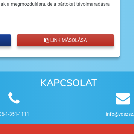
nak a megmozdulásra, de a pártokat távolmaradásra
LINK MÁSOLÁSA
KAPCSOLAT
06-1-351-1111
info@vdszsz