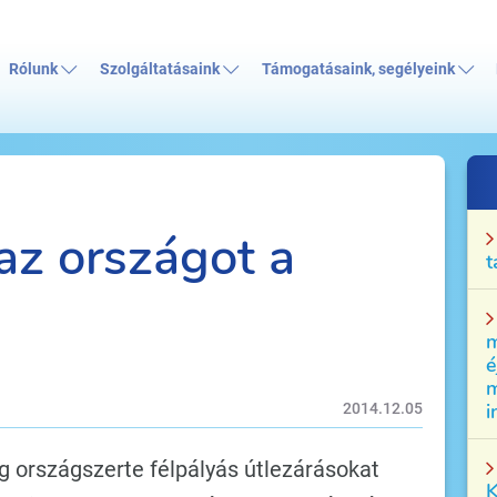
Rólunk
Szolgáltatásaink
Támogatásaink, segélyeink
az országot a
t
m
é
m
i
2014.12.05
g országszerte félpályás útlezárásokat
K