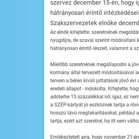
szervez december 15-én, hogy í
hátrányosan érintő intézkedései 
Szakszervezetek elnöke decemb
Az elnök kifejtette: szeretnének megold
nyugdíjra, de szavai szerint módosítani
hátrányosan érintő részeit, valamint a szt
Mielőbb szeretnének megállapodni a jövő
kormány által tervezett módosításával se
tervein a béren kívüli juttatások jövő é
eredeti állapot - indokolta. Kifejtette, hog
adóterhe 15 százalékkal nő; igaz, ez ne
a SZÉP-kártyát jó eszköznek tartja a röv
hosszú távú megtakarításokat, például a
tartja, ezért azt szeretné, ha itt sem vál
Emlékeztetett arra, hogy november 21-én