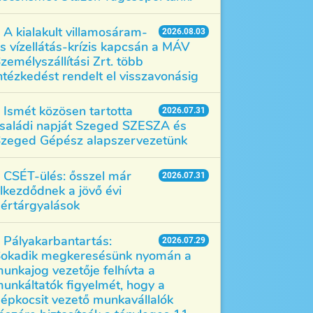
A kialakult villamosáram-
2026.08.03
s vízellátás-krízis kapcsán a MÁV
zemélyszállítási Zrt. több
ntézkedést rendelt el visszavonásig
Ismét közösen tartotta
2026.07.31
saládi napját Szeged SZESZA és
zeged Gépész alapszervezetünk
CSÉT-ülés: ősszel már
2026.07.31
lkezdődnek a jövő évi
értárgyalások
Pályakarbantartás:
2026.07.29
okadik megkeresésünk nyomán a
unkajog vezetője felhívta a
unkáltatók figyelmét, hogy a
épkocsit vezető munkavállalók