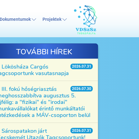
Dokumentumok
Projektek
TOVÁBBI HÍREK
Lökösháza Cargós
2026.07.31
agcsoportunk vasutasnapja
III. fokú hőségriasztás
2026.07.30
eghosszabbítva augusztus 5.
jfélig: a "fizikai" és "irodai"
unkavállalókat érintő munkáltatói
ntézkedések a MÁV-csoporton belül
Sárospatakon járt
2026.07.31
ecskemét Utazók Tagcsoportunk!