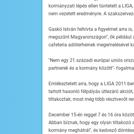
kormányzati lépés ellen tüntetett a LIG
nem vezetett eredményre. A szakszervezet
Gaskó István felhívta a figyelmet arra is
megszűnt Magyarországon", ők például a 
cafeteria adóterheinek megemelésével ka
"Nem egy 21.századi európai uniós orsz
partnerek és a kormány között"- fogalma
Emlékeztetett arra, hogy a LIGA 2011-b
tartott hasonló félpályás útlezáró akció
tiltakoztak; most még több résztvevőt re
December 15-én reggel 7 és 16 óra között
Abban bíznak, hogy egy olyan tiltakozó 
kormány meghátrál", és kedvező döntése