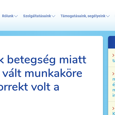
Rólunk
Szolgáltatásaink
Támogatásaink, segélyeink
k betegség miatt
t
 vált munkaköre
m
orrekt volt a
é
m
i
K