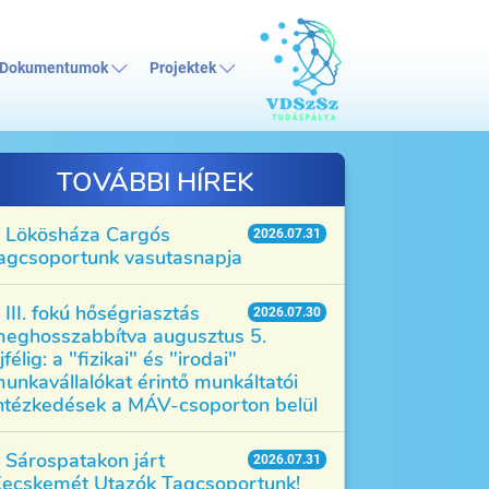
Dokumentumok
Projektek
TOVÁBBI HÍREK
Lökösháza Cargós
2026.07.31
agcsoportunk vasutasnapja
III. fokú hőségriasztás
2026.07.30
eghosszabbítva augusztus 5.
jfélig: a "fizikai" és "irodai"
unkavállalókat érintő munkáltatói
ntézkedések a MÁV-csoporton belül
Sárospatakon járt
2026.07.31
ecskemét Utazók Tagcsoportunk!