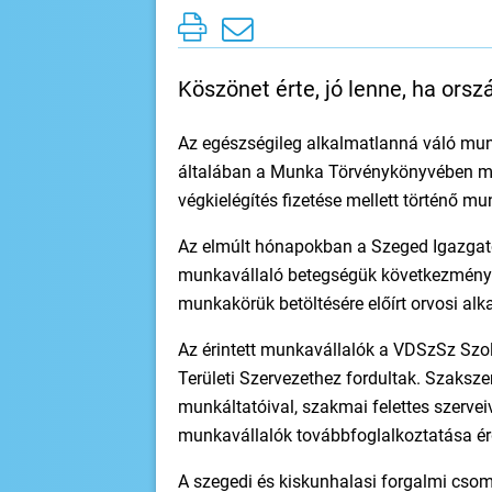
Köszönet érte, jó lenne, ha orsz
Az egészségileg alkalmatlanná váló mun
általában a Munka Törvénykönyvében meg
végkielégítés fizetése mellett történő m
Az elmúlt hónapokban a Szeged Igazgató
munkavállaló betegségük következmények
munkakörük betöltésére előírt orvosi al
Az érintett munkavállalók a VDSzSz Szol
Területi Szervezethez fordultak. Szaksze
munkáltatóival, szakmai felettes szervei
munkavállalók továbbfoglalkoztatása é
A szegedi és kiskunhalasi forgalmi csom