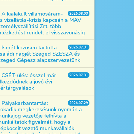
A kialakult villamosáram-
2026.08.03
s vízellátás-krízis kapcsán a MÁV
zemélyszállítási Zrt. több
ntézkedést rendelt el visszavonásig
Ismét közösen tartotta
2026.07.31
saládi napját Szeged SZESZA és
zeged Gépész alapszervezetünk
CSÉT-ülés: ősszel már
2026.07.31
lkezdődnek a jövő évi
értárgyalások
Pályakarbantartás:
2026.07.29
okadik megkeresésünk nyomán a
unkajog vezetője felhívta a
unkáltatók figyelmét, hogy a
épkocsit vezető munkavállalók