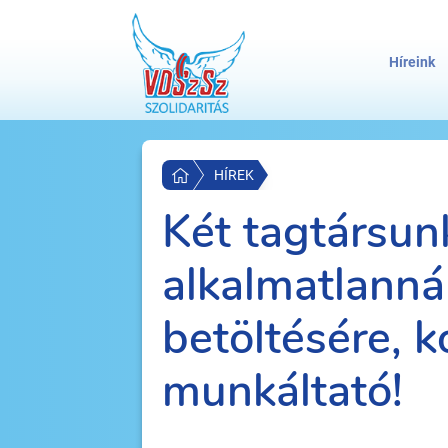
Híreink
HÍREK
Két tagtársun
alkalmatlanná
betöltésére, k
munkáltató!