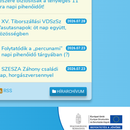
észére biztosítsák a tényleges 11
ra napi pihenőidőt!
XV. Tiborszállási VDSzSz
2026.07.28
asutasnapok: öt nap együtt,
özösségben
Folytatódik a „percunami”
2026.07.23
 napi pihenőidő tárgyában (?)
SZESZA Záhony családi
2026.07.23
ap, horgászversennyel
RSS
HÍRARCHÍVUM