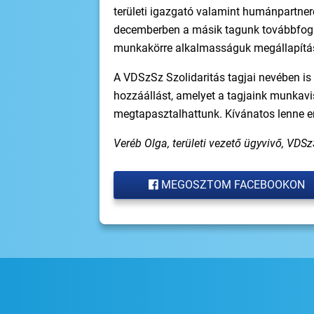
területi igazgató valamint humánpartnere
decemberben a másik tagunk továbbfogl
munkakörre alkalmasságuk megállapítás
A VDSzSz Szolidaritás tagjai nevében i
hozzáállást, amelyet a tagjaink munkav
megtapasztalhattunk. Kívánatos lenne en
Veréb Olga, területi vezető ügyvivő, VDSz
MEGOSZTOM FACEBOOKON