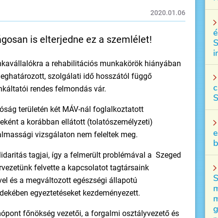
2020.01.06
é
ágosan is elterjedne ez a szemlélet!
S
i
kavállalókra a rehabilitációs munkakörök hiányában
határozott, szolgálati idő hosszától függő
c
unkáltatói rendes felmondás vár.
S
ság területén két MÁV-nál foglalkoztatott
ént a korábban ellátott (tolatószemélyzeti)
e
kalmassági vizsgálaton nem feleltek meg.
b
idaritás tagjai, így a felmerült problémával a Szeged
rvezetünk felvette a kapcsolatot tagtársaink
S
vel és a megváltozott egészségi állapotú
m
rdekében egyeztetéseket kezdeményezett.
m
g
ópont főnökség vezetői, a forgalmi osztályvezető és