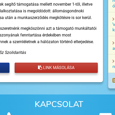
r
k segítő támogatása mellett november 1-től, illetve
ó
alkoztatása is megoldódott: állomásgondnoki
a után a munkaszerződés megkötésre is sor kerül.
V
s szeretnénk megköszönni azt a támogató munkáltatói
k
iszonyának fenntartása érdekében most
nek a szemléletnek a hálózaton történő elterjedése.
a
Sz Szolidaritás
n
LINK MÁSOLÁSA
KAPCSOLAT