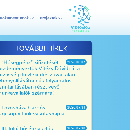
Dokumentumok
Projektek
TOVÁBBI HÍREK
“Hőségpénz” kifizetését
2026.08.07
ezdeményeztük Vitézy Dávidnál a
özösségi közlekedés zavartalan
ebonyolításában és folyamatos
enntartásában részt vevő
unkavállalók számára!
Lökösháza Cargós
2026.07.31
agcsoportunk vasutasnapja
III. fokú hőségriasztás
2026.07.30