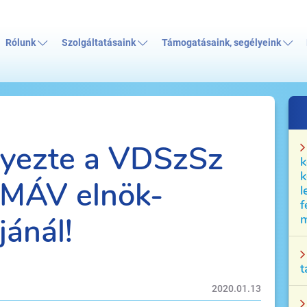
Rólunk
Szolgáltatásaink
Támogatásaink, segélyeink
yezte a VDSzSz
k
k
a MÁV elnök-
l
f
jánál!
m
t
2020.01.13