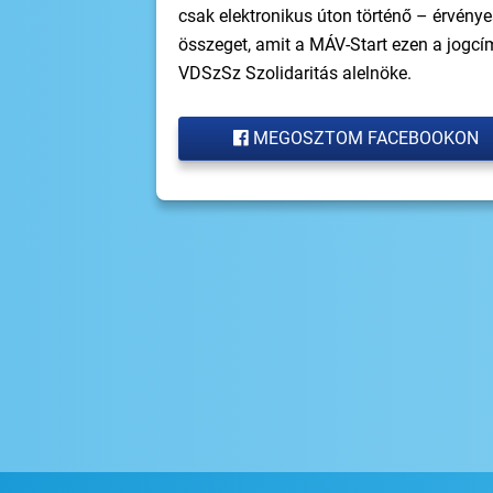
csak elektronikus úton történő – érvénye
összeget, amit a MÁV-Start ezen a jogc
VDSzSz Szolidaritás alelnöke.
MEGOSZTOM FACEBOOKON