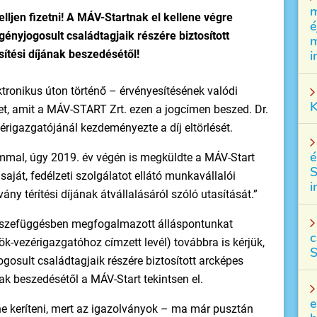
m
jen fizetni! A MÁV-Startnak el kellene végre
é
gényjogosult családtagjaik részére biztosított
m
i
ítési díjának beszedésétől!
ktronikus úton történő – érvényesítésének valódi
K
et, amit a MÁV-START Zrt. ezen a jogcímen beszed. Dr.
érigazgatójánál kezdeményezte a díj eltörlését.
é
mal, úgy 2019. év végén is megküldte a MÁV-Start
S
aját, fedélzeti szolgálatot ellátó munkavállalói
i
ány térítési díjának átvállalásáról szóló utasítását.”
összefüggésben megfogalmazott álláspontunkat
c
k-vezérigazgatóhoz címzett levél) továbbra is kérjük,
S
gosult családtagjaik részére biztosított arcképes
ak beszedésétől a MÁV-Start tekintsen el.
e
ene keríteni, mert az igazolványok – ma már pusztán