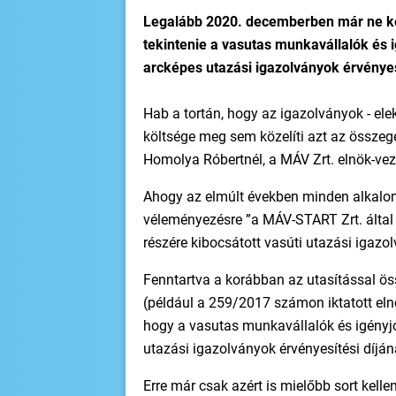
Legalább 2020. decemberben már ne kell
tekintenie a vasutas munkavállalók és i
arcképes utazási igazolványok érvényes
Hab a tortán, hogy az igazolványok - ele
költsége meg sem közelíti azt az összeg
Homolya Róbertnél, a MÁV Zrt. elnök-vez
Ahogy az elmúlt években minden alkalom
véleményezésre ”a MÁV-START Zrt. által s
részére kibocsátott vasúti utazási igazolv
Fenntartva a korábban az utasítással 
(például a 259/2017 számon iktatott elnö
hogy a vasutas munkavállalók és igényjo
utazási igazolványok érvényesítési díján
Erre már csak azért is mielőbb sort kell