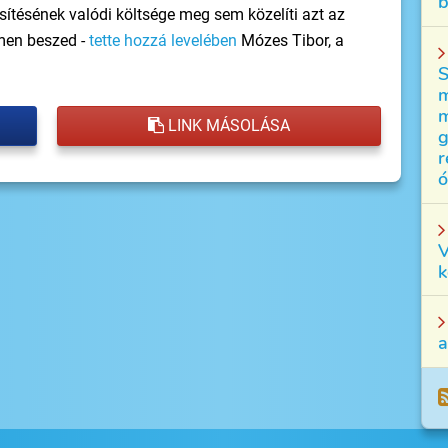
b
sítésének valódi költsége meg sem közelíti azt az
ímen beszed -
tette hozzá levelében
Mózes Tibor, a
S
m
m
LINK MÁSOLÁSA
g
r
ó
V
k
a