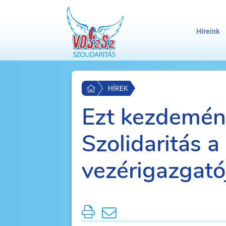
Híreink
HÍREK
Ezt kezdemén
Szolidaritás 
vezérigazgató