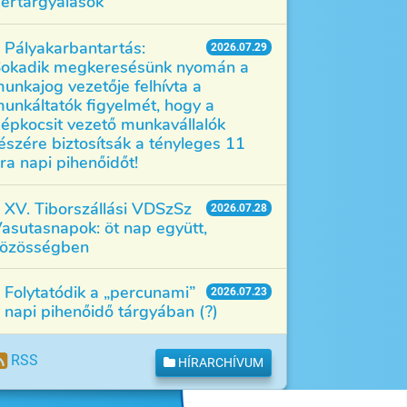
értárgyalások
Pályakarbantartás:
2026.07.29
okadik megkeresésünk nyomán a
unkajog vezetője felhívta a
unkáltatók figyelmét, hogy a
épkocsit vezető munkavállalók
észére biztosítsák a tényleges 11
ra napi pihenőidőt!
XV. Tiborszállási VDSzSz
2026.07.28
asutasnapok: öt nap együtt,
özösségben
Folytatódik a „percunami”
2026.07.23
 napi pihenőidő tárgyában (?)
RSS
HÍRARCHÍVUM