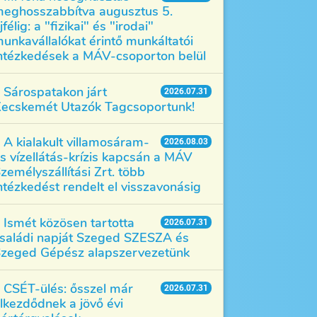
eghosszabbítva augusztus 5.
jfélig: a "fizikai" és "irodai"
unkavállalókat érintő munkáltatói
ntézkedések a MÁV-csoporton belül
Sárospatakon járt
2026.07.31
ecskemét Utazók Tagcsoportunk!
A kialakult villamosáram-
2026.08.03
s vízellátás-krízis kapcsán a MÁV
zemélyszállítási Zrt. több
ntézkedést rendelt el visszavonásig
Ismét közösen tartotta
2026.07.31
saládi napját Szeged SZESZA és
zeged Gépész alapszervezetünk
CSÉT-ülés: ősszel már
2026.07.31
lkezdődnek a jövő évi