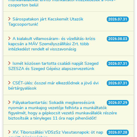
csoporton belül
Sárospatakon járt Kecskemét Utazók
2026.07.31
Tagcsoportunk!
A kialakult villamosáram- és vízellátás-krízis
2026.08.03
kapcsán a MÁV Személyszállítási Zrt. több
intézkedést rendelt el visszavonásig
Ismét közösen tartotta családi napját Szeged
2026.07.31
SZESZA és Szeged Gépész alapszervezetünk
CSÉT-ülés: ősszel már elkezdődnek a jövő évi
2026.07.31
bértárgyalások
Pályakarbantartás: Sokadik megkeresésünk
2026.07.29
nyomán a munkajog vezetője felhívta a munkáltatók
figyelmét, hogy a gépkocsit vezető munkavállalók részére
biztosítsák a tényleges 11 óra napi pihenőidőt!
XV. Tiborszállási VDSzSz Vasutasnapok: öt nap
2026.07.28