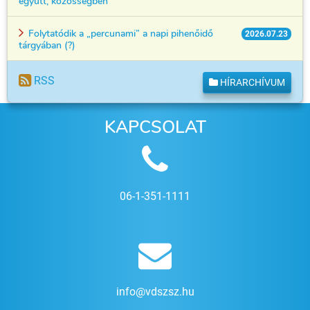
együtt, közösségben
Folytatódik a „percunami” a napi pihenőidő
2026.07.23
tárgyában (?)
RSS
HÍRARCHÍVUM
KAPCSOLAT
06-1-351-1111
info@vdszsz.hu