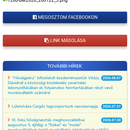
MEGOSZTOM FACEBOOKON
LINK MÁSOLÁSA
TOVÁBBI HÍREK
“Hőségpénz” kifizetését kezdeményeztük Vitézy
2026.08.07
Dávidnál a közösségi közlekedés zavartalan
lebonyolításában és folyamatos fenntartásában részt vevő
munkavállalók számára!
Lökösháza Cargós tagcsoportunk vasutasnapja
2026.07.31
III. fokú hőségriasztás meghosszabbítva
2026.07.30
augusztus 5. éjfélig: a "fizikai" és "irodai"
munkavállalókat érintő munkáltatói intézkedések a MÁV-