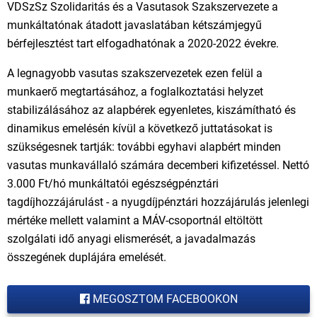
VDSzSz Szolidaritás és a Vasutasok Szakszervezete a
munkáltatónak átadott javaslatában kétszámjegyű
bérfejlesztést tart elfogadhatónak a 2020-2022 évekre.
A legnagyobb vasutas szakszervezetek ezen felül a
munkaerő megtartásához, a foglalkoztatási helyzet
stabilizálásához az alapbérek egyenletes, kiszámítható és
dinamikus emelésén kívül a következő juttatásokat is
szükségesnek tartják: további egyhavi alapbért minden
vasutas munkavállaló számára decemberi kifizetéssel. Nettó
3.000 Ft/hó munkáltatói egészségpénztári
tagdíjhozzájárulást - a nyugdíjpénztári hozzájárulás jelenlegi
mértéke mellett valamint a MÁV-csoportnál eltöltött
szolgálati idő anyagi elismerését, a javadalmazás
összegének duplájára emelését.
MEGOSZTOM FACEBOOKON