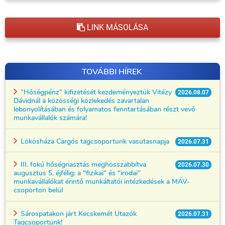
LINK MÁSOLÁSA
TOVÁBBI HÍREK
“Hőségpénz” kifizetését kezdeményeztük Vitézy
2026.08.07
Dávidnál a közösségi közlekedés zavartalan
lebonyolításában és folyamatos fenntartásában részt vevő
munkavállalók számára!
Lökösháza Cargós tagcsoportunk vasutasnapja
2026.07.31
III. fokú hőségriasztás meghosszabbítva
2026.07.30
augusztus 5. éjfélig: a "fizikai" és "irodai"
munkavállalókat érintő munkáltatói intézkedések a MÁV-
csoporton belül
Sárospatakon járt Kecskemét Utazók
2026.07.31
Tagcsoportunk!