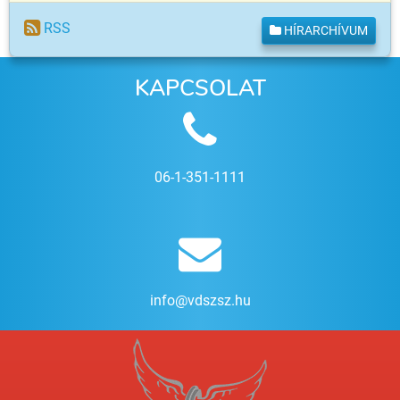
RSS
HÍRARCHÍVUM
KAPCSOLAT
06-1-351-1111
info@vdszsz.hu