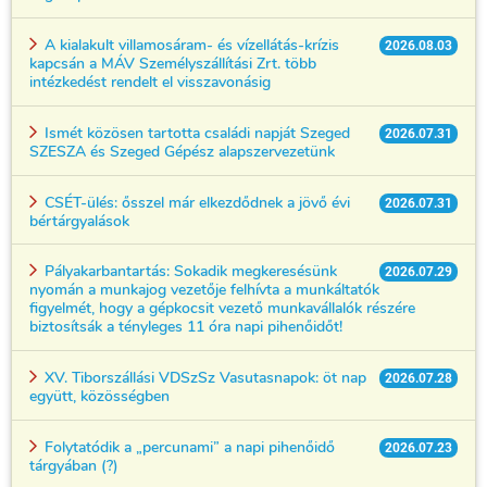
A kialakult villamosáram- és vízellátás-krízis
2026.08.03
kapcsán a MÁV Személyszállítási Zrt. több
intézkedést rendelt el visszavonásig
Ismét közösen tartotta családi napját Szeged
2026.07.31
SZESZA és Szeged Gépész alapszervezetünk
CSÉT-ülés: ősszel már elkezdődnek a jövő évi
2026.07.31
bértárgyalások
Pályakarbantartás: Sokadik megkeresésünk
2026.07.29
nyomán a munkajog vezetője felhívta a munkáltatók
figyelmét, hogy a gépkocsit vezető munkavállalók részére
biztosítsák a tényleges 11 óra napi pihenőidőt!
XV. Tiborszállási VDSzSz Vasutasnapok: öt nap
2026.07.28
együtt, közösségben
Folytatódik a „percunami” a napi pihenőidő
2026.07.23
tárgyában (?)