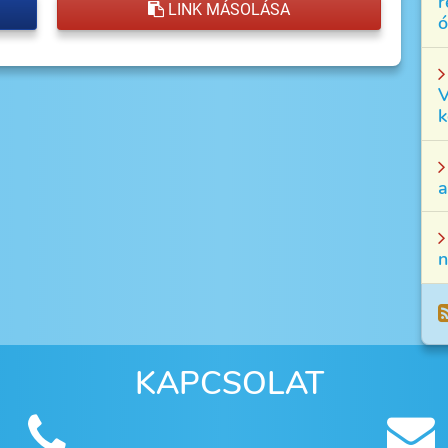
r
LINK MÁSOLÁSA
ó
V
k
a
n
KAPCSOLAT