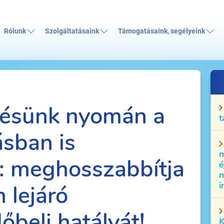
Rólunk
Szolgáltatásaink
Támogatásaink, segélyeink
ésünk nyomán a
t
ásban is
m
: meghosszabbítja
é
m
i
 lejáró
őbeli hatályát!
K