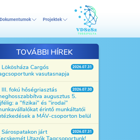
Dokumentumok
Projektek
TOVÁBBI HÍREK
Lökösháza Cargós
2026.07.31
agcsoportunk vasutasnapja
III. fokú hőségriasztás
2026.07.30
eghosszabbítva augusztus 5.
jfélig: a "fizikai" és "irodai"
unkavállalókat érintő munkáltatói
ntézkedések a MÁV-csoporton belül
Sárospatakon járt
2026.07.31
ecskemét Utazók Tagcsoportunk!