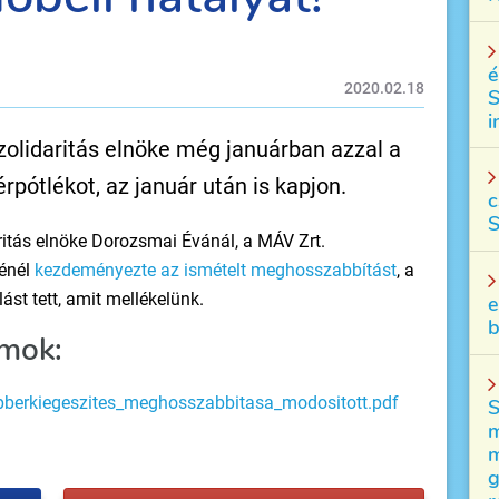
é
2020.02.18
S
i
lidaritás elnöke még januárban azzal a
bérpótlékot, az január után is kapjon.
c
S
itás elnöke Dorozsmai Évánál, a MÁV Zrt.
sénél
kezdeményezte az ismételt meghosszabbítást
, a
ást tett, amit mellékelünk.
e
b
mok:
apberkiegeszites_meghosszabbitasa_modositott.pdf
S
m
m
g