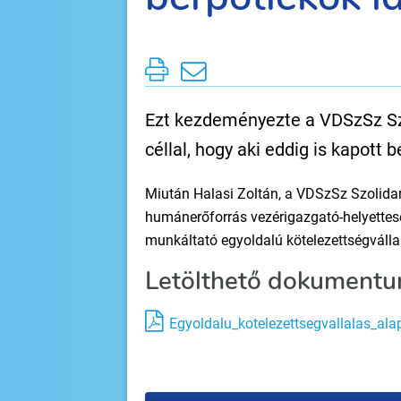
Ezt kezdeményezte a VDSzSz Szo
céllal, hogy aki eddig is kapott 
Miután Halasi Zoltán, a VDSzSz Szolidar
humánerőforrás vezérigazgató-helyette
munkáltató egyoldalú kötelezettségvállal
Letölthető dokumentu
Egyoldalu_kotelezettsegvallalas_al