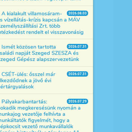
A kialakult villamosáram-
2026.08.03
s vízellátás-krízis kapcsán a MÁV
zemélyszállítási Zrt. több
ntézkedést rendelt el visszavonásig
Ismét közösen tartotta
2026.07.31
saládi napját Szeged SZESZA és
zeged Gépész alapszervezetünk
CSÉT-ülés: ősszel már
2026.07.31
lkezdődnek a jövő évi
értárgyalások
Pályakarbantartás:
2026.07.29
okadik megkeresésünk nyomán a
unkajog vezetője felhívta a
unkáltatók figyelmét, hogy a
épkocsit vezető munkavállalók