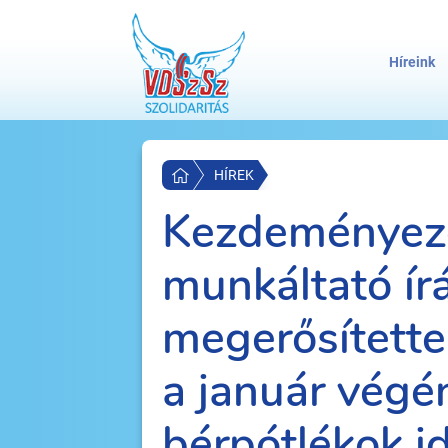
Híreink
HÍREK
Kezdeményez
munkáltató ír
megerősítette
a január végén
bérpótlékok id