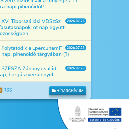
észére biztosítsák a tényleges 11
ra napi pihenőidőt!
XV. Tiborszállási VDSzSz
2026.07.28
asutasnapok: öt nap együtt,
özösségben
Folytatódik a „percunami”
2026.07.23
 napi pihenőidő tárgyában (?)
SZESZA Záhony családi
2026.07.23
ap, horgászversennyel
RSS
HÍRARCHÍVUM