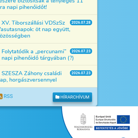
észére biztosítsák a tényleges 11
ra napi pihenőidőt!
XV. Tiborszállási VDSzSz
2026.07.28
asutasnapok: öt nap együtt,
özösségben
Folytatódik a „percunami”
2026.07.23
 napi pihenőidő tárgyában (?)
SZESZA Záhony családi
2026.07.23
ap, horgászversennyel
RSS
HÍRARCHÍVUM