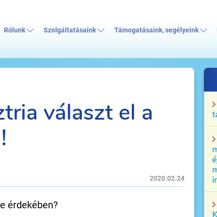
Rólunk
Szolgáltatásaink
Támogatásaink, segélyeink
ria választ el a
t
!
m
é
m
i
2020.02.24
se érdekében?
K