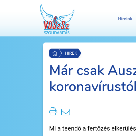
Híreink
HÍREK
Már csak Auszt
koronavírustól
Mi a teendő a fertőzés elkerülé