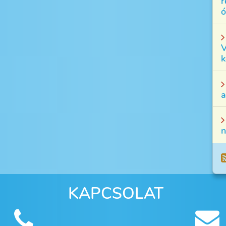
r
ó
V
k
a
n
KAPCSOLAT