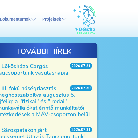
Dokumentumok
Projektek
TOVÁBBI HÍREK
Lökösháza Cargós
2026.07.31
agcsoportunk vasutasnapja
III. fokú hőségriasztás
2026.07.30
eghosszabbítva augusztus 5.
jfélig: a "fizikai" és "irodai"
unkavállalókat érintő munkáltatói
ntézkedések a MÁV-csoporton belül
Sárospatakon járt
2026.07.31
ecskemét Utazók Tagcsoportunk!