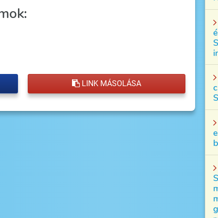
mok:
é
S
i
LINK MÁSOLÁSA
c
S
e
b
S
m
m
g