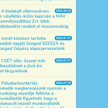
A kialakult villamosáram-
2026.08.03
s vízellátás-krízis kapcsán a MÁV
zemélyszállítási Zrt. több
ntézkedést rendelt el visszavonásig
Ismét közösen tartotta
2026.07.31
saládi napját Szeged SZESZA és
zeged Gépész alapszervezetünk
CSÉT-ülés: ősszel már
2026.07.31
lkezdődnek a jövő évi
értárgyalások
Pályakarbantartás:
2026.07.29
okadik megkeresésünk nyomán a
unkajog vezetője felhívta a
unkáltatók figyelmét, hogy a
épkocsit vezető munkavállalók