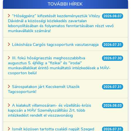
TOVÁBBI HÍREK
“Hőségpénz” kifizetését kezdeményeztük Vitézy
2026.08.07
Dávidnál a közösségi közlekedés zavartalan
lebonyolításában és folyamatos fenntartásában részt vevő
munkavállalók számára!
Lökösháza Cargós tagcsoportunk vasutasnapja
2026.07.31
III. fokú hőségriasztás meghosszabbítva
2026.07.30
augusztus 5. éjfélig: a "fizikai" és "irodai"
munkavállalókat érintő munkáltatói intézkedések a MÁV-
csoporton belül
Sárospatakon járt Kecskemét Utazók
2026.07.31
Tagcsoportunk!
A kialakult villamosáram- és vízellátás-krízis
2026.08.03
kapcsán a MÁV Személyszállítási Zrt. több
intézkedést rendelt el visszavonásig
Ismét közösen tartotta családi napját Szeged
2026.07.31