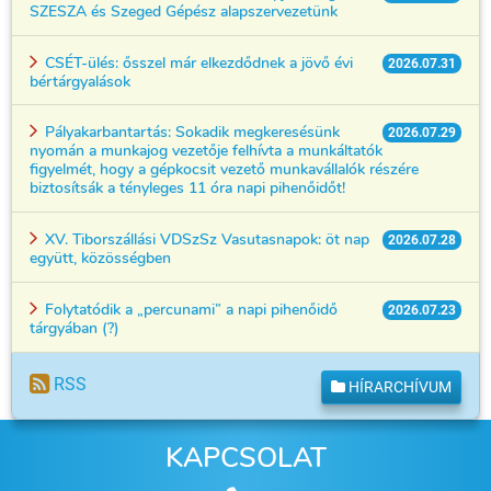
SZESZA és Szeged Gépész alapszervezetünk
CSÉT-ülés: ősszel már elkezdődnek a jövő évi
2026.07.31
bértárgyalások
Pályakarbantartás: Sokadik megkeresésünk
2026.07.29
nyomán a munkajog vezetője felhívta a munkáltatók
figyelmét, hogy a gépkocsit vezető munkavállalók részére
biztosítsák a tényleges 11 óra napi pihenőidőt!
XV. Tiborszállási VDSzSz Vasutasnapok: öt nap
2026.07.28
együtt, közösségben
Folytatódik a „percunami” a napi pihenőidő
2026.07.23
tárgyában (?)
RSS
HÍRARCHÍVUM
KAPCSOLAT