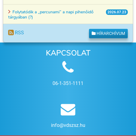
Folytatódik a „percunami” a napi pihenőidő
2026.07.23
tárgyában (?)
RSS
HÍRARCHÍVUM
KAPCSOLAT
06-1-351-1111
info@vdszsz.hu