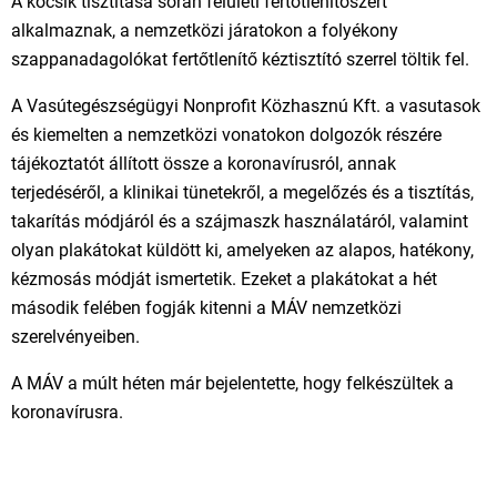
A kocsik tisztítása során felületi fertőtlenítőszert
alkalmaznak, a nemzetközi járatokon a folyékony
szappanadagolókat fertőtlenítő kéztisztító szerrel töltik fel.
A Vasútegészségügyi Nonprofit Közhasznú Kft. a vasutasok
és kiemelten a nemzetközi vonatokon dolgozók részére
tájékoztatót állított össze a koronavírusról, annak
terjedéséről, a klinikai tünetekről, a megelőzés és a tisztítás,
takarítás módjáról és a szájmaszk használatáról, valamint
olyan plakátokat küldött ki, amelyeken az alapos, hatékony,
kézmosás módját ismertetik. Ezeket a plakátokat a hét
második felében fogják kitenni a MÁV nemzetközi
szerelvényeiben.
A MÁV a múlt héten már bejelentette, hogy felkészültek a
koronavírusra.