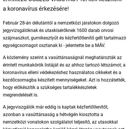
a koronavírus érkezésére!
Február 28-án délutántól a nemzetközi járatokon dolgozó
jegyvizsgálóknak és utaskísérőknek 1600 darab orvosi
szájmaszkot, gumikesztyűt és kézfertőtlenítő gélt tartalmazó
egységcsomagot osztanak ki - jelentette be a MÁV.
A közlemény szerint a vasúttársaságnál meghatározták az
érintett munkakörök listáját és az ahhoz tartozó létszámot, a
koronavírus elleni védekezéshez használatos cikkeket és a
kezdőcsomagba készített mennyiségeket. Azt is hozzátették,
hogy előkészítik a szükséges tartalékkészletek
megrendelését is.
A jegyviszgálók már eddig is kaptak kézfertőtlenítőt,
azonban a vasúttársaság a hétvégén kiosztotta a
nemzetközi vonatokon szolgálatot teljesítő, az utasokkal