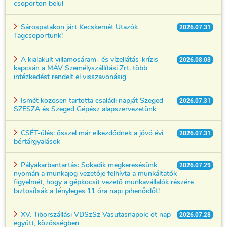
csoporton belül
Sárospatakon járt Kecskemét Utazók
2026.07.31
Tagcsoportunk!
A kialakult villamosáram- és vízellátás-krízis
2026.08.03
kapcsán a MÁV Személyszállítási Zrt. több
intézkedést rendelt el visszavonásig
Ismét közösen tartotta családi napját Szeged
2026.07.31
SZESZA és Szeged Gépész alapszervezetünk
CSÉT-ülés: ősszel már elkezdődnek a jövő évi
2026.07.31
bértárgyalások
Pályakarbantartás: Sokadik megkeresésünk
2026.07.29
nyomán a munkajog vezetője felhívta a munkáltatók
figyelmét, hogy a gépkocsit vezető munkavállalók részére
biztosítsák a tényleges 11 óra napi pihenőidőt!
XV. Tiborszállási VDSzSz Vasutasnapok: öt nap
2026.07.28
együtt, közösségben