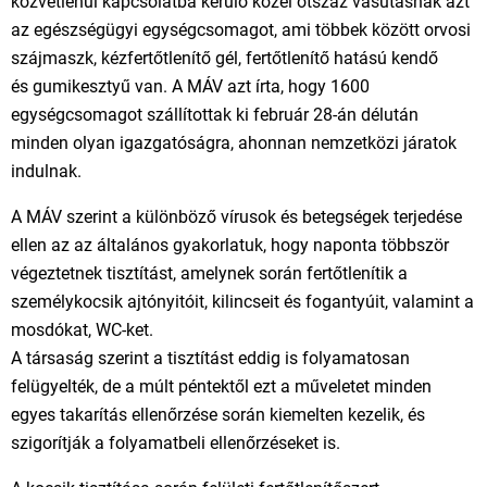
közvetlenül kapcsolatba kerülő közel ötszáz vasutasnak azt
az egészségügyi egységcsomagot, ami többek között orvosi
szájmaszk, kézfertőtlenítő gél, fertőtlenítő hatású kendő
és gumikesztyű van. A MÁV azt írta, hogy 1600
egységcsomagot szállítottak ki február 28-án délután
minden olyan igazgatóságra, ahonnan nemzetközi járatok
indulnak.
A MÁV szerint a különböző vírusok és betegségek terjedése
ellen az az általános gyakorlatuk, hogy naponta többször
végeztetnek tisztítást, amelynek során fertőtlenítik a
személykocsik ajtónyitóit, kilincseit és fogantyúit, valamint a
mosdókat, WC-ket.
A társaság szerint a tisztítást eddig is folyamatosan
felügyelték, de a múlt péntektől ezt a műveletet minden
egyes takarítás ellenőrzése során kiemelten kezelik, és
szigorítják a folyamatbeli ellenőrzéseket is.