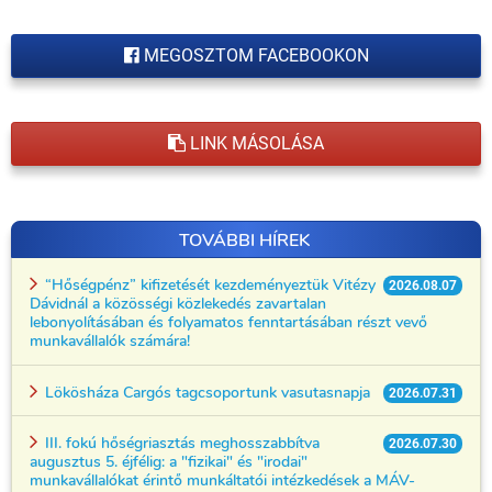
MEGOSZTOM FACEBOOKON
LINK MÁSOLÁSA
TOVÁBBI HÍREK
“Hőségpénz” kifizetését kezdeményeztük Vitézy
2026.08.07
Dávidnál a közösségi közlekedés zavartalan
lebonyolításában és folyamatos fenntartásában részt vevő
munkavállalók számára!
Lökösháza Cargós tagcsoportunk vasutasnapja
2026.07.31
III. fokú hőségriasztás meghosszabbítva
2026.07.30
augusztus 5. éjfélig: a "fizikai" és "irodai"
munkavállalókat érintő munkáltatói intézkedések a MÁV-