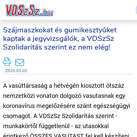
Szájmaszkokat és gumikesztyűket
kaptak a jegyvizsgálók, a VDSzSz
Szolidaritás szerint ez nem elég!
2020.03.02
A vasúttársaság a hétvégén kiosztott ötszáz
nemzetközi vonaton dolgozó vasutasnak egy
koronavírus megelőzésére szánt egészségügyi
csomagot. A VDSzSz Szolidaritás szerint -
munkakörtől függetlenül - az utasokkal
érintkező ÖSSZES VASUTAST fel kell készíteni