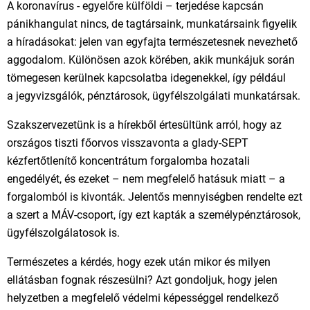
A koronavírus - egyelőre külföldi – terjedése kapcsán
pánikhangulat nincs, de tagtársaink, munkatársaink figyelik
a híradásokat: jelen van egyfajta természetesnek nevezhető
aggodalom. Különösen azok körében, akik munkájuk során
tömegesen kerülnek kapcsolatba idegenekkel, így például
a jegyvizsgálók, pénztárosok, ügyfélszolgálati munkatársak.
Szakszervezetünk is a hírekből értesültünk arról, hogy az
országos tiszti főorvos visszavonta a glady-SEPT
kézfertőtlenítő koncentrátum forgalomba hozatali
engedélyét, és ezeket – nem megfelelő hatásuk miatt – a
forgalomból is kivonták. Jelentős mennyiségben rendelte ezt
a szert a MÁV-csoport, így ezt kapták a személypénztárosok,
ügyfélszolgálatosok is.
Természetes a kérdés, hogy ezek után mikor és milyen
ellátásban fognak részesülni? Azt gondoljuk, hogy jelen
helyzetben a megfelelő védelmi képességgel rendelkező