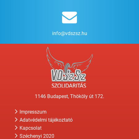
info@vdszsz.hu
1146 Budapest, Thököly út 172.
Impresszum
Adatvédelmi tájékoztató
Kapcsolat
Széchenyi 2020