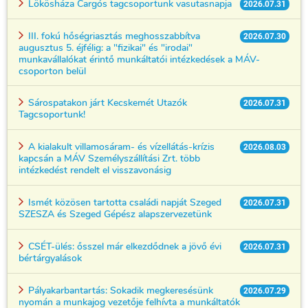
Lökösháza Cargós tagcsoportunk vasutasnapja
2026.07.31
III. fokú hőségriasztás meghosszabbítva
2026.07.30
augusztus 5. éjfélig: a "fizikai" és "irodai"
munkavállalókat érintő munkáltatói intézkedések a MÁV-
csoporton belül
Sárospatakon járt Kecskemét Utazók
2026.07.31
Tagcsoportunk!
A kialakult villamosáram- és vízellátás-krízis
2026.08.03
kapcsán a MÁV Személyszállítási Zrt. több
intézkedést rendelt el visszavonásig
Ismét közösen tartotta családi napját Szeged
2026.07.31
SZESZA és Szeged Gépész alapszervezetünk
CSÉT-ülés: ősszel már elkezdődnek a jövő évi
2026.07.31
bértárgyalások
Pályakarbantartás: Sokadik megkeresésünk
2026.07.29
nyomán a munkajog vezetője felhívta a munkáltatók