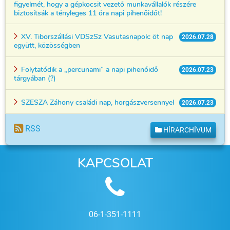
figyelmét, hogy a gépkocsit vezető munkavállalók részére
biztosítsák a tényleges 11 óra napi pihenőidőt!
XV. Tiborszállási VDSzSz Vasutasnapok: öt nap
2026.07.28
együtt, közösségben
Folytatódik a „percunami” a napi pihenőidő
2026.07.23
tárgyában (?)
SZESZA Záhony családi nap, horgászversennyel
2026.07.23
RSS
HÍRARCHÍVUM
KAPCSOLAT
06-1-351-1111