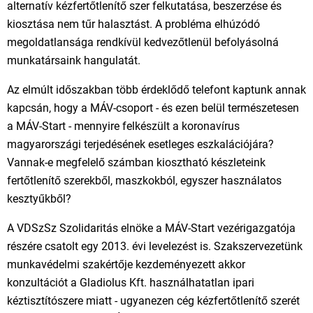
alternatív kézfertőtlenítő szer felkutatása, beszerzése és
kiosztása nem tűr halasztást. A probléma elhúzódó
megoldatlansága rendkívül kedvezőtlenül befolyásolná
munkatársaink hangulatát.
Az elmúlt időszakban több érdeklődő telefont kaptunk annak
kapcsán, hogy a MÁV-csoport - és ezen belül természetesen
a MÁV-Start - mennyire felkészült a koronavírus
magyarországi terjedésének esetleges eszkalációjára?
Vannak-e megfelelő számban kiosztható készleteink
fertőtlenítő szerekből, maszkokból, egyszer használatos
kesztyűkből?
A VDSzSz Szolidaritás elnöke a MÁV-Start vezérigazgatója
részére csatolt egy 2013. évi levelezést is. Szakszervezetünk
munkavédelmi szakértője kezdeményezett akkor
konzultációt a Gladiolus Kft. használhatatlan ipari
kéztisztítószere miatt - ugyanezen cég kézfertőtlenítő szerét