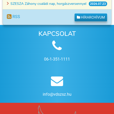
SZESZA Záhony családi nap, horgászversennyel
2026.07.23
RSS
HÍRARCHÍVUM
KAPCSOLAT
06-1-351-1111
info@vdszsz.hu