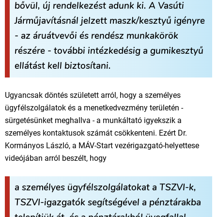
bővül, új rendelkezést adunk ki. A Vasúti
Járműjavításnál jelzett maszk/kesztyű igényre
- az áruátvevői és rendész munkakörök
részére - további intézkedésig a gumikesztyű
ellátást kell biztosítani.
Ugyancsak döntés született arról, hogy a személyes
ügyfélszolgálatok és a menetkedvezmény területén -
sürgetésünket meghallva - a munkáltató igyekszik a
személyes kontaktusok számát csökkenteni. Ezért Dr.
Kormányos László, a MÁV-Start vezérigazgató-helyettese
videójában arról beszélt, hogy
a személyes ügyfélszolgálatokat a TSZVI-k,
TSZVI-igazgatók segítségével a pénztárakba