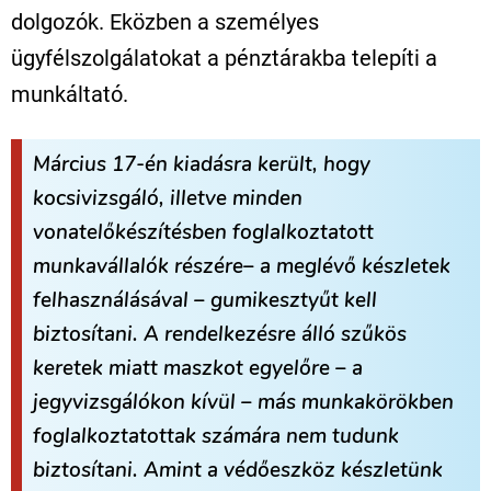
dolgozók. Eközben a személyes
ügyfélszolgálatokat a pénztárakba telepíti a
munkáltató.
Március 17-én kiadásra került, hogy
kocsivizsgáló, illetve minden
vonatelőkészítésben foglalkoztatott
munkavállalók részére– a meglévő készletek
felhasználásával – gumikesztyűt kell
biztosítani. A rendelkezésre álló szűkös
keretek miatt maszkot egyelőre – a
jegyvizsgálókon kívül – más munkakörökben
foglalkoztatottak számára nem tudunk
biztosítani. Amint a védőeszköz készletünk