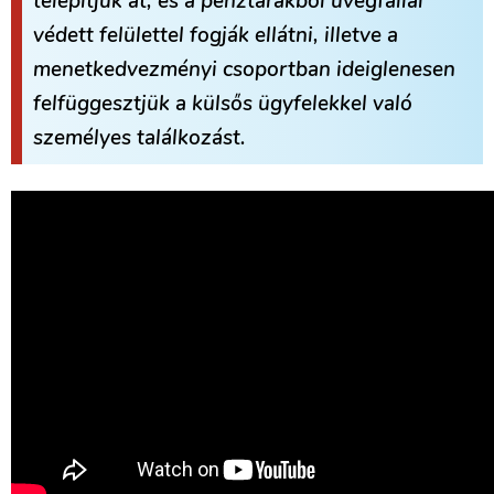
telepítjük át, és a pénztárakból üvegfallal
védett felülettel fogják ellátni, illetve a
menetkedvezményi csoportban ideiglenesen
felfüggesztjük a külsős ügyfelekkel való
személyes találkozást.