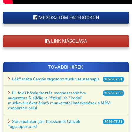
MEGOSZTOM FACEBOOKON
LINK MÁSOLÁSA
TOVÁBBI HÍREK
Lökösháza Cargós tagcsoportunk vasutasnapja
2026.07.31
III. fokú hőségriasztás meghosszabbítva
2026.07.30
augusztus 5. éjfélig: a "fizikai" és "irodai"
munkavállalókat érintő munkáltatói intézkedések a MÁV-
csoporton belül
Sárospatakon járt Kecskemét Utazók
2026.07.31
Tagcsoportunk!