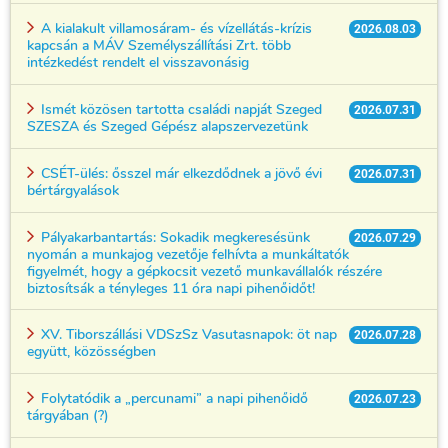
A kialakult villamosáram- és vízellátás-krízis
2026.08.03
kapcsán a MÁV Személyszállítási Zrt. több
intézkedést rendelt el visszavonásig
Ismét közösen tartotta családi napját Szeged
2026.07.31
SZESZA és Szeged Gépész alapszervezetünk
CSÉT-ülés: ősszel már elkezdődnek a jövő évi
2026.07.31
bértárgyalások
Pályakarbantartás: Sokadik megkeresésünk
2026.07.29
nyomán a munkajog vezetője felhívta a munkáltatók
figyelmét, hogy a gépkocsit vezető munkavállalók részére
biztosítsák a tényleges 11 óra napi pihenőidőt!
XV. Tiborszállási VDSzSz Vasutasnapok: öt nap
2026.07.28
együtt, közösségben
Folytatódik a „percunami” a napi pihenőidő
2026.07.23
tárgyában (?)