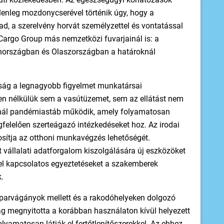
lenleg mozdonycserével történik úgy, hogy a
 a szerelvény horvát személyzettel és vontatással
l Cargo Group más nemzetközi fuvarjainál is: a
hországban és Olaszországban a határoknál
ság a legnagyobb figyelmet munkatársai
en nélkülük sem a vasútüzemet, sem az ellátást nem
iánál pandémiastáb működik, amely folyamatosan
felelően szerteágazó intézkedéseket hoz. Az irodai
sítja az otthoni munkavégzés lehetőségét.
 vállalati adatforgalom kiszolgálására új eszközöket
kel kapcsolatos egyeztetéseket a szakemberek
.
iparvágányok mellett és a rakodóhelyeken dolgozó
g megnyitotta a korábban használaton kívül helyezett
olyamatosan látják el fertőtlenítőszerekkel. Az ehhez