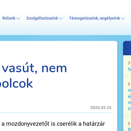
Rólunk
Szolgáltatásaink
Támogatásaink, segélyeink
 vasút, nem
t
polcok
m
é
m
i
2020.03.25
a mozdonyvezetőt is cserélik a határzár
K