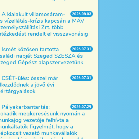
A kialakult villamosáram-
2026.08.03
s vízellátás-krízis kapcsán a MÁV
zemélyszállítási Zrt. több
ntézkedést rendelt el visszavonásig
Ismét közösen tartotta
2026.07.31
saládi napját Szeged SZESZA és
zeged Gépész alapszervezetünk
CSÉT-ülés: ősszel már
2026.07.31
lkezdődnek a jövő évi
értárgyalások
Pályakarbantartás:
2026.07.29
okadik megkeresésünk nyomán a
unkajog vezetője felhívta a
unkáltatók figyelmét, hogy a
épkocsit vezető munkavállalók