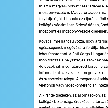
miatt a magyar–horvát határ átlépése je
mozdonyvezető is Magyarországon marad,
folytatja útját. Hasonló az eljárás a Rai
kollégák védelmében Szlovákiában, Cse
mozdonyt és mozdonyvezetőt cserélnek.
Kovács Imre hangsúlyozta, hogy a társa
egészségének megóvására fordítja, hisz
lehet fenntartani. A Rail Cargo Hungar
monitorozza a helyzetet, és azoknak meg
dolgozóknak meghatározott körben bizto
Informatikai szervezete a megnövekedett
és szervereket telepít. A megrendelések
telefonon vagy videókonferencián intézik
A kirendeltségeken, az állomásokon, az 
kollégák biztonsága érdekében a társasá
szolgálati helyeket. A munkavállalókat f