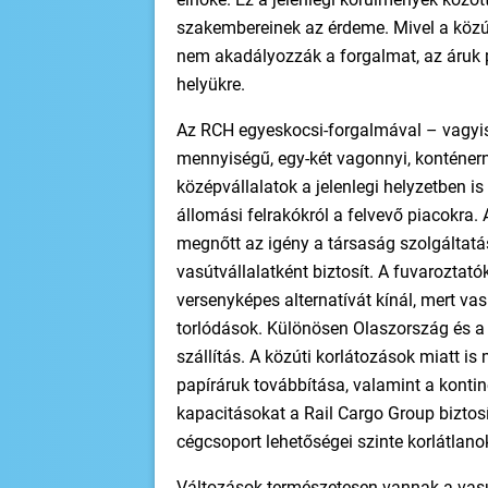
szakemberei­nek az érdeme. Mivel a közút
nem akadályozzák a forgalmat, az áruk 
helyükre.
Az RCH egyeskocsi-forgalmával – vagyis
mennyiségű, egy-két vagonnyi, konténerny
középvállalatok a jelenlegi helyzetben i
állomási felrakókról a felvevő piacokra
megnőtt az igény a társaság szolgáltatás
vasútvállalatként biztosít. A fuvaroztat
versenyképes alternatívát kínál, mert va
torlódások. Különösen Olaszország és a 
szállítás. A közúti korlátozások miatt is
papíráruk továbbítása, valamint a konti
kapacitásokat a Rail Cargo Group biztosí
cégcsoport lehetőségei szinte korlátlano
Változások természetesen vannak a vasú