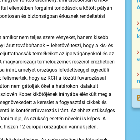
r
ó
tal ellentétben forgalmi torlódások a kötött pályán
pontosan és biztonságban érkeznek rendeltetési
V
k
 amikor nem teljes szerelvényeket, hanem kisebb
i árut továbbítanak – lehetővé teszi, hogy a kis- és
s eljuttathassák termékeiket az iparvágányokról és az
a
. A magyarországi termelőüzemek részéről érezhe­tően
a iránt, amelyet országos lefedettséggel egyedüli
ók felismerték, hogy az RCH a közúti fuvarozással
n
súton nem gátolják őket a határokon kialakult
szlovén Koper kikötőjének irányába élénkült meg a
 megnövekedett a kereslet a fogyasztási cikkek és
nentális konténerfuvarozás iránt. Az ehhez szükséges
tani tudja, és szükség esetén növelni is képes. A
k, hiszen 12 európai országban vannak jelen.
ti közlekedésben. Az egészségügyi korlátozások