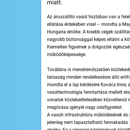
miatt.
Az áruszállító vasút tisztában van a fel
ellátása érdekében visel – mondta a Ma
Hungaria elnöke. A kisebb cégek szállítá
nagyobb biztonsággal képes ellátni a köt
Kiemelten figyelnek a dolgozóik egészségé
működőképessége.
Továbbra is menetrendszerűen közlekedn
társaság minden rendelkezésre álló erőfo
mondta el a lap kérdésére Kovács Imre, a
vasúttechnológia fenntartása mellett el
vonatok közlekedtetésében közvetlenül
megóvása igényel nagy odafigyelést.
A vasúti infrastruktúra működésének és 
jelenleg nem tapasztalható fennakadás – 
elnöke. Ez a jelenlegi körülmények köz