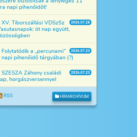
észére biztosítsák a tényleges 11
ra napi pihenőidőt!
XV. Tiborszállási VDSzSz
2026.07.28
asutasnapok: öt nap együtt,
özösségben
Folytatódik a „percunami”
2026.07.23
 napi pihenőidő tárgyában (?)
SZESZA Záhony családi
2026.07.23
ap, horgászversennyel
RSS
HÍRARCHÍVUM