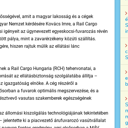
elősségével, amit a magyar lakosság és a cégek
é
gyar Nemzet kérdésére Kovács Imre, a Rail Cargo
S
i
si igényeit az úgynevezett egyeskocsi-fuvarozás révén
ött pálya, mint a zavarérzékeny közúti szállítás.
re, hiszen rajtuk múlik az ellátási lánc
c
S
ek a Rail Cargo Hungaria (RCH) tehervonatai, a
rrását az ellátásbiztonság szolgálatába állítja –
e
z igazgatóság elnöke. A cég részéről a
b
sősorban a fuvarok optimális megszervezése, és a
 résztvevő vasutas szakemberek egészségének
S
m
az állomási kiszolgálás technológiájának tekintetében
m
jelentette ki a piacvezető árufuvarozó vasútvállalat
g
ött nagyon fontos eredmény, ami elsősorban a MÁV