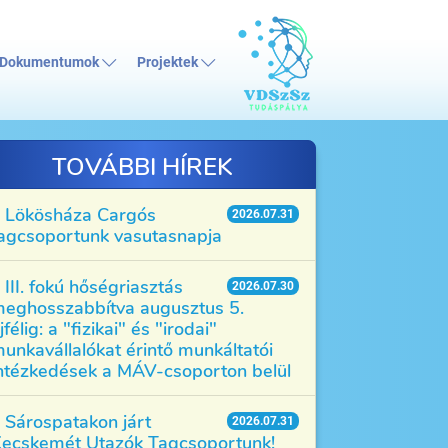
Dokumentumok
Projektek
TOVÁBBI HÍREK
Lökösháza Cargós
2026.07.31
agcsoportunk vasutasnapja
III. fokú hőségriasztás
2026.07.30
eghosszabbítva augusztus 5.
jfélig: a "fizikai" és "irodai"
unkavállalókat érintő munkáltatói
ntézkedések a MÁV-csoporton belül
Sárospatakon járt
2026.07.31
ecskemét Utazók Tagcsoportunk!