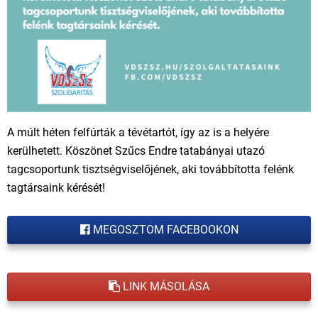
A múlt héten felfúrták a tévétartót, így az is a helyére
kerülhetett. Köszönet Szűcs Endre tatabányai utazó
tagcsoportunk tisztségviselőjének, aki továbbította felénk
tagtársaink kérését!
MEGOSZTOM FACEBOOKON
LINK MÁSOLÁSA