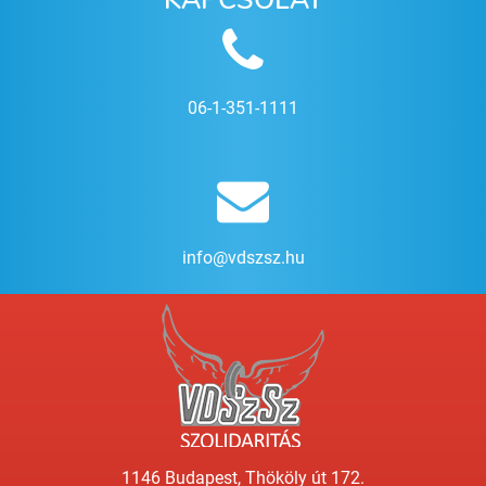
06-1-351-1111
info@vdszsz.hu
1146 Budapest, Thököly út 172.