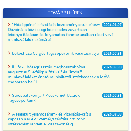
TOVÁBBI HÍREK
“Hőségpénz” kifizetését kezdeményeztük Vitézy
2026.08.07
Dávidnál a közösségi közlekedés zavartalan
lebonyolításában és folyamatos fenntartásában részt vevő
munkavállalók számára!
Lökösháza Cargós tagcsoportunk vasutasnapja
2026.07.31
III. fokú hőségriasztás meghosszabbítva
2026.07.30
augusztus 5. éjfélig: a "fizikai" és "irodai"
munkavállalókat érintő munkáltatói intézkedések a MÁV-
csoporton belül
Sárospatakon járt Kecskemét Utazók
2026.07.31
Tagcsoportunk!
A kialakult villamosáram- és vízellátás-krízis
2026.08.03
kapcsán a MÁV Személyszállítási Zrt. több
intézkedést rendelt el visszavonásig