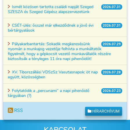
Ismét közösen tartotta családi napját Szeged
2026.07.31
SZESZA és Szeged Gépész alapszervezetünk
CSÉT-ülés: ősszel már elkezdődnek a jövő évi
2026.07.31
bértárgyalások
Pályakarbantartás: Sokadik megkeresésünk
2026.07.29
nyomán a munkajog vezetője felhívta a munkáltatók
figyelmét, hogy a gépkocsit vezető munkavállalók részére
biztosítsák a tényleges 11 óra napi pihenőidőt!
XV. Tiborszállási VDSzSz Vasutasnapok: öt nap
2026.07.28
együtt, közösségben
Folytatódik a „percunami” a napi pihenőidő
2026.07.23
tárgyában (?)
RSS
HÍRARCHÍVUM
KAPCSOLAT