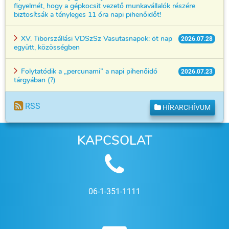
figyelmét, hogy a gépkocsit vezető munkavállalók részére
biztosítsák a tényleges 11 óra napi pihenőidőt!
XV. Tiborszállási VDSzSz Vasutasnapok: öt nap
2026.07.28
együtt, közösségben
Folytatódik a „percunami” a napi pihenőidő
2026.07.23
tárgyában (?)
RSS
HÍRARCHÍVUM
KAPCSOLAT
06-1-351-1111