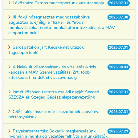
Lökösháza Cargós tagcsoportunk vasutasnapja
2026.07.31
III. fokú hőségriasztás meghosszabbítva
2026.07.30
augusztus 5. éjfélig: a "fizikai" és "irodai"
munkavállalókat érintő munkáltatói intézkedések a MÁV-
csoporton belül
Sárospatakon járt Kecskemét Utazók
2026.07.31
Tagcsoportunk!
A kialakult villamosáram- és vízellátás-krízis
2026.08.03
kapcsán a MÁV Személyszállítási Zrt. több
intézkedést rendelt el visszavonásig
Ismét közösen tartotta családi napját Szeged
2026.07.31
SZESZA és Szeged Gépész alapszervezetünk
CSÉT-ülés: ősszel már elkezdődnek a jövő évi
2026.07.31
bértárgyalások
Pályakarbantartás: Sokadik megkeresésünk
2026.07.29
nyomán a munkajog vezetője felhívta a munkáltatók