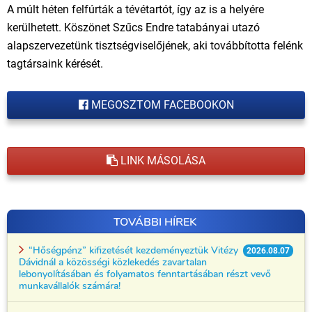
A múlt héten felfúrták a tévétartót, így az is a helyére
kerülhetett. Köszönet Szűcs Endre tatabányai utazó
alapszervezetünk tisztségviselőjének, aki továbbította felénk
tagtársaink kérését.
MEGOSZTOM FACEBOOKON
LINK MÁSOLÁSA
TOVÁBBI HÍREK
“Hőségpénz” kifizetését kezdeményeztük Vitézy
2026.08.07
Dávidnál a közösségi közlekedés zavartalan
lebonyolításában és folyamatos fenntartásában részt vevő
munkavállalók számára!