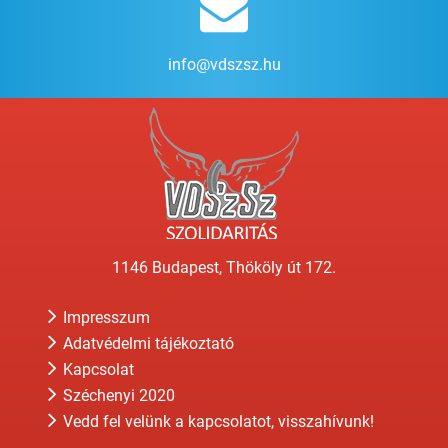
info@vdszsz.hu
1146 Budapest, Thököly út 172.
Impresszum
Adatvédelmi tájékoztató
Kapcsolat
Széchenyi 2020
Vedd fel velünk a kapcsolatot, visszahívunk!