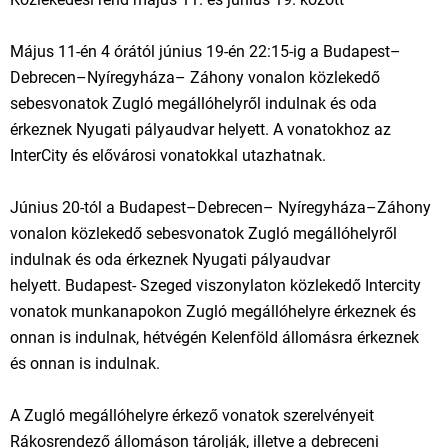
Május 11-én 4 órától június 19-én 22:15-ig a Budapest–
Debrecen–Nyíregyháza– Záhony vonalon közlekedő
sebesvonatok Zugló megállóhelyről indulnak és oda
érkeznek Nyugati pályaudvar helyett. A vonatokhoz az
InterCity és elővárosi vonatokkal utazhatnak.
Június 20-tól a Budapest–Debrecen– Nyíregyháza–Záhony
vonalon közlekedő sebesvonatok Zugló megállóhelyről
indulnak és oda érkeznek Nyugati pályaudvar
helyett. Budapest- Szeged viszonylaton közlekedő Intercity
vonatok munkanapokon Zugló megállóhelyre érkeznek és
onnan is indulnak, hétvégén Kelenföld állomásra érkeznek
és onnan is indulnak.
A Zugló megállóhelyre érkező vonatok szerelvényeit
Rákosrendező állomáson tárolják, illetve a debreceni