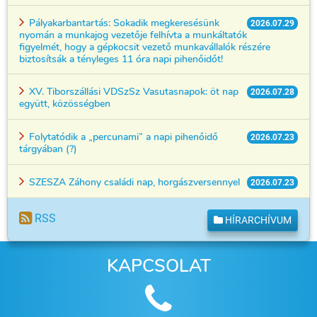
Pályakarbantartás: Sokadik megkeresésünk
2026.07.29
nyomán a munkajog vezetője felhívta a munkáltatók
figyelmét, hogy a gépkocsit vezető munkavállalók részére
biztosítsák a tényleges 11 óra napi pihenőidőt!
XV. Tiborszállási VDSzSz Vasutasnapok: öt nap
2026.07.28
együtt, közösségben
Folytatódik a „percunami” a napi pihenőidő
2026.07.23
tárgyában (?)
SZESZA Záhony családi nap, horgászversennyel
2026.07.23
RSS
HÍRARCHÍVUM
KAPCSOLAT