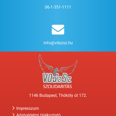
06-1-351-1111
info@vdszsz.hu
1146 Budapest, Thököly út 172.
Impresszum
Adatvédelmi tájékoztató