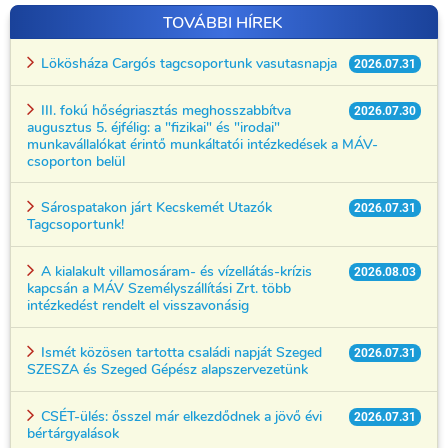
TOVÁBBI HÍREK
Lökösháza Cargós tagcsoportunk vasutasnapja
2026.07.31
III. fokú hőségriasztás meghosszabbítva
2026.07.30
augusztus 5. éjfélig: a "fizikai" és "irodai"
munkavállalókat érintő munkáltatói intézkedések a MÁV-
csoporton belül
Sárospatakon járt Kecskemét Utazók
2026.07.31
Tagcsoportunk!
A kialakult villamosáram- és vízellátás-krízis
2026.08.03
kapcsán a MÁV Személyszállítási Zrt. több
intézkedést rendelt el visszavonásig
Ismét közösen tartotta családi napját Szeged
2026.07.31
SZESZA és Szeged Gépész alapszervezetünk
CSÉT-ülés: ősszel már elkezdődnek a jövő évi
2026.07.31
bértárgyalások