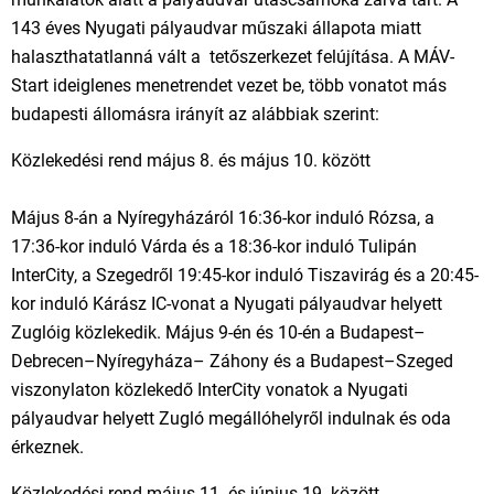
143 éves Nyugati pályaudvar műszaki állapota miatt
halaszthatatlanná vált a tetőszerkezet felújítása. A MÁV-
Start ideiglenes menetrendet vezet be, több vonatot más
budapesti állomásra irányít az alábbiak szerint:
Közlekedési rend május 8. és május 10. között
Május 8-án a Nyíregyházáról 16:36-kor induló Rózsa, a
17:36-kor induló Várda és a 18:36-kor induló Tulipán
InterCity, a Szegedről 19:45-kor induló Tiszavirág és a 20:45-
kor induló Kárász IC-vonat a Nyugati pályaudvar helyett
Zuglóig közlekedik. Május 9-én és 10-én a Budapest–
Debrecen–Nyíregyháza– Záhony és a Budapest–Szeged
viszonylaton közlekedő InterCity vonatok a Nyugati
pályaudvar helyett Zugló megállóhelyről indulnak és oda
érkeznek.
Közlekedési rend május 11. és június 19. között