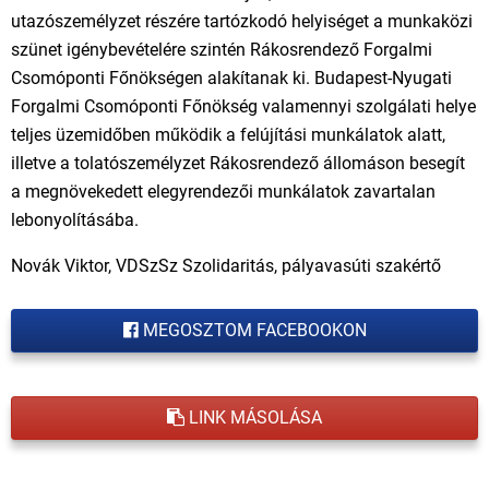
utazószemélyzet részére tartózkodó helyiséget a munkaközi
szünet igénybevételére szintén Rákosrendező Forgalmi
Csomóponti Főnökségen alakítanak ki. Budapest-Nyugati
Forgalmi Csomóponti Főnökség valamennyi szolgálati helye
teljes üzemidőben működik a felújítási munkálatok alatt,
illetve a tolatószemélyzet Rákosrendező állomáson besegít
a megnövekedett elegyrendezői munkálatok zavartalan
lebonyolításába.
Novák Viktor, VDSzSz Szolidaritás, pályavasúti szakértő
MEGOSZTOM FACEBOOKON
LINK MÁSOLÁSA