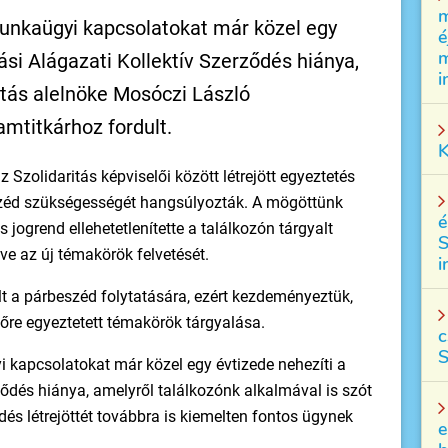
m
munkaügyi kapcsolatokat már közel egy
é
m
tási Alágazati Kollektív Szerződés hiánya,
i
itás alelnöke Mosóczi László
amtitkárhoz fordult.
K
zolidaritás képviselői között létrejött egyeztetés
széd szükségességét hangsúlyozták. A mögöttünk
é
 jogrend ellehetetlenítette a találkozón tárgyalt
S
ve az új témakörök felvetését.
i
t a párbeszéd folytatására, ezért kezdeményeztük,
lőre egyeztetett témakörök tárgyalása.
c
S
 kapcsolatokat már közel egy évtizede nehezíti a
rződés hiánya, amelyről találkozónk alkalmával is szót
dés létrejöttét továbbra is kiemelten fontos ügynek
e