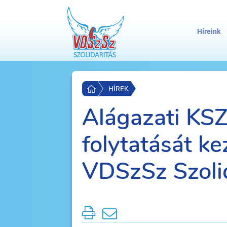
Híreink
HÍREK
Alágazati KSZ
folytatását k
VDSzSz Szolid