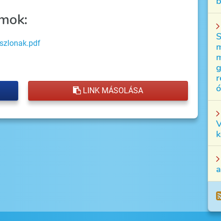
b
mok:
S
szlonak.pdf
m
m
g
r
ó
LINK MÁSOLÁSA
V
k
a