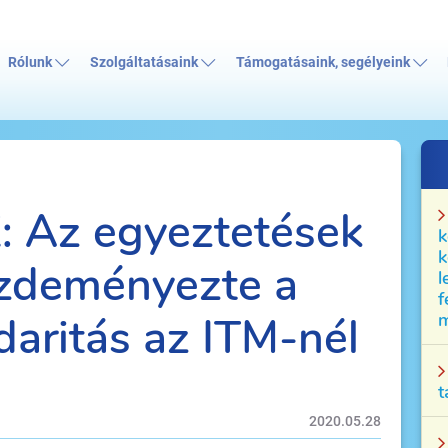
Rólunk
Szolgáltatásaink
Támogatásaink, segélyeink
: Az egyeztetések
k
k
ezdeményezte a
l
f
aritás az ITM-nél
m
t
2020.05.28