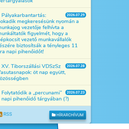
értárgyalások
Pályakarbantartás:
2026.07.29
okadik megkeresésünk nyomán a
unkajog vezetője felhívta a
unkáltatók figyelmét, hogy a
épkocsit vezető munkavállalók
észére biztosítsák a tényleges 11
ra napi pihenőidőt!
XV. Tiborszállási VDSzSz
2026.07.28
asutasnapok: öt nap együtt,
özösségben
Folytatódik a „percunami”
2026.07.23
 napi pihenőidő tárgyában (?)
RSS
HÍRARCHÍVUM