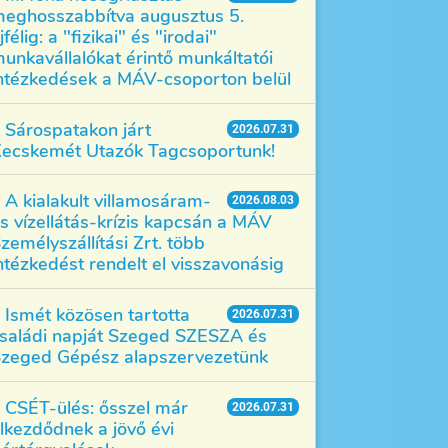
eghosszabbítva augusztus 5.
jfélig: a "fizikai" és "irodai"
unkavállalókat érintő munkáltatói
ntézkedések a MÁV-csoporton belül
Sárospatakon járt
2026.07.31
ecskemét Utazók Tagcsoportunk!
A kialakult villamosáram-
2026.08.03
s vízellátás-krízis kapcsán a MÁV
zemélyszállítási Zrt. több
ntézkedést rendelt el visszavonásig
Ismét közösen tartotta
2026.07.31
saládi napját Szeged SZESZA és
zeged Gépész alapszervezetünk
CSÉT-ülés: ősszel már
2026.07.31
lkezdődnek a jövő évi