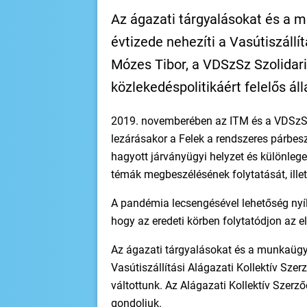
Az ágazati tárgyalásokat és a 
évtizede nehezíti a Vasútiszállí
Mózes Tibor, a VDSzSz Szolidar
közlekedéspolitikáért felelős áll
2019. novemberében az ITM és a VDSzSz S
lezárásakor a Felek a rendszeres párbe
hagyott járványügyi helyzet és különleges
témák megbeszélésének folytatását, illet
A pandémia lecsengésével lehetőség nyíl
hogy az eredeti körben folytatódjon az e
Az ágazati tárgyalásokat és a munkaügyi
Vasútiszállítási Alágazati Kollektív Sze
váltottunk. Az Alágazati Kollektív Szerző
gondoljuk.