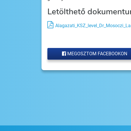
Letölthető dokumentu
Alagazati_KSZ_level_Dr_Mosoczi_La
MEGOSZTOM FACEBOOKON