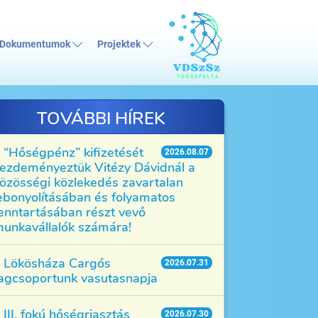
Dokumentumok
Projektek
TOVÁBBI HÍREK
“Hőségpénz” kifizetését
2026.08.07
ezdeményeztük Vitézy Dávidnál a
özösségi közlekedés zavartalan
ebonyolításában és folyamatos
enntartásában részt vevő
unkavállalók számára!
Lökösháza Cargós
2026.07.31
agcsoportunk vasutasnapja
III. fokú hőségriasztás
2026.07.30