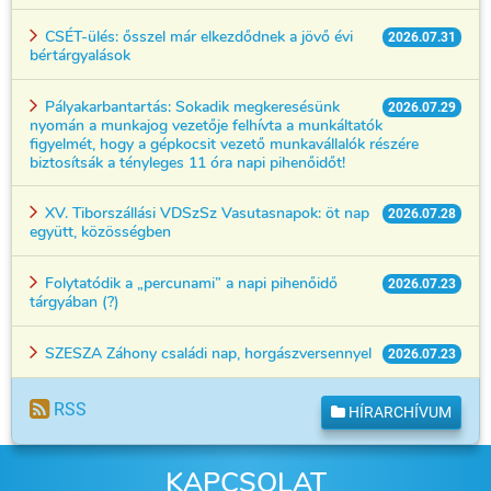
CSÉT-ülés: ősszel már elkezdődnek a jövő évi
2026.07.31
bértárgyalások
Pályakarbantartás: Sokadik megkeresésünk
2026.07.29
nyomán a munkajog vezetője felhívta a munkáltatók
figyelmét, hogy a gépkocsit vezető munkavállalók részére
biztosítsák a tényleges 11 óra napi pihenőidőt!
XV. Tiborszállási VDSzSz Vasutasnapok: öt nap
2026.07.28
együtt, közösségben
Folytatódik a „percunami” a napi pihenőidő
2026.07.23
tárgyában (?)
SZESZA Záhony családi nap, horgászversennyel
2026.07.23
RSS
HÍRARCHÍVUM
KAPCSOLAT