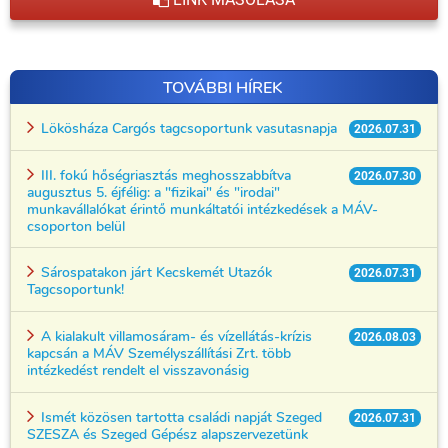
TOVÁBBI HÍREK
Lökösháza Cargós tagcsoportunk vasutasnapja
2026.07.31
III. fokú hőségriasztás meghosszabbítva
2026.07.30
augusztus 5. éjfélig: a "fizikai" és "irodai"
munkavállalókat érintő munkáltatói intézkedések a MÁV-
csoporton belül
Sárospatakon járt Kecskemét Utazók
2026.07.31
Tagcsoportunk!
A kialakult villamosáram- és vízellátás-krízis
2026.08.03
kapcsán a MÁV Személyszállítási Zrt. több
intézkedést rendelt el visszavonásig
Ismét közösen tartotta családi napját Szeged
2026.07.31
SZESZA és Szeged Gépész alapszervezetünk