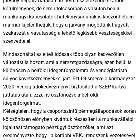
járvány negatív hatásait. Itt nem részletezendő számos
körülménynek, de nem utolsósorban a vasúton belüli
munkaügyi kapcsolatok hatékonyságának is köszönhetően
ma már kijelenthetjük, hogy a járvány mögöttünk hagyott
szakaszát a vasutasság a lehető legkisebb veszteségekkel
szenvedte el.
Mindazonáltal az eltelt időszak több olyan kedvezőtlen
változást is hozott, ami a nemzetgazdaságra, ezen belül is
különösen a belföldi idegenforgalomra és vendéglátásra
súlyos következményekkel járt. Ezt felismerve a kormányzat
2020. végéig adókedvezményt biztosított a SZÉP kártya
juttatás után, ezzel is ösztönözve a belföldi
idegenforgalmat.
Kétségtelen, hogy a csoportszintű bérmegállapodások során
kölcsönösen előnyben kívántuk részesíteni a munkavállalói
lojalitást támogató pénzügyi ösztönzőket, ami azt
eredményezte, hogy - a korábbi VBKJ-rendszer kivezetésével