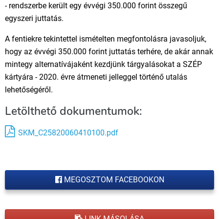
- rendszerbe került egy évvégi 350.000 forint összegű
egyszeri juttatás.
A fentiekre tekintettel ismételten megfontolásra javasoljuk,
hogy az évvégi 350.000 forint juttatás terhére, de akár annak
mintegy alternatívájaként kezdjünk tárgyalásokat a SZÉP
kártyára - 2020. évre átmeneti jelleggel történő utalás
lehetőségéről.
Letölthető dokumentumok:
SKM_C25820060410100.pdf
MEGOSZTOM FACEBOOKON
LINK MÁSOLÁSA