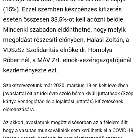
(15%). Ezzel szemben készpénzes kifizetés
esetén összesen 33,5%-ot kell adózni belőle.
Mindenki szabadon eldönthetné, hogy melyik
megoldást részesíti előnyben. Halasi Zoltán, a
VDSzSz Szolidaritás elnöke dr. Homolya
Róbertnél, a MÁV Zrt. elnök-vezérigazgatójánál
kezdeményezte ezt.
Szakszervezetünk már 2020. március 19-én kelt levelében
javaslattal élt az idei évre szóló béren kívüli juttatások (Szép
kártya vendéglátás és a lojalitási juttatás) kifizetésének
előrehozására.
Az akkori javaslatunk mögött elsősorban az a félelem állt,
hogy a vasutas munkavállalók sem kerülhetik el a COVID-19