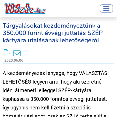
Tárgyalásokat kezdeményeztünk a
350.000 forint évvégi juttatás SZÉP
kártyára utalásának lehetőségéről
2020.06.06
A kezdeményezés lényege, hogy VÁLASZTÁSI
LEHETŐSÉG legyen arra, hogy aki szeretné,
idén, átmeneti jelleggel SZÉP-kártyára
kaphassa a 350.000 forintos évvégi juttatást,
így ugyanis nem kell fizetni a szociális
hozzájárulási adót, csak az SZJA terhe sújtja