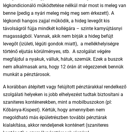
légkondicionáló működtetése nélkül már most is meleg van
benne (pedig a nyári meleg még meg sem érkezett). A
légkondi hangos zajjal működik, a hideg levegőt kis
távolságról fújja mindkét kollégára – szinte karnyújtásnyi
magasságból. Vannak, akik nem bírják a hideg befújt
levegőt (izületi, légúti gondok miatt), a mellékhelyiségre
történő eljutás körülményes, stb. A szolgálat végére
megfájdul a nyakuk, válluk, hátuk, szemük. Ezek a buszok
nem alkalmasak arra, hogy 12 órán át végezzenek bennük
munkát a pénztárosok.
A korábban átépített vagy felújított pénztárakkal rendelkező
szolgálati helyeken is jobb elhelyezést tudtak biztosítani a
szaniteres konténerekben, mint a mobilbuszokon (pl:
Kőbánya-Kispest). Kértük, hogy amennyiben nem
megoldható más épületrészben további pénztárak
kialakítása, akkor rendeljenek konténert (szaniteres