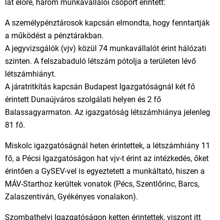
lát előre, három munkavállalói csoport érintett:
A személypénztárosok kapcsán elmondta, hogy fenntartják
a működést a pénztárakban.
A jegyvizsgálók (vjv) közül 74 munkavállalót érint hálózati
szinten. A felszabaduló létszám pótolja a területen lévő
létszámhiányt.
A járatritkítás kapcsán Budapest Igazgatóságnál két fő
érintett Dunaújváros szolgálati helyen és 2 fő
Balassagyarmaton. Az igazgatóság létszámhiánya jelenleg
81 fő.
Miskolc igazgatóságnál heten érintettek, a létszámhiány 11
fő, a Pécsi Igazgatóságon hat vjv-t érint az intézkedés, őket
érintően a GySEV-vel is egyeztetett a munkáltató, hiszen a
MÁV-Starthoz kerültek vonatok (Pécs, Szentlőrinc, Barcs,
Zalaszentiván, Gyékényes vonalakon).
Szombathelyi Igazgatóságon ketten érintettek, viszont itt