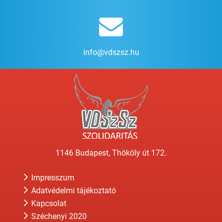
info@vdszsz.hu
1146 Budapest, Thököly út 172.
Impresszum
Adatvédelmi tájékoztató
Kapcsolat
Széchenyi 2020