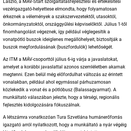
László, a MÁV-Start szolgáltatásfejlesztési és értékesítési
vezérigazgató-helyettese elmondta, hogy folyamatosan
érkeznek a vélemények a szakszervezetektől, utasoktól,
önkormányzatoktól, országgyűlési képviselőktől. Július 1-től
finomhangolást végeznek, így például véglegesítik a
vonatpótló buszok ideiglenes megállóhelyeit, biztosítják a
buszok megfordulásának (buszfordulók) lehetőségét.
Az ITM a MÁV-csoporttól július 6-ig várja a javaslatokat,
amelyet a korábbi javaslattal azonos szemléletben akarnak
megtenni. Ezen belül még előfordulhat változás az érintett
vonalakban, például ahol egymással párhuzamosan
közlekedik a vonat és a pótlóbusz (Balassagyarmat). A
munkáltató válaszában jelezte, hogy a térségi, regionális
fejlesztés kidolgozására fókuszálnak.
A létszámra vonatkozóan Tura Szvetlána humánerőforrás
igazgató arról nyilatkozott, hogy a munkáltató a nyár végéig