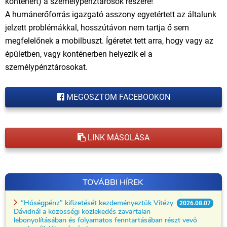
konténert) a személypénztárosok részére!
A humánerőforrás igazgató asszony egyetértett az általunk
jelzett problémákkal, hosszútávon nem tartja ő sem
megfelelőnek a mobilbuszt. Ígéretet tett arra, hogy vagy az
épületben, vagy konténerben helyezik el a
személypénztárosokat.
MEGOSZTOM FACEBOOKON
LINK MÁSOLÁSA
TOVÁBBI HÍREK
“Hőségpénz” kifizetését kezdeményeztük Vitézy
2026.08.07
Dávidnál a közösségi közlekedés zavartalan
lebonyolításában és folyamatos fenntartásában részt vevő