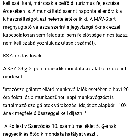
kell szállítani, már csak a belföldi turizmus fejlesztése
érdekében is. A munkáltató szerint naponta ellenőrzik a
kihasználtságot, ezt hetente értékelik ki. A MÁV-Start
megnyugtató válasza szerint a jegyvizsgálóknak ezzel
kapcsolatosan sem feladata, sem felelőssége nincs (azaz
nem kell szabályozniuk az utasok számát).
KSZ-módosítások:
A KSZ 33.§ 3. pont második mondata az alábbiak szerint
módosul:
"utazószolgálatot ellátó munkavállalók esetében a havi 20
óra feletti és a munkaszüneti napi munkavégzést is
tartalmazó szolgálatok várakozási idejét az alapbér 110%-
ának megfelelő összeggel kell díjazni."
A Kollektív Szerződés 10. számú melléklet 5. §-ának
negyedik és ötödik mondata hatályát veszti.