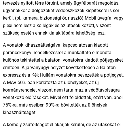
tervezés nyitott térre történt, amely ügyfélbarát megoldás,
ugyanakkor a dolgozókat védőeszközök kiépítésére is sor
kerül. (pl. kamera, biztonsági őr, riasztó) Mobil üvegfal vagy
plexi nem lesz a kollégák és az utasok között, viszont
szükség esetén ennek kialakítására lehetőség lesz.
A vonatok kihasználtságával kapcsolatosan kiadott
parancskönyvi rendelkezésról a munkáltató elmondta -
különös tekintettel a balatoni vonatokra kiadott pótjegyeket
érintően. A járványügyi helyzet következtében a Balaton
expressz és a Kék Hullám vonatokra bevezették a pótjegyet.
A MÁV 50%-ban korlátozta az ülőhelyeket, az új
kormányrendelet viszont nem tartalmaz a védőtávolságra
vonatkozó előírásokat. Mivel ezt feloldották, ezért van, ahol
75%-ra, más esetben 90%-ra bővítették az ülőhelyek
kihasználtságát.
A komoly zsúfoltságot el akarják kerülni, de az utasokat el