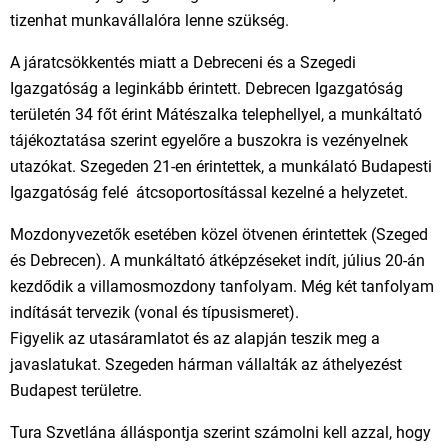
tizenhat munkavállalóra lenne szükség.
A járatcsökkentés miatt a Debreceni és a Szegedi
Igazgatóság a leginkább érintett. Debrecen Igazgatóság
területén 34 főt érint Mátészalka telephellyel, a munkáltató
tájékoztatása szerint egyelőre a buszokra is vezényelnek
utazókat. Szegeden 21-en érintettek, a munkálató Budapesti
Igazgatóság felé átcsoportosítással kezelné a helyzetet.
Mozdonyvezetők esetében közel ötvenen érintettek (Szeged
és Debrecen). A munkáltató átképzéseket indít, július 20-án
kezdődik a villamosmozdony tanfolyam. Még két tanfolyam
indítását tervezik (vonal és típusismeret).
Figyelik az utasáramlatot és az alapján teszik meg a
javaslatukat. Szegeden hárman vállalták az áthelyezést
Budapest területre.
Tura Szvetlána álláspontja szerint számolni kell azzal, hogy