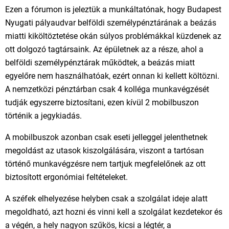
Ezen a fórumon is jeleztük a munkáltatónak, hogy Budapest
Nyugati pályaudvar belföldi személypénztárának a beázás
miatti kiköltöztetése okán súlyos problémákkal küzdenek az
ott dolgozó tagtársaink. Az épületnek az a része, ahol a
belföldi személypénztárak működtek, a beázás miatt
egyelőre nem használhatóak, ezért onnan ki kellett költözni.
A nemzetközi pénztárban csak 4 kolléga munkavégzését
tudják egyszerre biztosítani, ezen kívül 2 mobilbuszon
történik a jegykiadás.
A mobilbuszok azonban csak eseti jelleggel jelenthetnek
megoldást az utasok kiszolgálására, viszont a tartósan
történő munkavégzésre nem tartjuk megfelelőnek az ott
biztosított ergonómiai feltételeket.
A széfek elhelyezése helyben csak a szolgálat ideje alatt
megoldható, azt hozni és vinni kell a szolgálat kezdetekor és
a végén, a hely nagyon szűkös, kicsi a légtér, a