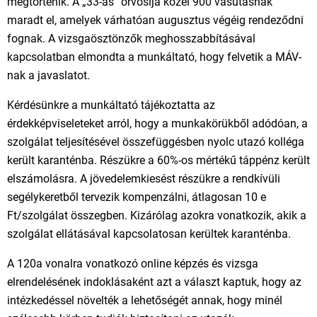
megtörténik. A „33-as” orvosija közel 900 vasutasnak
maradt el, amelyek várhatóan augusztus végéig rendeződni
fognak. A vizsgaösztönzők meghosszabbításával
kapcsolatban elmondta a munkáltató, hogy felvetik a MÁV-
nak a javaslatot.
Kérdésünkre a munkáltató tájékoztatta az
érdekképviseleteket arról, hogy a munkakörükből adódóan, a
szolgálat teljesítésével összefüggésben nyolc utazó kolléga
került karanténba. Részükre a 60%-os mértékű táppénz került
elszámolásra. A jövedelemkiesést részükre a rendkívüli
segélykeretből tervezik kompenzálni, átlagosan 10 e
Ft/szolgálat összegben. Kizárólag azokra vonatkozik, akik a
szolgálat ellátásával kapcsolatosan kerültek karanténba.
A 120a vonalra vonatkozó online képzés és vizsga
elrendelésének indoklásaként azt a választ kaptuk, hogy az
intézkedéssel növelték a lehetőségét annak, hogy minél