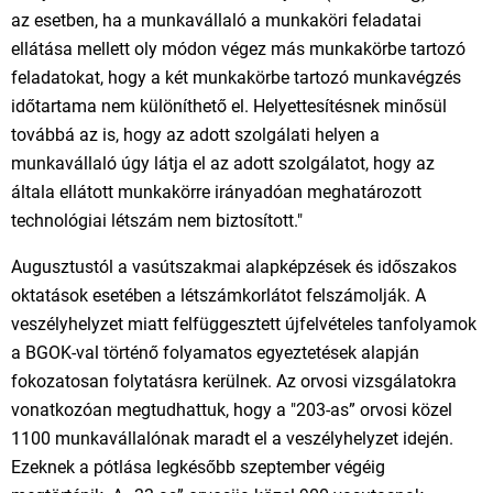
az esetben, ha a munkavállaló a munkaköri feladatai
ellátása mellett oly módon végez más munkakörbe tartozó
feladatokat, hogy a két munkakörbe tartozó munkavégzés
időtartama nem különíthető el. Helyettesítésnek minősül
továbbá az is, hogy az adott szolgálati helyen a
munkavállaló úgy látja el az adott szolgálatot, hogy az
általa ellátott munkakörre irányadóan meghatározott
technológiai létszám nem biztosított."
Augusztustól a vasútszakmai alapképzések és időszakos
oktatások esetében a létszámkorlátot felszámolják. A
veszélyhelyzet miatt felfüggesztett újfelvételes tanfolyamok
a BGOK-val történő folyamatos egyeztetések alapján
fokozatosan folytatásra kerülnek. Az orvosi vizsgálatokra
vonatkozóan megtudhattuk, hogy a "203-as” orvosi közel
1100 munkavállalónak maradt el a veszélyhelyzet idején.
Ezeknek a pótlása legkésőbb szeptember végéig