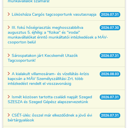
munkavállalók számára!
Lökösháza Cargós tagcsoportunk vasutasnapja
2026.07.31
III. fokú hőségriasztás meghosszabbítva
2026.07.30
augusztus 5. éjfélig: a "fizikai" és "irodai"
munkavállalókat érintő munkáltatói intézkedések a MÁV-
csoporton belül
Sárospatakon járt Kecskemét Utazók
2026.07.31
Tagcsoportunk!
A kialakult villamosáram- és vízellátás-krízis
2026.08.03
kapcsán a MÁV Személyszállítási Zrt. több
intézkedést rendelt el visszavonásig
Ismét közösen tartotta családi napját Szeged
2026.07.31
SZESZA és Szeged Gépész alapszervezetünk
CSÉT-ülés: ősszel már elkezdődnek a jövő évi
2026.07.31
bértárgyalások