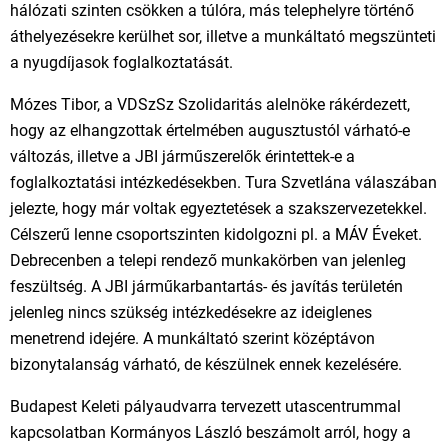
hálózati szinten csökken a túlóra, más telephelyre történő
áthelyezésekre kerülhet sor, illetve a munkáltató megszünteti
a nyugdíjasok foglalkoztatását.
Mózes Tibor, a VDSzSz Szolidaritás alelnöke rákérdezett,
hogy az elhangzottak értelmében augusztustól várható-e
változás, illetve a JBI járműszerelők érintettek-e a
foglalkoztatási intézkedésekben. Tura Szvetlána válaszában
jelezte, hogy már voltak egyeztetések a szakszervezetekkel.
Célszerű lenne csoportszinten kidolgozni pl. a MÁV Éveket.
Debrecenben a telepi rendező munkakörben van jelenleg
feszültség. A JBI járműkarbantartás- és javítás területén
jelenleg nincs szükség intézkedésekre az ideiglenes
menetrend idejére. A munkáltató szerint középtávon
bizonytalanság várható, de készülnek ennek kezelésére.
Budapest Keleti pályaudvarra tervezett utascentrummal
kapcsolatban Kormányos László beszámolt arról, hogy a