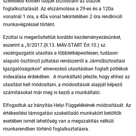
szélesebb körben tudják biztosítani az utazók
foglalkoztatását. Az elszámolása a 29-es és a 120a
vonalnál 1 óra, a 40a vonal tekintetében 2 óra rendkívüli
munkavégzéssel történt.
Ezúttal is megerősítettük korábbi kezdeményezésünket,
eszerint a „9/2017.(II.13. MÁV-START Ért.10.) sz.
vezérigazgatói utasítás a többletképesítésen, tudáson
alapuló ösztönző juttatási rendszerről a Járműbiztosítási
Igazgatóságokon” elnevezésű utasításban foglalt pótlékok
indexálása érdekében. A munkáltató jelezte, hogy ehhez az
utasítást kell módosítani, a módosítások alapját képező
számításokat már meg is kezdi a munkáltató.
Elfogadtuk az Irányítás Helyi Függelékének módosítását. Az
értékesítési támogatási szakelőadó munkakört betöltők
esetében ismét lehetőség van a megszakítás nélküli
munkarendben történő foglalkoztatásra.