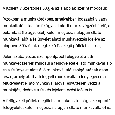
A Kollektív Szerződés 58.§-a az alábbiak szerint módosul:
"Azokban a munkakörökben, amelyekben jogszabály vagy
munkáltatói utasítás felügyelet alatti munkavégzést ír elő, a
betanítást (felügyeletet) külön megbízás alapján ellátó
munkavállalót a felügyelet alatti munkavégzés idejére az
alapbére 30%-ának megfelelő összegű pótlék illeti meg.
Jelen szabályozás szempontjából felügyelet alatti
munkavégzésnek minősül a felügyeletet ellátó munkavállaló
és a felügyelet alatt álló munkavállaló szolgálatának azon
része, amely alatt a felügyelt munkavállaló ténylegesen a
felügyeletet ellátó munkavállalóval együttesen végzi a
munkáját, ideértve a fel- és lejelentkezési időket is.
A felügyeleti pótlék megilleti a munkabiztonsági szempontú
felügyeletet külön megbízás alapján ellátó munkavállalót is.