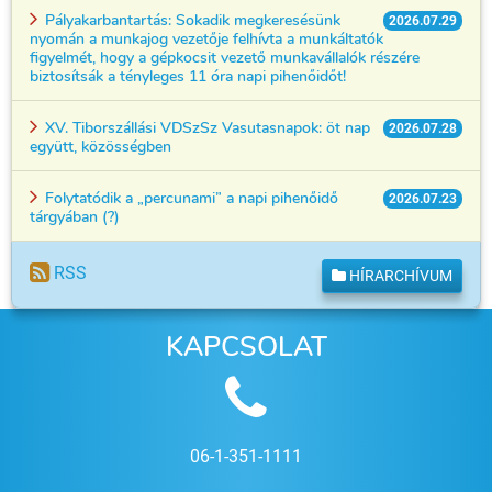
Pályakarbantartás: Sokadik megkeresésünk
2026.07.29
nyomán a munkajog vezetője felhívta a munkáltatók
figyelmét, hogy a gépkocsit vezető munkavállalók részére
biztosítsák a tényleges 11 óra napi pihenőidőt!
XV. Tiborszállási VDSzSz Vasutasnapok: öt nap
2026.07.28
együtt, közösségben
Folytatódik a „percunami” a napi pihenőidő
2026.07.23
tárgyában (?)
RSS
HÍRARCHÍVUM
KAPCSOLAT
06-1-351-1111