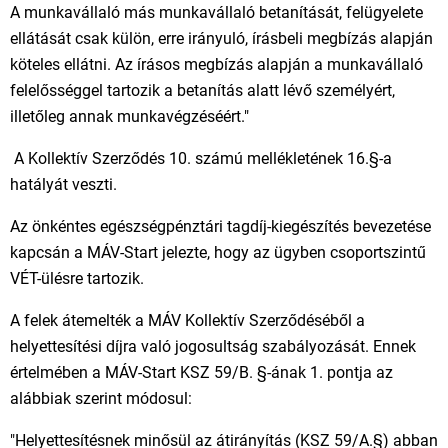
A munkavállaló más munkavállaló betanítását, felügyelete
ellátását csak külön, erre irányuló, írásbeli megbízás alapján
köteles ellátni. Az írásos megbízás alapján a munkavállaló
felelősséggel tartozik a betanítás alatt lévő személyért,
illetőleg annak munkavégzéséért."
A Kollektív Szerződés 10. számú mellékletének 16.§-a
hatályát veszti.
Az önkéntes egészségpénztári tagdíj-kiegészítés bevezetése
kapcsán a MÁV-Start jelezte, hogy az ügyben csoportszintű
VÉT-ülésre tartozik.
A felek átemelték a MÁV Kollektív Szerződéséből a
helyettesítési díjra való jogosultság szabályozását. Ennek
értelmében a MÁV-Start KSZ 59/B. §-ának 1. pontja az
alábbiak szerint módosul:
"Helyettesítésnek minősül az átirányítás (KSZ 59/A.§) abban