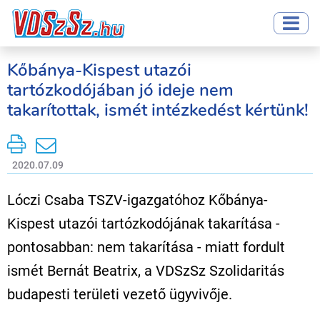
Kőbánya-Kispest utazói
tartózkodójában jó ideje nem
takarítottak, ismét intézkedést kértünk!
2020.07.09
Lóczi Csaba TSZV-igazgatóhoz Kőbánya-
Kispest utazói tartózkodójának takarítása -
pontosabban: nem takarítása - miatt fordult
ismét Bernát Beatrix, a VDSzSz Szolidaritás
budapesti területi vezető ügyvivője.