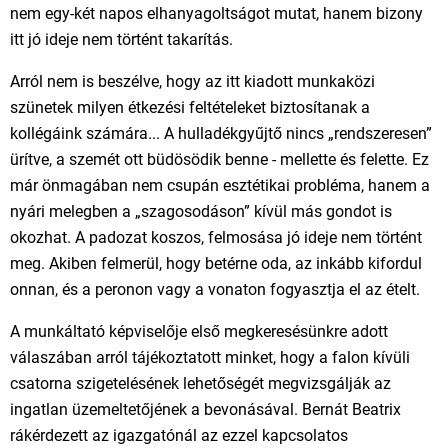
nem egy-két napos elhanyagoltságot mutat, hanem bizony
itt jó ideje nem történt takarítás.
Arról nem is beszélve, hogy az itt kiadott munkaközi
szünetek milyen étkezési feltételeket biztosítanak a
kollégáink számára... A hulladékgyűjtő nincs „rendszeresen”
ürítve, a szemét ott büdösödik benne - mellette és felette. Ez
már önmagában nem csupán esztétikai probléma, hanem a
nyári melegben a „szagosodáson” kívül más gondot is
okozhat. A padozat koszos, felmosása jó ideje nem történt
meg. Akiben felmerül, hogy betérne oda, az inkább kifordul
onnan, és a peronon vagy a vonaton fogyasztja el az ételt.
A munkáltató képviselője első megkeresésünkre adott
válaszában arról tájékoztatott minket, hogy a falon kívüli
csatorna szigetelésének lehetőségét megvizsgálják az
ingatlan üzemeltetőjének a bevonásával. Bernát Beatrix
rákérdezett az igazgatónál az ezzel kapcsolatos