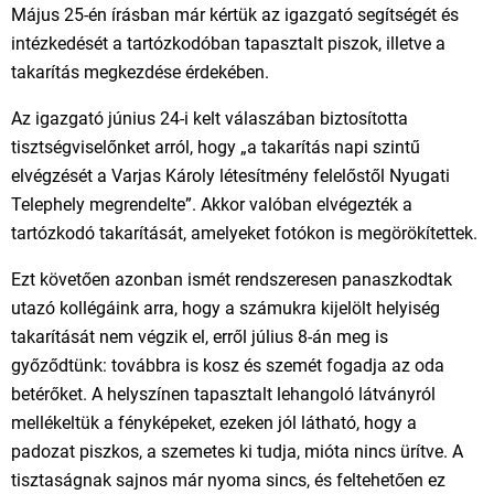
Május 25-én írásban már kértük az igazgató segítségét és
intézkedését a tartózkodóban tapasztalt piszok, illetve a
takarítás megkezdése érdekében.
Az igazgató június 24-i kelt válaszában biztosította
tisztségviselőnket arról, hogy „a takarítás napi szintű
elvégzését a Varjas Károly létesítmény felelőstől Nyugati
Telephely megrendelte”. Akkor valóban elvégezték a
tartózkodó takarítását, amelyeket fotókon is megörökítettek.
Ezt követően azonban ismét rendszeresen panaszkodtak
utazó kollégáink arra, hogy a számukra kijelölt helyiség
takarítását nem végzik el, erről július 8-án meg is
győződtünk: továbbra is kosz és szemét fogadja az oda
betérőket. A helyszínen tapasztalt lehangoló látványról
mellékeltük a fényképeket, ezeken jól látható, hogy a
padozat piszkos, a szemetes ki tudja, mióta nincs ürítve. A
tisztaságnak sajnos már nyoma sincs, és feltehetően ez