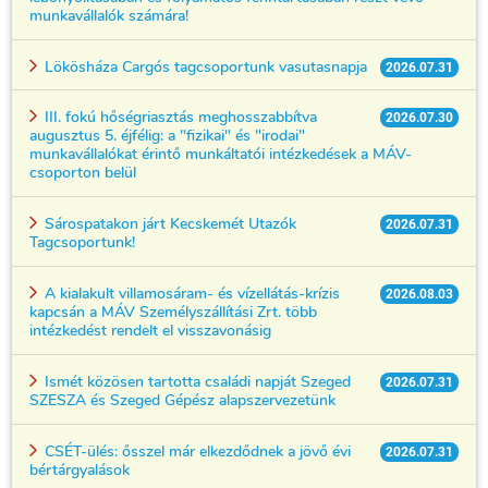
munkavállalók számára!
Lökösháza Cargós tagcsoportunk vasutasnapja
2026.07.31
III. fokú hőségriasztás meghosszabbítva
2026.07.30
augusztus 5. éjfélig: a "fizikai" és "irodai"
munkavállalókat érintő munkáltatói intézkedések a MÁV-
csoporton belül
Sárospatakon járt Kecskemét Utazók
2026.07.31
Tagcsoportunk!
A kialakult villamosáram- és vízellátás-krízis
2026.08.03
kapcsán a MÁV Személyszállítási Zrt. több
intézkedést rendelt el visszavonásig
Ismét közösen tartotta családi napját Szeged
2026.07.31
SZESZA és Szeged Gépész alapszervezetünk
CSÉT-ülés: ősszel már elkezdődnek a jövő évi
2026.07.31
bértárgyalások