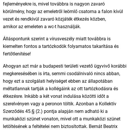
fejleményekre is, mivel továbbra is nagyon zavaró
körülmény, hogy az emeletről leömlő csatorna a falon kívül
vezet és rendkívül zavaró közjáték étkezés közben,
amikor az emeleten a wc-t használják.
Álláspontunk szerint a vírusveszély miatt továbbra is
kiemelten fontos a tartózkodók folyamatos takarítása és
fertőtlenítése!
Ahogyan azt már a budapesti területi vezető ügyvivő korábbi
megkeresésében is írta, semmi csodálnivaló nincs abban,
hogy ezt a szolgálati helyiséget ebben az állapotában
méltatlannak tartják a kollégáink az ott tartózkodásra és
étkezésre. Inkább a két vonat indulása közötti időt a
szerelvényen vagy a peronon töltik. Azonban a Kollektív
Szerződés 45.§ (2.) pontja alapján nem adható ki a
munkaközi szünet vonaton, mivel ott a munkaközi szünet
letöltésének a feltételei nem biztosítottak. Bernát Beatrix