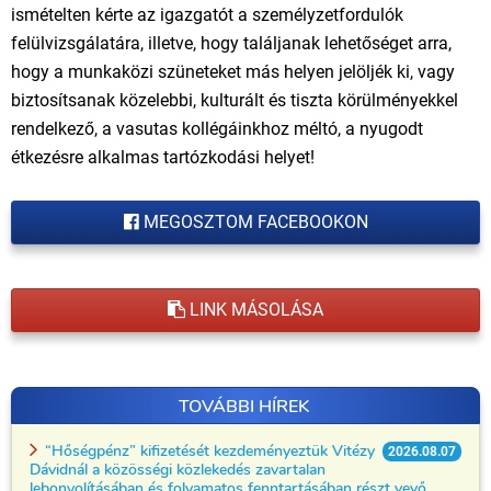
ismételten kérte az igazgatót a személyzetfordulók
felülvizsgálatára, illetve, hogy találjanak lehetőséget arra,
hogy a munkaközi szüneteket más helyen jelöljék ki, vagy
biztosítsanak közelebbi, kulturált és tiszta körülményekkel
rendelkező, a vasutas kollégáinkhoz méltó, a nyugodt
étkezésre alkalmas tartózkodási helyet!
MEGOSZTOM FACEBOOKON
LINK MÁSOLÁSA
TOVÁBBI HÍREK
“Hőségpénz” kifizetését kezdeményeztük Vitézy
2026.08.07
Dávidnál a közösségi közlekedés zavartalan
lebonyolításában és folyamatos fenntartásában részt vevő