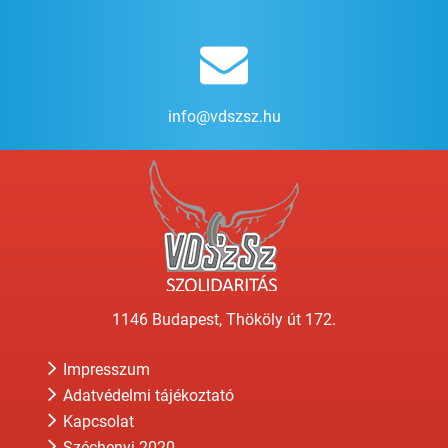
info@vdszsz.hu
1146 Budapest, Thököly út 172.
Impresszum
Adatvédelmi tájékoztató
Kapcsolat
Széchenyi 2020