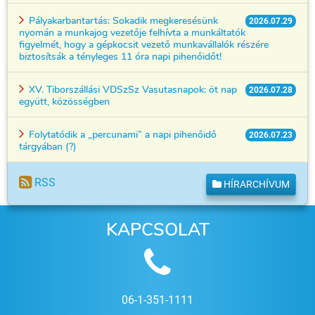
Pályakarbantartás: Sokadik megkeresésünk
2026.07.29
nyomán a munkajog vezetője felhívta a munkáltatók
figyelmét, hogy a gépkocsit vezető munkavállalók részére
biztosítsák a tényleges 11 óra napi pihenőidőt!
XV. Tiborszállási VDSzSz Vasutasnapok: öt nap
2026.07.28
együtt, közösségben
Folytatódik a „percunami” a napi pihenőidő
2026.07.23
tárgyában (?)
RSS
HÍRARCHÍVUM
KAPCSOLAT
06-1-351-1111