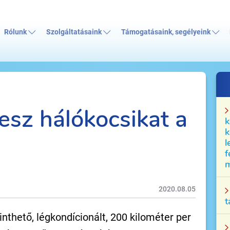
Rólunk
Szolgáltatásaink
Támogatásaink, segélyeink
vesz hálókocsikat a
k
k
l
f
m
2020.08.05
t
nthető, légkondícionált, 200 kilométer per