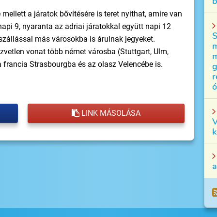
b
llett a járatok bővítésére is teret nyithat, amire van
napi 9, nyaranta az adriai járatokkal együtt napi 12
S
tszállással más városokba is árulnak jegyeket.
m
zvetlen vonat több német városba (Stuttgart, Ulm,
m
 a francia Strasbourgba és az olasz Velencébe is.
g
r
ó
LINK MÁSOLÁSA
V
k
a