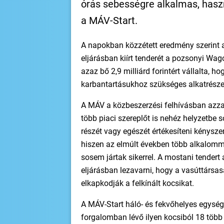
órás sebességre alkalmas, haszn
a MÁV-Start.
A napokban közzétett eredmény szerint a
eljárásban kiírt tenderét a pozsonyi Wago
azaz bő 2,9 milliárd forintért vállalta, hog
karbantartásukhoz szükséges alkatrésze
A MÁV a közbeszerzési felhívásban azzal
több piaci szereplőt is nehéz helyzetbe 
részét vagy egészét értékesíteni kénysz
hiszen az elmúlt években több alkalomma
sosem jártak sikerrel. A mostani tendert a
eljárásban lezavarni, hogy a vasúttárs
elkapkodják a felkínált kocsikat.
A MÁV-Start háló- és fekvőhelyes egysége
forgalomban lévő ilyen kocsiból 18 több