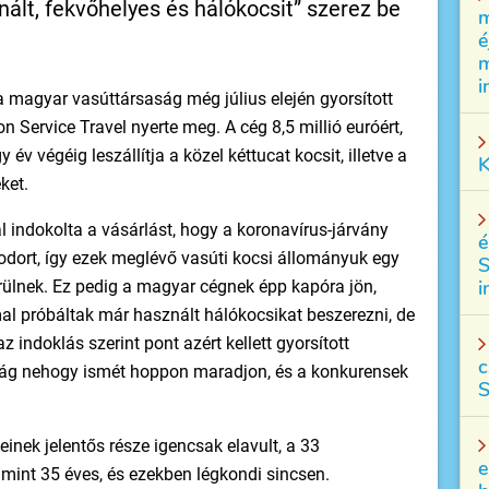
ált, fekvőhelyes és hálókocsit” szerez be
m
é
m
i
 magyar vasúttársaság még július elején gyorsított
n Service Travel nyerte meg. A cég 8,5 millió euróért,
y év végéig leszállítja a közel kéttucat kocsit, illetve a
K
ket.
 indokolta a vásárlást, hogy a koronavírus-járvány
é
sodort, így ezek meglévő vasúti kocsi állományuk egy
S
i
erülnek. Ez pedig a magyar cégnek épp kapóra jön,
l próbáltak már használt hálókocsikat beszerezni, de
z indoklás szerint pont azért kellett gyorsított
c
aság nehogy ismét hoppon maradjon, és a konkurensek
S
inek jelentős része igencsak elavult, a 33
e
 mint 35 éves, és ezekben légkondi sincsen.