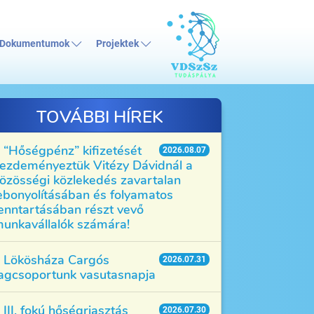
Dokumentumok
Projektek
TOVÁBBI HÍREK
“Hőségpénz” kifizetését
2026.08.07
ezdeményeztük Vitézy Dávidnál a
özösségi közlekedés zavartalan
ebonyolításában és folyamatos
enntartásában részt vevő
unkavállalók számára!
Lökösháza Cargós
2026.07.31
agcsoportunk vasutasnapja
III. fokú hőségriasztás
2026.07.30