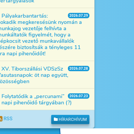
értárgyalások
Pályakarbantartás:
2026.07.29
okadik megkeresésünk nyomán a
unkajog vezetője felhívta a
unkáltatók figyelmét, hogy a
épkocsit vezető munkavállalók
észére biztosítsák a tényleges 11
ra napi pihenőidőt!
XV. Tiborszállási VDSzSz
2026.07.28
asutasnapok: öt nap együtt,
özösségben
Folytatódik a „percunami”
2026.07.23
 napi pihenőidő tárgyában (?)
RSS
HÍRARCHÍVUM