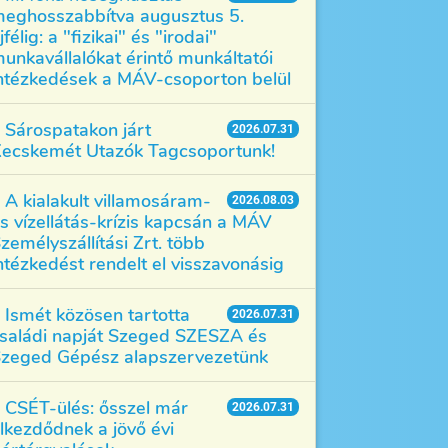
eghosszabbítva augusztus 5.
jfélig: a "fizikai" és "irodai"
unkavállalókat érintő munkáltatói
ntézkedések a MÁV-csoporton belül
Sárospatakon járt
2026.07.31
ecskemét Utazók Tagcsoportunk!
A kialakult villamosáram-
2026.08.03
s vízellátás-krízis kapcsán a MÁV
zemélyszállítási Zrt. több
ntézkedést rendelt el visszavonásig
Ismét közösen tartotta
2026.07.31
saládi napját Szeged SZESZA és
zeged Gépész alapszervezetünk
CSÉT-ülés: ősszel már
2026.07.31
lkezdődnek a jövő évi