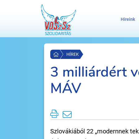
Híreink
HÍREK
3 milliárdért 
MÁV
Szlovákiából 22 „modernnek teki